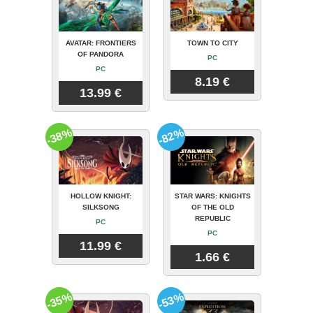
AVATAR: FRONTIERS
TOWN TO CITY
OF PANDORA
PC
PC
8.19 €
13.99 €
-38%
-82%
HOLLOW KNIGHT:
STAR WARS: KNIGHTS
SILKSONG
OF THE OLD
REPUBLIC
PC
PC
11.99 €
1.66 €
-35%
-53%