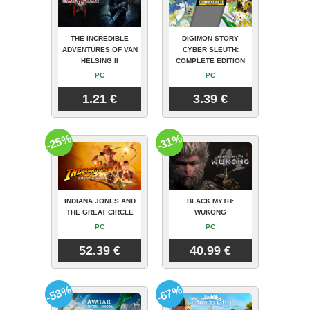
THE INCREDIBLE
DIGIMON STORY
ADVENTURES OF VAN
CYBER SLEUTH:
HELSING II
COMPLETE EDITION
PC
PC
1.21 €
3.39 €
-25%
-31%
INDIANA JONES AND
BLACK MYTH:
THE GREAT CIRCLE
WUKONG
PC
PC
52.39 €
40.99 €
-53%
-67%