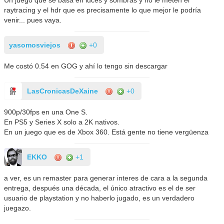
Un juego que se basa en luces y sombras y no le meten el
raytracing y el hdr que es precisamente lo que mejor le podría
venir... pues vaya.
yasomosviejos
+0
Me costó 0.54 en GOG y ahí lo tengo sin descargar
LasCronicasDeXaine
+0
900p/30fps en una One S.
En PS5 y Series X solo a 2K nativos.
En un juego que es de Xbox 360. Está gente no tiene vergüenza
EKKO
+1
a ver, es un remaster para generar interes de cara a la segunda
entrega, después una década, el único atractivo es el de ser
usuario de playstation y no haberlo jugado, es un verdadero
juegazo.