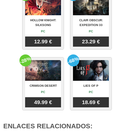
HOLLOW KNIGHT:
CLAIR OBSCUR:
SILKSONG
EXPEDITION 33
PC
PC
12.99 €
23.29 €
-28%
-68%
CRIMSON DESERT
LIES OF P
PC
PC
49.99 €
18.69 €
ENLACES RELACIONADOS: