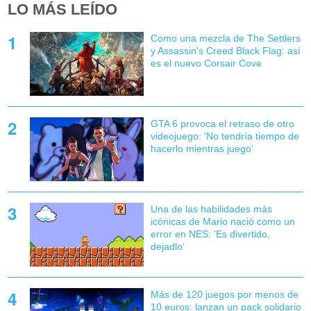
LO MÁS LEÍDO
Como una mezcla de The Settlers
y Assassin's Creed Black Flag: así
es el nuevo Corsair Cove
GTA 6 provoca el retraso de otro
videojuego: 'No tendría tiempo de
hacerlo mientras juego'
Una de las habilidades más
icónicas de Mario nació como un
error en NES: 'Es divertido,
dejadlo'
Más de 120 juegos por menos de
10 euros: lanzan un pack solidario