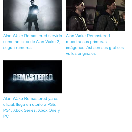
Alan Wake Remastered serviría
Alan Wake Remastered
como anticipo de Alan Wake 2,
muestra sus primeras
según rumores
imágenes: Así son sus gráficos
vs los originales
Alan Wake Remastered ya es
oficial: llega en otoño a PS5,
PS4, Xbox Series, Xbox One y
PC