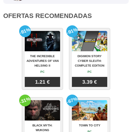
OFERTAS RECOMENDADAS
-91%
-91%
THE INCREDIBLE
DIGIMON STORY
ADVENTURES OF VAN
CYBER SLEUTH:
HELSING II
COMPLETE EDITION
PC
PC
1.21 €
3.39 €
-31%
-67%
BLACK MYTH:
TOWN TO CITY
WUKONG
PC