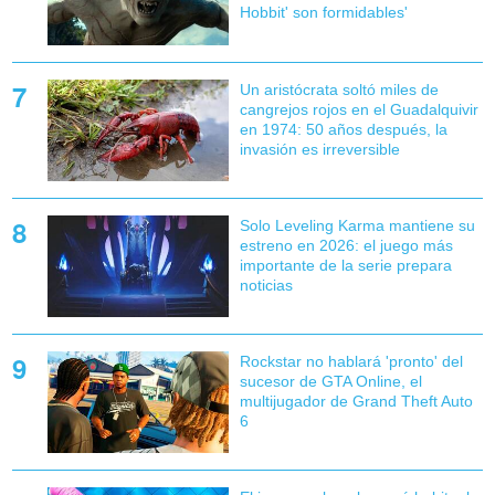
Hobbit' son formidables'
Un aristócrata soltó miles de
cangrejos rojos en el Guadalquivir
en 1974: 50 años después, la
invasión es irreversible
Solo Leveling Karma mantiene su
estreno en 2026: el juego más
importante de la serie prepara
noticias
Rockstar no hablará 'pronto' del
sucesor de GTA Online, el
multijugador de Grand Theft Auto
6