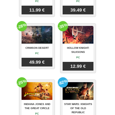
PC
PC
11.99 €
39.49 €
-28%
-35%
CRIMSON DESERT
HOLLOW KNIGHT:
SILKSONG
PC
PC
49.99 €
12.99 €
-25%
-82%
INDIANA JONES AND
STAR WARS: KNIGHTS
THE GREAT CIRCLE
OF THE OLD
REPUBLIC
PC