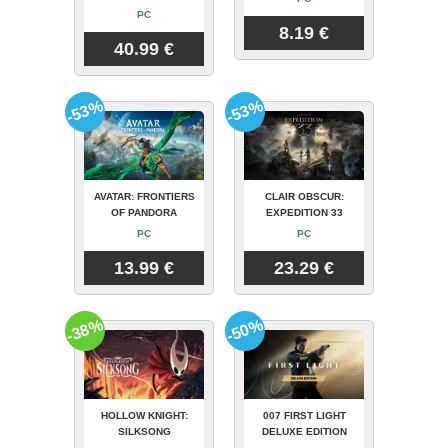
PC
8.19 €
40.99 €
-53%
-53%
AVATAR: FRONTIERS
CLAIR OBSCUR:
OF PANDORA
EXPEDITION 33
PC
PC
13.99 €
23.29 €
-38%
-50%
HOLLOW KNIGHT:
007 FIRST LIGHT
SILKSONG
DELUXE EDITION