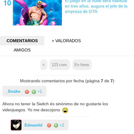
El juego en la nube será habitual
en tres años, augura el jefe de la
empresa de GTA
COMENTARIOS
+ VALORADOS
AMIGOS
<
123
com.
En foros
Mostrando comentarios por fecha (página
7
de
7
)
_Snake
+1
Ahora no tener la Switch és sinónimo de no gustarte los
videojuegos. Yo me descojono
Edwardd
+2