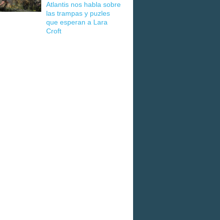
Atlantis nos habla sobre
las trampas y puzles
que esperan a Lara
Croft