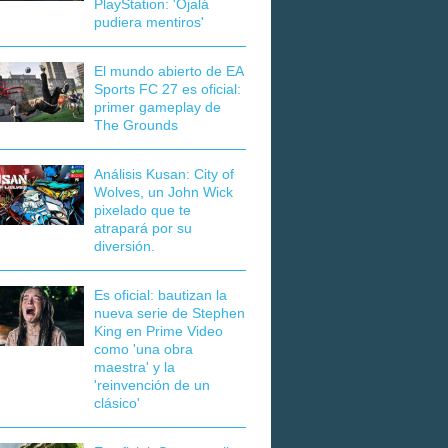
PlayStation: 'Ojalá
pudiera mentiros'
El mundo abierto de EA
Sports FC 27 es oficial:
primer gameplay de
The Grounds
Análisis Kusan: City of
Wolves, un John Wick
pixelado que te
atrapará por su
diversión.
Es oficial: bautizan la
nueva serie de Stephen
King en Prime Video
como 'una obra
maestra' y la
'reinvención de un
clásico'