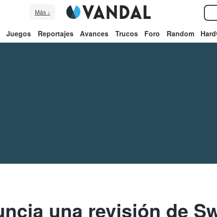
Más ↓
Juegos
Reportajes
Avances
Trucos
Foro
Random
Hard
ncia una revisión de S