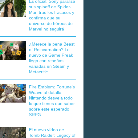
Es oficial: Sony paraliza
sus spinoff de Spider-
Man tras los fracasos y
confirma que su
universo de héroes de
Marvel no seguirá
¿Merece la pena Beast
of Reincarnation? Lo
nuevo de Game Freak
llega con reseñas
variadas en Steam y
Metacritic
Fire Emblem: Fortune's
Weave al detalle:
Nintendo desvela todo
lo que tienes que saber
sobre este esperado
SRPG
El nuevo vídeo de
Tomb Raider: Legacy of