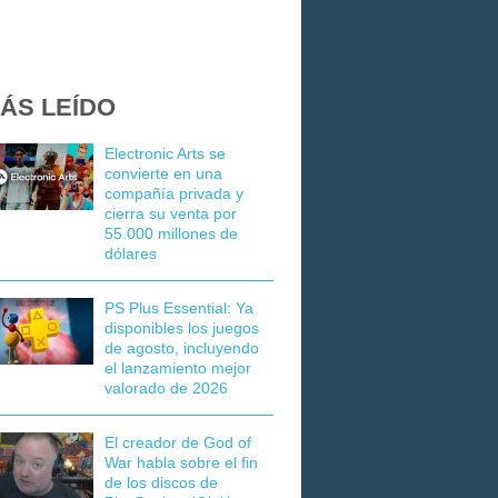
ÁS LEÍDO
Electronic Arts se
convierte en una
compañía privada y
cierra su venta por
55.000 millones de
dólares
PS Plus Essential: Ya
disponibles los juegos
de agosto, incluyendo
el lanzamiento mejor
valorado de 2026
El creador de God of
War habla sobre el fin
de los discos de