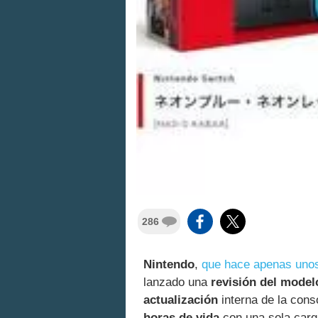
286
Nintendo
,
que hace apenas unos
lanzado una
revisión del model
actualización
interna de la con
horas de vida
con una sola carg