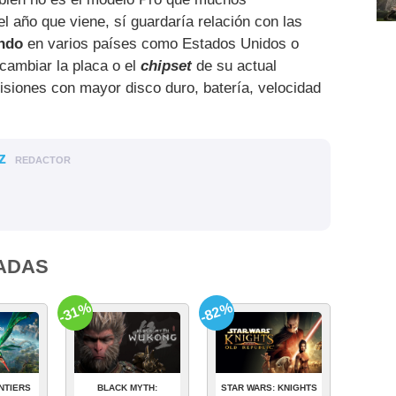
l año que viene, sí guardaría relación con las
endo
en varios países como Estados Unidos o
cambiar la placa o el
chipset
de su actual
visiones con mayor disco duro, batería, velocidad
z
REDACTOR
ADAS
-31%
-82%
NTIERS
BLACK MYTH:
STAR WARS: KNIGHTS