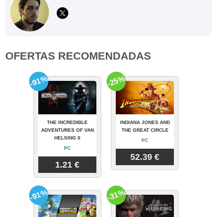
OFERTAS RECOMENDADAS
-91%
-25%
THE INCREDIBLE
INDIANA JONES AND
ADVENTURES OF VAN
THE GREAT CIRCLE
HELSING II
PC
PC
52.39 €
1.21 €
-91%
-31%