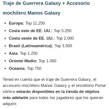
Traje de Guerrera Galaxy + Accesorio
mochilero Manos Galaxy
Europa:
Top 11.250
Costa este de EE. UU.:
Top 5.250
Costa oeste de EE. UU.:
Top 2.000
Brasil (Latinoamérica):
Top 3.500
Asia:
Top 1.250
Oriente Medio:
Top 1.000
Oceanía:
Top 750
Tened en cuenta que el traje de Guerrera Galaxy, el
accesorio mochilero Manos Galaxy y el envoltorio Portal
vórtice
estarán disponibles en la tienda de objetos
más adelante
para todos los jugadores que los quieran
adquirir.