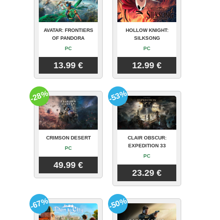
AVATAR: FRONTIERS
HOLLOW KNIGHT:
OF PANDORA
SILKSONG
PC
PC
13.99 €
12.99 €
-28%
-53%
CRIMSON DESERT
CLAIR OBSCUR:
EXPEDITION 33
PC
PC
49.99 €
23.29 €
-67%
-50%