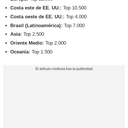
Costa este de EE. UU.:
Top 10.500
Costa oeste de EE. UU.:
Top 4.000
Brasil (Latinoamérica):
Top 7.000
Asia:
Top 2.500
Oriente Medio:
Top 2.000
Oceanía:
Top 1.500