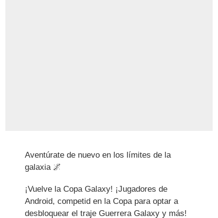
Aventúrate de nuevo en los límites de la
galaxia 🌌
¡Vuelve la Copa Galaxy! ¡Jugadores de
Android, competid en la Copa para optar a
desbloquear el traje Guerrera Galaxy y más!