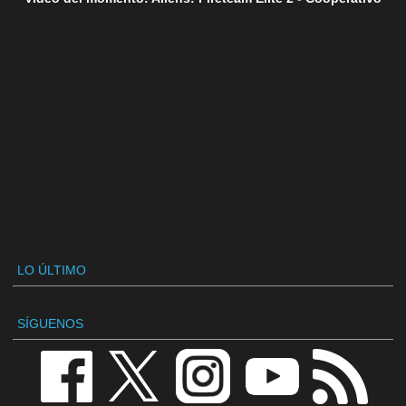
LO ÚLTIMO
SÍGUENOS