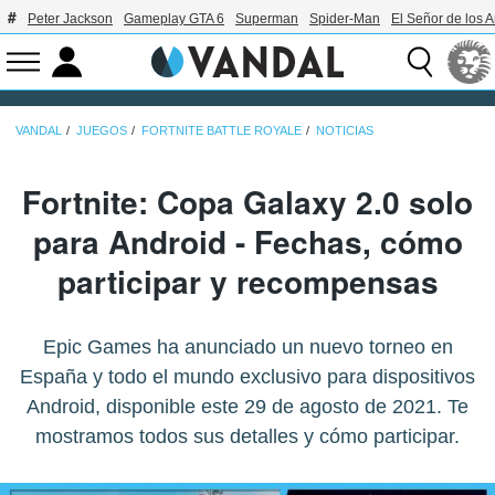
Peter Jackson
Gameplay GTA 6
Superman
Spider-Man
El Señor de los A
VANDAL
JUEGOS
FORTNITE BATTLE ROYALE
NOTICIAS
Fortnite: Copa Galaxy 2.0 solo
para Android - Fechas, cómo
participar y recompensas
Epic Games ha anunciado un nuevo torneo en
España y todo el mundo exclusivo para dispositivos
Android, disponible este 29 de agosto de 2021. Te
mostramos todos sus detalles y cómo participar.