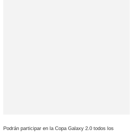
Podrán participar en la Copa Galaxy 2.0 todos los