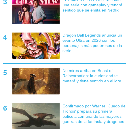
una serie con gameplay y tendrá
sentido que se emita en Netflix
Dragon Ball Legends anuncia un
evento Ultra en 2026 con los
personajes más poderosos de la
serie
No mires arriba en Beast of
Reincarnation: la curiosidad te
matará y tiene sentido en el lore
Confirmado por Warner: 'Juego de
Tronos' prepara su primera
película con una de las mayores
guerras de la fantasía y dragones