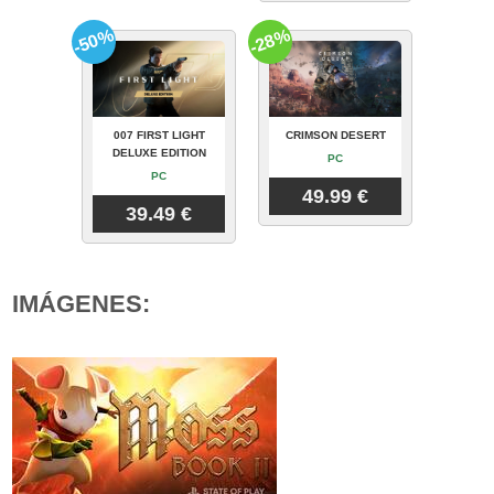
-50%
-28%
007 FIRST LIGHT
CRIMSON DESERT
DELUXE EDITION
PC
PC
49.99 €
39.49 €
IMÁGENES: