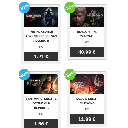
-91%
-31%
THE INCREDIBLE
BLACK MYTH:
ADVENTURES OF VAN
WUKONG
HELSING II
PC
PC
40.99 €
1.21 €
-82%
-38%
STAR WARS: KNIGHTS
HOLLOW KNIGHT:
OF THE OLD
SILKSONG
REPUBLIC
PC
PC
11.99 €
1.66 €