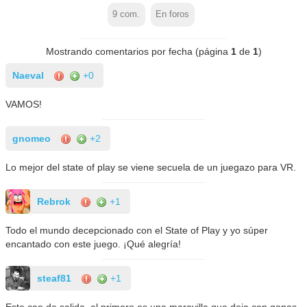
9
com.
En foros
Mostrando comentarios por fecha (página
1
de
1
)
Naeval
+0
VAMOS!
gnomeo
+2
Lo mejor del state of play se viene secuela de un juegazo para VR.
Rebrok
+1
Todo el mundo decepcionado con el State of Play y yo súper
encantado con este juego. ¡Qué alegría!
steaf81
+1
Este cae de salida, el primero es una maravilla que deja con ganas