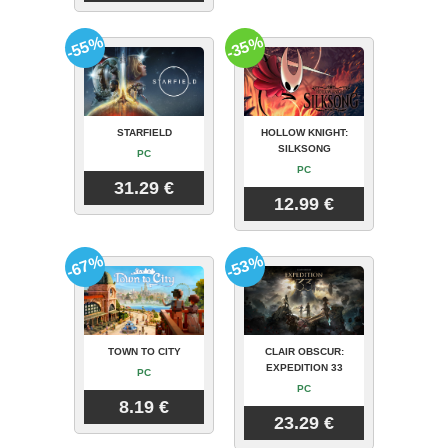
-55%
-35%
STARFIELD
HOLLOW KNIGHT:
SILKSONG
PC
PC
31.29 €
12.99 €
-67%
-53%
TOWN TO CITY
CLAIR OBSCUR:
EXPEDITION 33
PC
PC
8.19 €
23.29 €