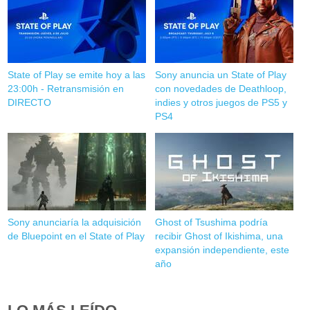
State of Play se emite hoy a las
Sony anuncia un State of Play
23:00h - Retransmisión en
con novedades de Deathloop,
DIRECTO
indies y otros juegos de PS5 y
PS4
Sony anunciaría la adquisición
Ghost of Tsushima podría
de Bluepoint en el State of Play
recibir Ghost of Ikishima, una
expansión independiente, este
año