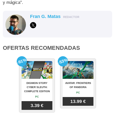
y mágica".
Fran G. Matas
REDACTOR
OFERTAS RECOMENDADAS
-91%
-53%
DIGIMON STORY
AVATAR: FRONTIERS
CYBER SLEUTH:
OF PANDORA
COMPLETE EDITION
PC
PC
13.99 €
3.39 €