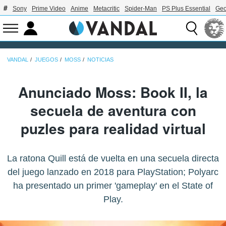
Sony
Prime Video
Anime
Metacritic
Spider-Man
PS Plus Essential
Geo
VANDAL
JUEGOS
MOSS
NOTICIAS
Anunciado Moss: Book II, la
secuela de aventura con
puzles para realidad virtual
La ratona Quill está de vuelta en una secuela directa
del juego lanzado en 2018 para PlayStation; Polyarc
ha presentado un primer 'gameplay' en el State of
Play.