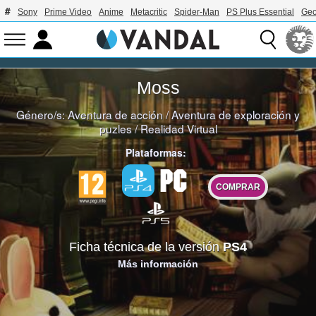
Sony
Prime Video
Anime
Metacritic
Spider-Man
PS Plus Essential
Geo
Moss
Género/s:
Aventura de acción
/
Aventura de exploración y
puzles
/
Realidad Virtual
Plataformas:
COMPRAR
Ficha técnica de la versión
PS4
Más información