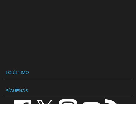
LO ÚLTIMO
SÍGUENOS
VANDAL