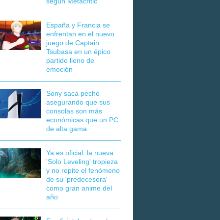
según Metacritic
España y Francia se
enfrentan en el nuevo
juego de Captain
Tsubasa en un épico
partido lleno de
emoción
Sony saca pecho
asegurando que sus
consolas son más
económicas que un PC
de alta gama
Ya es oficial: la nueva
'Solo Leveling' tropieza
y no repite el fenómeno
de su 'predecesora'
como gran anime del
año