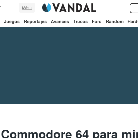
e
Más ↓
Juegos
Reportajes
Avances
Trucos
Foro
Random
Hard
 Commodore 64 para mina