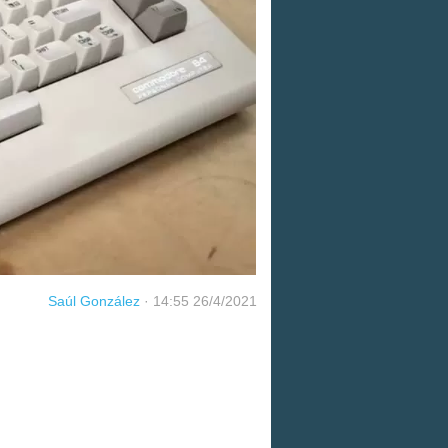
Saúl González
·
14:55 26/4/2021