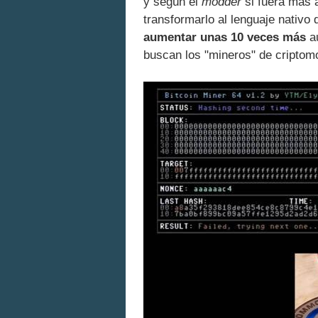
y según el
modder
si fuera más 
transformarlo al lenguaje nativo q
aumentar unas 10 veces más
au
buscan los "mineros" de criptom