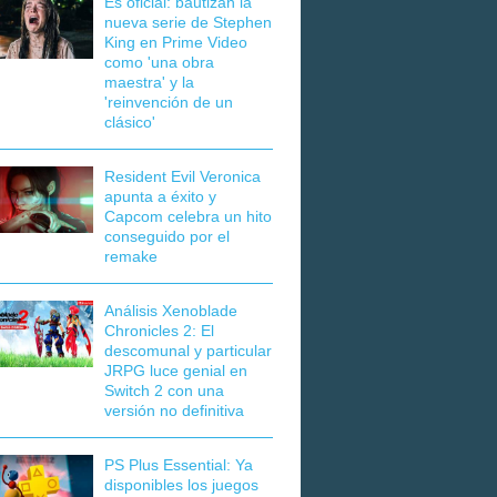
Es oficial: bautizan la
nueva serie de Stephen
King en Prime Video
como 'una obra
maestra' y la
'reinvención de un
clásico'
Resident Evil Veronica
apunta a éxito y
Capcom celebra un hito
conseguido por el
remake
Análisis Xenoblade
Chronicles 2: El
descomunal y particular
JRPG luce genial en
Switch 2 con una
versión no definitiva
PS Plus Essential: Ya
disponibles los juegos