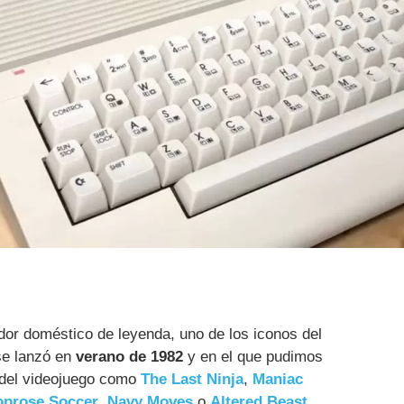
or doméstico de leyenda, uno de los iconos del
se lanzó en
verano de 1982
y en el que pudimos
s del videojuego como
The Last Ninja
,
Maniac
oprose Soccer
,
Navy Moves
o
Altered Beast
.