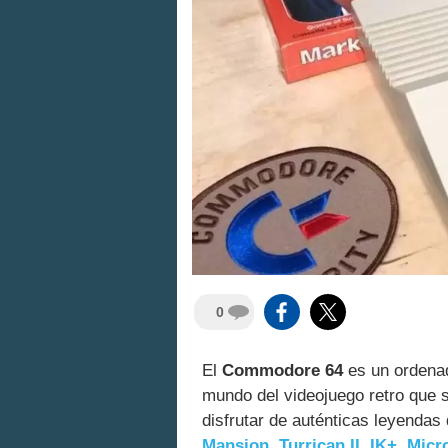
0
El
Commodore 64
es un ordenad
mundo del videojuego retro que 
disfrutar de auténticas leyenda
Mansion
,
Turrican II
,
IK+
,
Micr