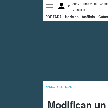
Sony
Prime Video
Anim
Metacritic
PORTADA
Noticias
Análisis
Guías
VANDAL
NOTICIAS
Modifican un