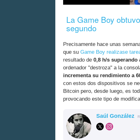
La Game Boy obtuvo 
segundo
Precisamente hace unas semana
que su
Game Boy realizase tare
resultado de
0,8 h/s superando
ordenador "destroza" a la consol
incrementa su rendimiento a 6
con estos dos dispositivos se ne
Bitcoin pero, desde luego, es t
provocando este tipo de modific
Saúl González
R