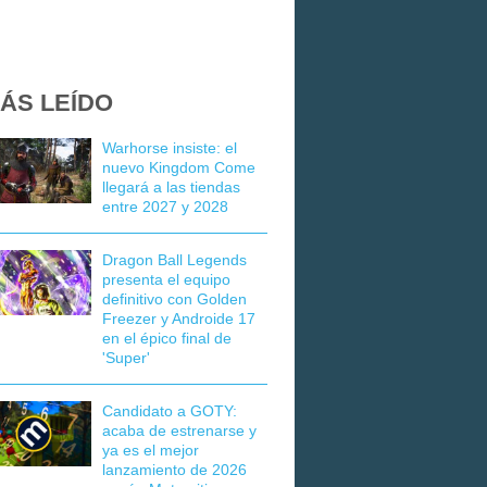
ÁS LEÍDO
Warhorse insiste: el
nuevo Kingdom Come
llegará a las tiendas
entre 2027 y 2028
Dragon Ball Legends
presenta el equipo
definitivo con Golden
Freezer y Androide 17
en el épico final de
'Super'
Candidato a GOTY:
acaba de estrenarse y
ya es el mejor
lanzamiento de 2026