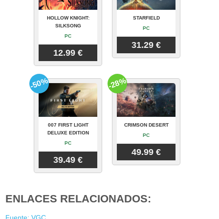
HOLLOW KNIGHT:
STARFIELD
SILKSONG
PC
PC
31.29 €
12.99 €
-50%
-28%
007 FIRST LIGHT
CRIMSON DESERT
DELUXE EDITION
PC
PC
49.99 €
39.49 €
ENLACES RELACIONADOS:
Fuente: VGC