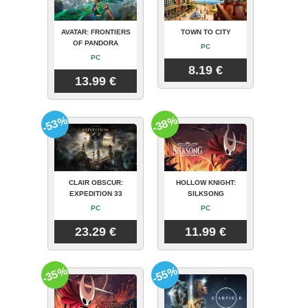
AVATAR: FRONTIERS
TOWN TO CITY
OF PANDORA
PC
PC
8.19 €
13.99 €
-53%
-38%
CLAIR OBSCUR:
HOLLOW KNIGHT:
EXPEDITION 33
SILKSONG
PC
PC
23.29 €
11.99 €
-35%
-55%