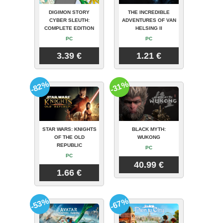
DIGIMON STORY
THE INCREDIBLE
CYBER SLEUTH:
ADVENTURES OF VAN
COMPLETE EDITION
HELSING II
PC
PC
3.39 €
1.21 €
-82%
-31%
STAR WARS: KNIGHTS
BLACK MYTH:
OF THE OLD
WUKONG
REPUBLIC
PC
PC
40.99 €
1.66 €
-53%
-67%