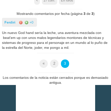
<
27
com.
En foros
Mostrando comentarios por fecha (página
3
de
3
)
Ferdiri
+0
Un nuevo God hand sería la leche, una aventura mezclada con
beat'em up con unos malos legendarios montones de técnicas y
sistemas de progreso para el personaje en un mundo al lo puño de
la estrella del Norte, joder, me pongo a mil.
«
2
3
Los comentarios de la noticia están cerrados porque es demasiado
antigua.