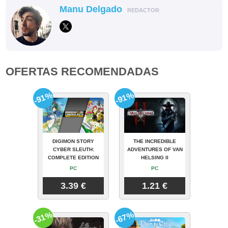
Manu Delgado
REDACTOR
OFERTAS RECOMENDADAS
-91%
-91%
DIGIMON STORY
THE INCREDIBLE
CYBER SLEUTH:
ADVENTURES OF VAN
COMPLETE EDITION
HELSING II
PC
PC
3.39 €
1.21 €
-31%
-67%