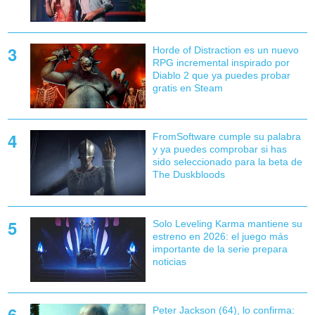
Horde of Distraction es un nuevo
RPG incremental inspirado por
Diablo 2 que ya puedes probar
gratis en Steam
FromSoftware cumple su palabra
y ya puedes comprobar si has
sido seleccionado para la beta de
The Duskbloods
Solo Leveling Karma mantiene su
estreno en 2026: el juego más
importante de la serie prepara
noticias
Peter Jackson (64), lo confirma: