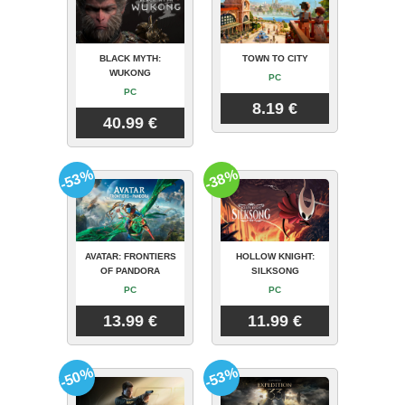
BLACK MYTH:
TOWN TO CITY
WUKONG
PC
PC
8.19 €
40.99 €
-53%
-38%
AVATAR: FRONTIERS
HOLLOW KNIGHT:
OF PANDORA
SILKSONG
PC
PC
13.99 €
11.99 €
-50%
-53%