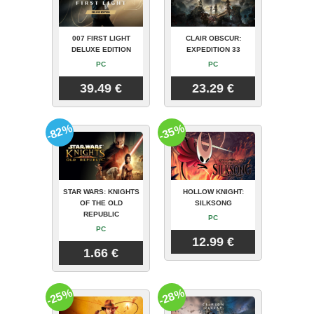
007 FIRST LIGHT
CLAIR OBSCUR:
DELUXE EDITION
EXPEDITION 33
PC
PC
39.49 €
23.29 €
-82%
-35%
STAR WARS: KNIGHTS
HOLLOW KNIGHT:
OF THE OLD
SILKSONG
REPUBLIC
PC
PC
12.99 €
1.66 €
-25%
-28%