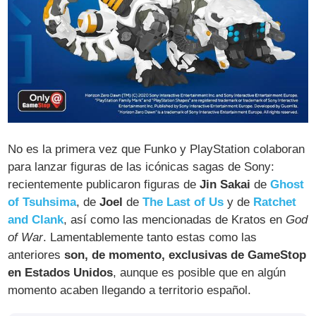
No es la primera vez que Funko y PlayStation colaboran
para lanzar figuras de las icónicas sagas de Sony:
recientemente publicaron figuras de
Jin Sakai
de
Ghost
of Tsuhsima
, de
Joel
de
The Last of Us
y de
Ratchet
and Clank
, así como las mencionadas de Kratos en
God
of War
. Lamentablemente tanto estas como las
anteriores
son, de momento, exclusivas de GameStop
en Estados Unidos
, aunque es posible que en algún
momento acaben llegando a territorio español.