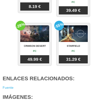
PC
8.19 €
39.49 €
-28%
-55%
CRIMSON DESERT
STARFIELD
PC
PC
49.99 €
31.29 €
ENLACES RELACIONADOS:
Fuente
IMÁGENES: