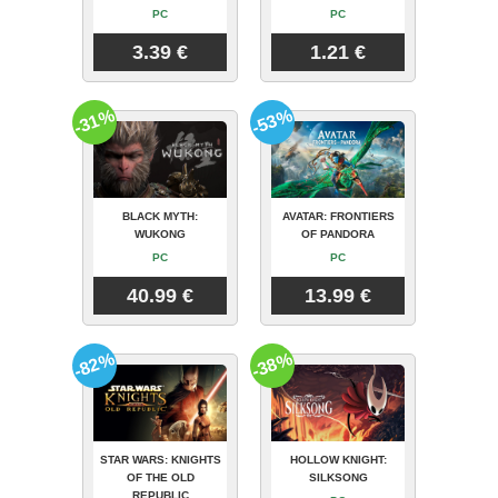
PC
PC
3.39 €
1.21 €
-31%
-53%
BLACK MYTH:
AVATAR: FRONTIERS
WUKONG
OF PANDORA
PC
PC
40.99 €
13.99 €
-82%
-38%
STAR WARS: KNIGHTS
HOLLOW KNIGHT:
OF THE OLD
SILKSONG
REPUBLIC