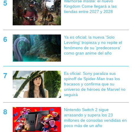
Warhorse insiste: el nuevo
Kingdom Come llegará a las
tiendas entre 2027 y 2028
Ya es oficial: la nueva 'Solo
Leveling' tropieza y no repite el
fenómeno de su 'predecesora'
como gran anime del año
Es oficial: Sony paraliza sus
spinoff de Spider-Man tras los
fracasos y confirma que su
universo de héroes de Marvel no
seguirá
Nintendo Switch 2 sigue
arrasando y supera los 23
millones de consolas vendidas en
poco más de un año