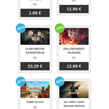
PC
PC
11.99 €
1.66 €
-53%
-35%
CLAIR OBSCUR:
HOLLOW KNIGHT:
EXPEDITION 33
SILKSONG
PC
PC
23.29 €
12.99 €
-67%
-50%
TOWN TO CITY
007 FIRST LIGHT
DELUXE EDITION
PC