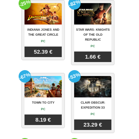
-25%
-82%
INDIANA JONES AND
STAR WARS: KNIGHTS
THE GREAT CIRCLE
OF THE OLD
REPUBLIC
PC
PC
52.39 €
1.66 €
-67%
-53%
TOWN TO CITY
CLAIR OBSCUR:
EXPEDITION 33
PC
PC
8.19 €
23.29 €