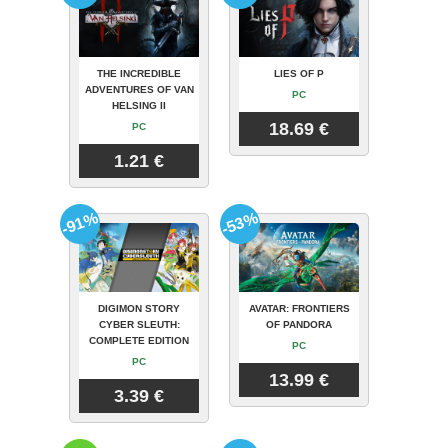
THE INCREDIBLE
LIES OF P
ADVENTURES OF VAN
PC
HELSING II
18.69 €
PC
1.21 €
-91%
-53%
DIGIMON STORY
AVATAR: FRONTIERS
CYBER SLEUTH:
OF PANDORA
COMPLETE EDITION
PC
PC
13.99 €
3.39 €