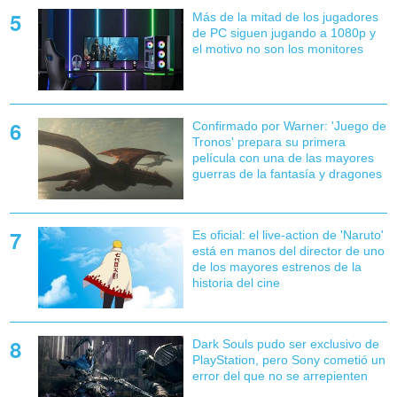
Más de la mitad de los jugadores
de PC siguen jugando a 1080p y
el motivo no son los monitores
Confirmado por Warner: 'Juego de
Tronos' prepara su primera
película con una de las mayores
guerras de la fantasía y dragones
Es oficial: el live-action de 'Naruto'
está en manos del director de uno
de los mayores estrenos de la
historia del cine
Dark Souls pudo ser exclusivo de
PlayStation, pero Sony cometió un
error del que no se arrepienten