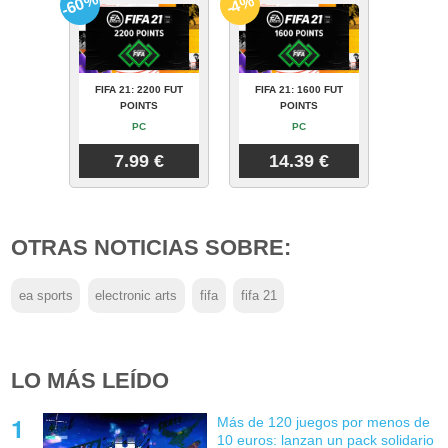
-60%
-4%
FIFA 21: 2200 FUT
FIFA 21: 1600 FUT
POINTS
POINTS
PC
PC
7.99 €
14.39 €
OTRAS NOTICIAS SOBRE:
ea sports
electronic arts
fifa
fifa 21
LO MÁS LEÍDO
Más de 120 juegos por menos de
10 euros: lanzan un pack solidario