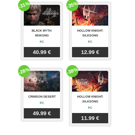
-31%
-35%
BLACK MYTH:
HOLLOW KNIGHT:
WUKONG
SILKSONG
PC
PC
40.99 €
12.99 €
-28%
-38%
CRIMSON DESERT
HOLLOW KNIGHT:
SILKSONG
PC
PC
49.99 €
11.99 €