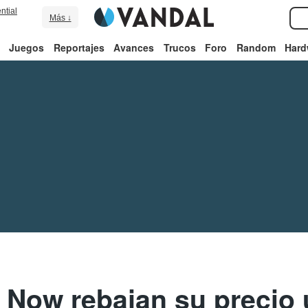
ntial
Más ↓
Juegos
Reportajes
Avances
Trucos
Foro
Random
Hard
 Now rebajan su precio