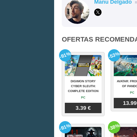
Manu Delgado
OFERTAS RECOMEND
-91%
-53%
DIGIMON STORY
AVATAR: FRO
CYBER SLEUTH:
OF PAND
COMPLETE EDITION
PC
PC
13.99
3.39 €
-91%
-38%