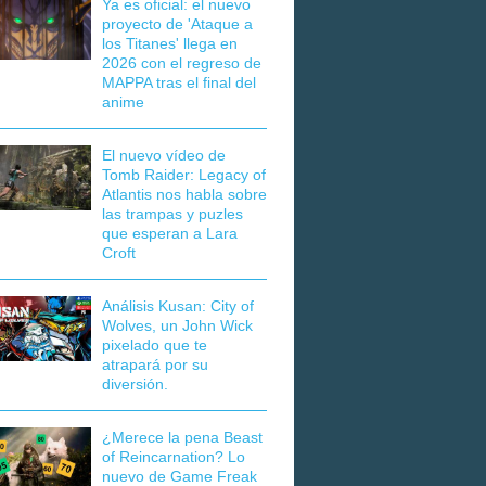
Ya es oficial: el nuevo
proyecto de 'Ataque a
los Titanes' llega en
2026 con el regreso de
MAPPA tras el final del
anime
El nuevo vídeo de
Tomb Raider: Legacy of
Atlantis nos habla sobre
las trampas y puzles
que esperan a Lara
Croft
Análisis Kusan: City of
Wolves, un John Wick
pixelado que te
atrapará por su
diversión.
¿Merece la pena Beast
of Reincarnation? Lo
nuevo de Game Freak