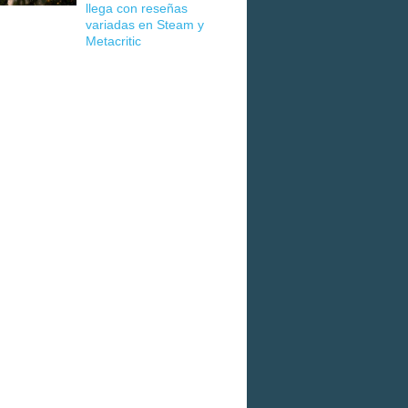
llega con reseñas
variadas en Steam y
Metacritic