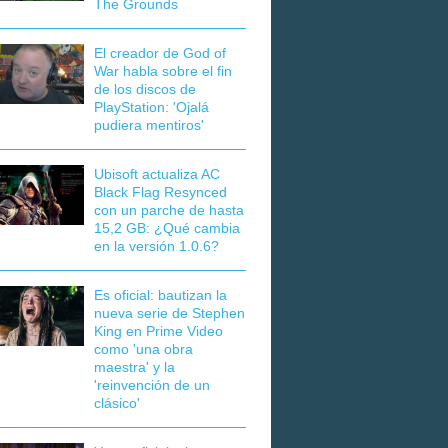
The Grounds
El creador de God of
War habla sobre el fin
de los discos de
PlayStation: 'Ojalá
pudiera mentiros'
Ubisoft actualiza AC
Black Flag Resynced
con un parche de hasta
15,2 GB: ¿Qué cambia
en la versión 1.0.6?
Es oficial: bautizan la
nueva serie de Stephen
King en Prime Video
como 'una obra
maestra' y la
'reinvención de un
clásico'