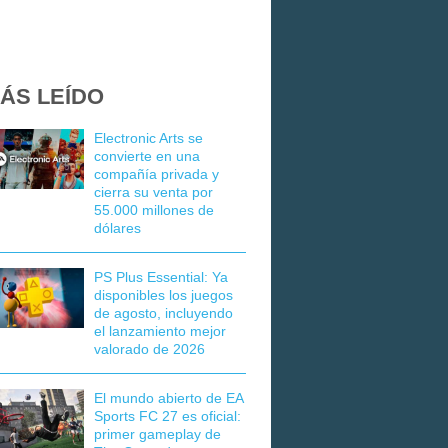
ÁS LEÍDO
Electronic Arts se
convierte en una
compañía privada y
cierra su venta por
55.000 millones de
dólares
PS Plus Essential: Ya
disponibles los juegos
de agosto, incluyendo
el lanzamiento mejor
valorado de 2026
El mundo abierto de EA
Sports FC 27 es oficial:
primer gameplay de