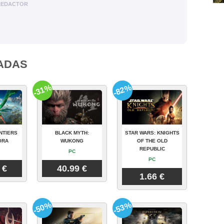
REDACTOR
ADAS
-31%
-82%
NTIERS
BLACK MYTH:
STAR WARS: KNIGHTS
ORA
WUKONG
OF THE OLD
REPUBLIC
PC
PC
 €
40.99 €
1.66 €
-50%
-53%