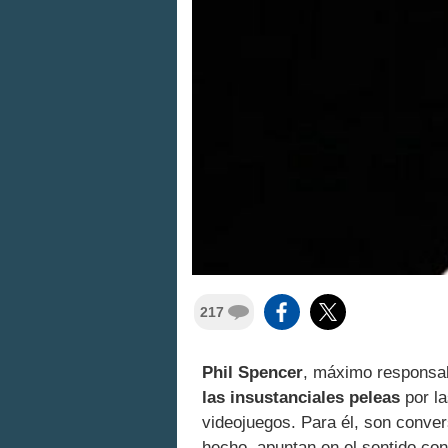
217
Phil Spencer
, máximo responsab
las insustanciales peleas
por la
videojuegos. Para él, son conver
hecho, apuntan en el sentido con