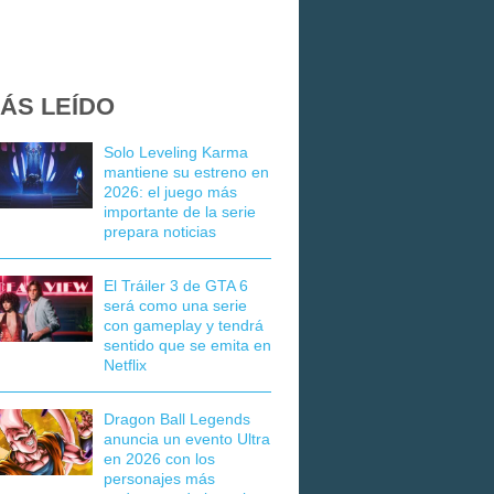
ÁS LEÍDO
Solo Leveling Karma
mantiene su estreno en
2026: el juego más
importante de la serie
prepara noticias
El Tráiler 3 de GTA 6
será como una serie
con gameplay y tendrá
sentido que se emita en
Netflix
Dragon Ball Legends
anuncia un evento Ultra
en 2026 con los
personajes más