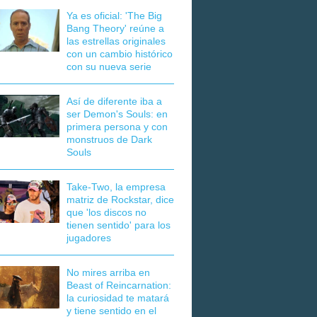
Ya es oficial: 'The Big
Bang Theory' reúne a
las estrellas originales
con un cambio histórico
con su nueva serie
Así de diferente iba a
ser Demon's Souls: en
primera persona y con
monstruos de Dark
Souls
Take-Two, la empresa
matriz de Rockstar, dice
que 'los discos no
tienen sentido' para los
jugadores
No mires arriba en
Beast of Reincarnation:
la curiosidad te matará
y tiene sentido en el