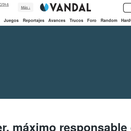
GTA 6
Más ↓
Juegos
Reportajes
Avances
Trucos
Foro
Random
Hard
er, máximo responsable 