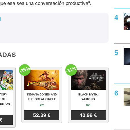
que esa sea una conversación productiva".
l
ADAS
-25%
-31%
TORY
INDIANA JONES AND
BLACK MYTH:
UTH:
THE GREAT CIRCLE
WUKONG
DITION
PC
PC
52.39 €
40.99 €
 €