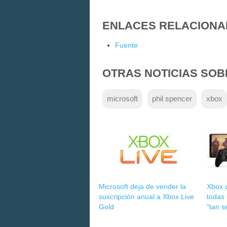
ENLACES RELACIONA
Fuente
OTRAS NOTICIAS SOB
microsoft
phil spencer
xbox
Microsoft deja de vender la
Xbox q
suscripción anual a Xbox Live
todas 
Gold
"tan s