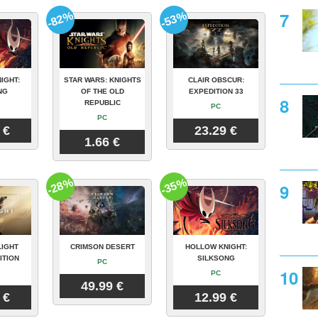
-82%
-53%
IGHT:
STAR WARS: KNIGHTS
CLAIR OBSCUR:
NG
OF THE OLD
EXPEDITION 33
REPUBLIC
PC
PC
 €
23.29 €
1.66 €
-28%
-35%
LIGHT
CRIMSON DESERT
HOLLOW KNIGHT:
ITION
SILKSONG
PC
PC
49.99 €
 €
12.99 €