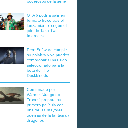
poderosos de la serie
GTA 6 podría salir en
formato físico tras el
lanzamiento, según el
jefe de Take-Two
Interactive
FromSoftware cumple
su palabra y ya puedes
comprobar si has sido
seleccionado para la
beta de The
Duskbloods
Confirmado por
Warner: 'Juego de
Tronos' prepara su
primera película con
una de las mayores
guerras de la fantasía y
dragones