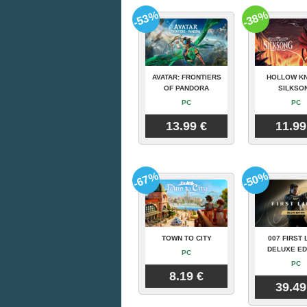
-53%
-38%
AVATAR: FRONTIERS
HOLLOW KN
OF PANDORA
SILKSO
PC
PC
13.99 €
11.99
-67%
-50%
TOWN TO CITY
007 FIRST 
DELUXE ED
PC
PC
8.19 €
39.49