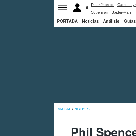
Peter Jackson
Gameplay 
Superman
Spider-Man
PORTADA
Noticias
Análisis
Guías
VANDAL
NOTICIAS
Phil Spenc