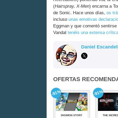
(
Hairspray, X-Men
) encarna a T
de Sonic. Hace unos días,
os tr
incluso
unas emotivas declaraci
Eggman y que comentó sentirse or
Vandal
tenéis una extensa crític
Daniel Escandel
OFERTAS RECOMEND
-91%
-91%
DIGIMON STORY
THE INCRE