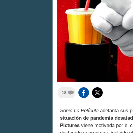
18
Sonic La Película
adelanta sus pl
situación de pandemia desatad
Pictures
viene motivada por el c
declarado cuarentena, incluido e