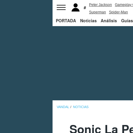
Peter Jackson
Gameplay 
Superman
Spider-Man
PORTADA
Noticias
Análisis
Guías
VANDAL
NOTICIAS
Sonic La Pe