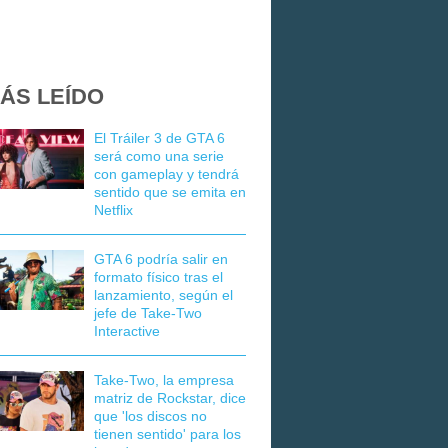
ÁS LEÍDO
El Tráiler 3 de GTA 6
será como una serie
con gameplay y tendrá
sentido que se emita en
Netflix
GTA 6 podría salir en
formato físico tras el
lanzamiento, según el
jefe de Take-Two
Interactive
Take-Two, la empresa
matriz de Rockstar, dice
que 'los discos no
tienen sentido' para los