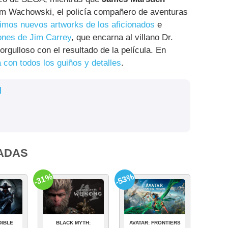
om Wachowski, el policía compañero de aventuras
áimos nuevos artworks de los aficionados
e
ones de Jim Carrey
, que encarna al villano Dr.
gulloso con el resultado de la película. En
a con todos los guiños y detalles
.
l
ADAS
-31%
-53%
DIBLE
BLACK MYTH:
AVATAR: FRONTIERS