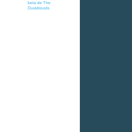
beta de The
Duskbloods