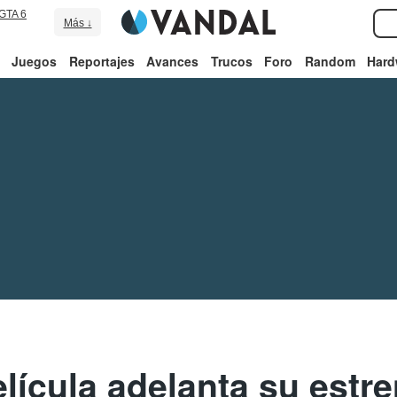
GTA 6
Más ↓
Juegos
Reportajes
Avances
Trucos
Foro
Random
Hard
lícula adelanta su estr