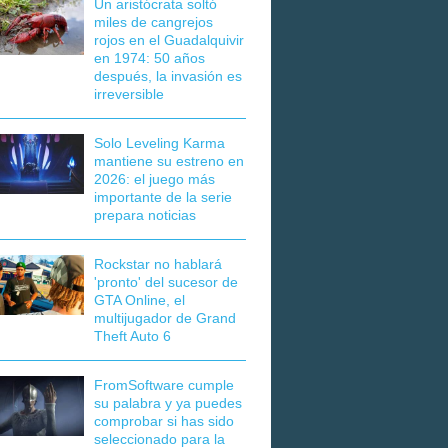
Un aristócrata soltó
miles de cangrejos
rojos en el Guadalquivir
en 1974: 50 años
después, la invasión es
irreversible
Solo Leveling Karma
mantiene su estreno en
2026: el juego más
importante de la serie
prepara noticias
Rockstar no hablará
'pronto' del sucesor de
GTA Online, el
multijugador de Grand
Theft Auto 6
FromSoftware cumple
su palabra y ya puedes
comprobar si has sido
seleccionado para la