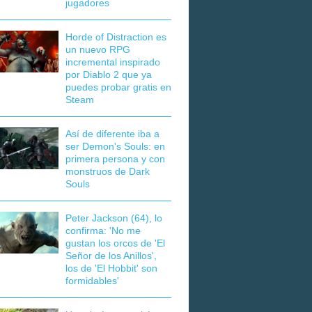
jugadores
Horde of Distraction es
un nuevo RPG
incremental inspirado
por Diablo 2 que ya
puedes probar gratis en
Steam
Así de diferente iba a
ser Demon's Souls: en
primera persona y con
monstruos de Dark
Souls
Peter Jackson (64), lo
confirma: 'No me
gustan los orcos de 'El
Señor de los Anillos',
los de 'El Hobbit' son
formidables'