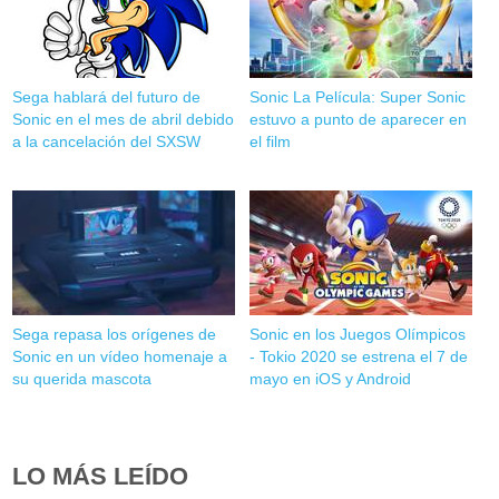
Sega hablará del futuro de
Sonic La Película: Super Sonic
Sonic en el mes de abril debido
estuvo a punto de aparecer en
a la cancelación del SXSW
el film
Sega repasa los orígenes de
Sonic en los Juegos Olímpicos
Sonic en un vídeo homenaje a
- Tokio 2020 se estrena el 7 de
su querida mascota
mayo en iOS y Android
LO MÁS LEÍDO