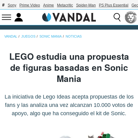
Sony
Prime Video
Anime
Metacritic
Spider-Man
PS Plus Essential
Geo
VANDAL
JUEGOS
SONIC MANIA
NOTICIAS
LEGO estudia una propuesta
de figuras basadas en Sonic
Mania
La iniciativa de Lego Ideas acepta propuestas de los
fans y las analiza una vez alcanzan 10.000 votos de
apoyo, algo que ha conseguido el kit de Sonic.