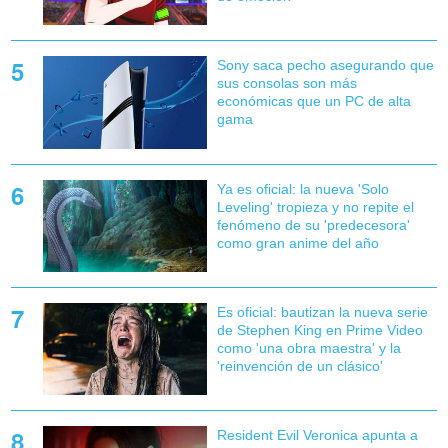
Sony saca pecho asegurando que
sus consolas son más
económicas que un PC de alta
gama
Ya es oficial: la nueva 'Solo
Leveling' tropieza y no repite el
fenómeno de su 'predecesora'
como gran anime del año
Es oficial: bautizan la nueva serie
de Stephen King en Prime Video
como 'una obra maestra' y la
'reinvención de un clásico'
Resident Evil Veronica apunta a