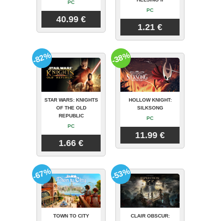
PC
PC
40.99 €
1.21 €
-82%
-38%
STAR WARS: KNIGHTS
HOLLOW KNIGHT:
OF THE OLD
SILKSONG
REPUBLIC
PC
PC
11.99 €
1.66 €
-67%
-53%
TOWN TO CITY
CLAIR OBSCUR: