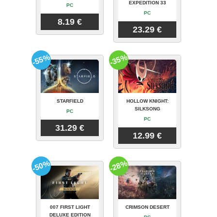
EXPEDITION 33
PC
PC
8.19 €
23.29 €
-55%
-35%
STARFIELD
HOLLOW KNIGHT:
SILKSONG
PC
PC
31.29 €
12.99 €
-50%
-28%
007 FIRST LIGHT
CRIMSON DESERT
DELUXE EDITION