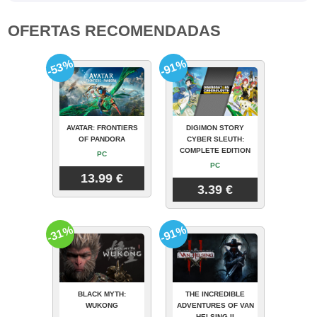
OFERTAS RECOMENDADAS
-53%
-91%
AVATAR: FRONTIERS
DIGIMON STORY
OF PANDORA
CYBER SLEUTH:
COMPLETE EDITION
PC
PC
13.99 €
3.39 €
-31%
-91%
BLACK MYTH:
THE INCREDIBLE
WUKONG
ADVENTURES OF VAN
HELSING II