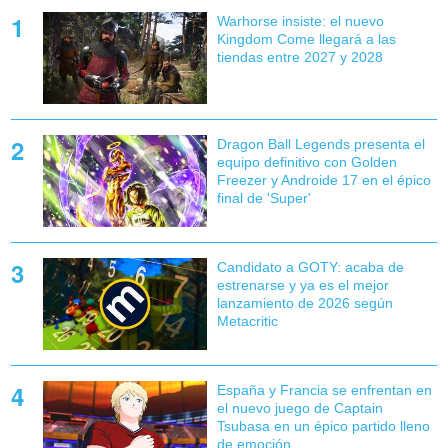
Warhorse insiste: el nuevo
Kingdom Come llegará a las
tiendas entre 2027 y 2028
Dragon Ball Legends presenta el
equipo definitivo con Golden
Freezer y Androide 17 en el épico
final de 'Super'
Candidato a GOTY: acaba de
estrenarse y ya es el mejor
lanzamiento de 2026 según
Metacritic
España y Francia se enfrentan en
el nuevo juego de Captain
Tsubasa en un épico partido lleno
de emoción