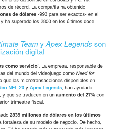
ros de récord. La compañía ha obtenido
lones de dólares
-993 para ser exactos- en el
, y ha superado los 2800 en los últimos doce
y
son
timate Team
Apex Legends
zación digital
os como servicio'.
La empresa, responsable de
nas del mundo del videojuego como
Need for
o que las microtransacciones disponibles en
en NFL 20
y
Apex Legends
, han ayudado
, y que se traducen en un
aumento del 27%
con
rior trimestre fiscal.
anado
2835 millones de dólares en los últimos
la fortaleza de su modelo de negocio. De hecho,