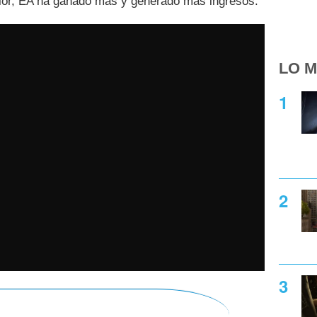
ior, EA ha ganado más y generado más ingresos.
LO M