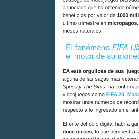
anunciado que ha obtenido núme
beneficios por valor de
1000 mil
último trimestre en
micropagos
meses naturales.
El fenómeno
FIFA Ul
el motor de su moneti
EA está orgullosa de sus 'jueg
alguna de las sagas más vetera
Speed y The Sims
, ha confirmad
videojuegos como
FIFA 20
,
Madd
mostrar unos números de récord
respecto a lo ingresado en el ante
El ente del ocio digital habría g
doce meses
, lo que demuestra 