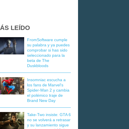
ÁS LEÍDO
FromSoftware cumple
su palabra y ya puedes
comprobar si has sido
seleccionado para la
beta de The
Duskbloods
Insomniac escucha a
los fans de Marvel's
Spider-Man 2 y cambia
el polémico traje de
Brand New Day
Take-Two insiste: GTA 6
no se volverá a retrasar
y su lanzamiento sigue