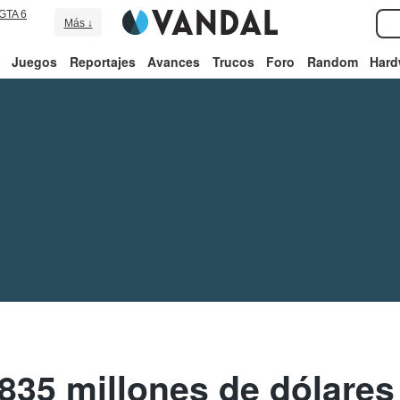
GTA 6
Más ↓
Juegos
Reportajes
Avances
Trucos
Foro
Random
Hard
835 millones de dólares 