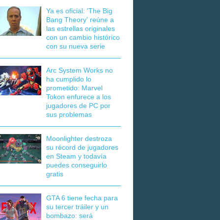
Ya es oficial: 'The Big
Bang Theory' reúne a
las estrellas originales
con un cambio histórico
con su nueva serie
Arc System Works no
ha cumplido lo
prometido: Marvel
Tokon enfurece a los
jugadores de PC por
sus problemas
Moonlighter destroza
su récord de jugadores
en Steam y todavía
puedes conseguirlo
gratis
GTA 6 tiene fecha para
su tercer tráiler y un
bombazo: será