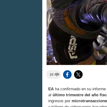
25
EA
ha confirmado en su informe 
al
último trimestre del año fisc
ingresos por
microtransaccion
catálogo de videojuegos basados