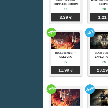
CYBER SLEUTH:
ADVENTURES
COMPLETE EDITION
HELSING
PC
PC
3.39 €
1.21
-38%
-53%
HOLLOW KNIGHT:
CLAIR OBS
SILKSONG
EXPEDITIO
PC
PC
11.99 €
23.29
-35%
-50%