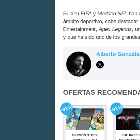
Si bien
FIFA
y
Madden NFL
han d
ámbito deportivo, cabe destacar 
Entertainment,
Apex Legends
, u
y que ha sido uno de los grandes
Alberto Gonzále
OFERTAS RECOMEND
-91%
-91%
DIGIMON STORY
THE INCRE