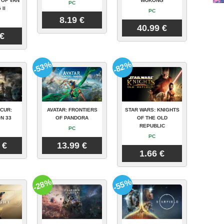
 OF VAN
WUKONG
PC
 II
PC
8.19 €
40.99 €
 €
-53%
-82%
CUR:
AVATAR: FRONTIERS
STAR WARS: KNIGHTS
N 33
OF PANDORA
OF THE OLD
REPUBLIC
PC
PC
 €
13.99 €
1.66 €
-28%
-55%