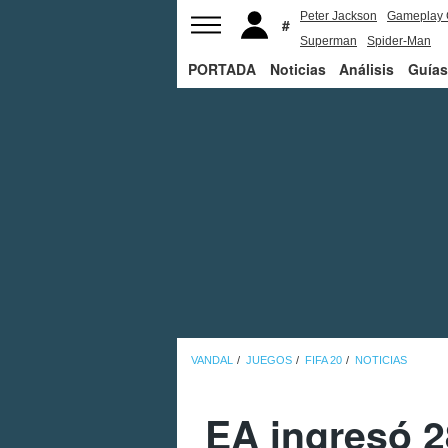
Peter Jackson
Gameplay 
Superman
Spider-Man
PORTADA
Noticias
Análisis
Guías
VANDAL
JUEGOS
FIFA 20
NOTICIAS
EA ingresó 2