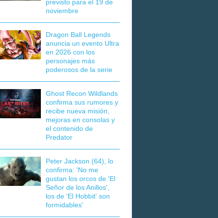
previsto para el 19 de
noviembre
Dragon Ball Legends
anuncia un evento Ultra
en 2026 con los
personajes más
poderosos de la serie
Ghost Recon Wildlands
confirma sus rumores y
recibe nueva misión,
mejoras en consolas y
el contenido de
Predator
Peter Jackson (64), lo
confirma: 'No me
gustan los orcos de 'El
Señor de los Anillos',
los de 'El Hobbit' son
formidables'