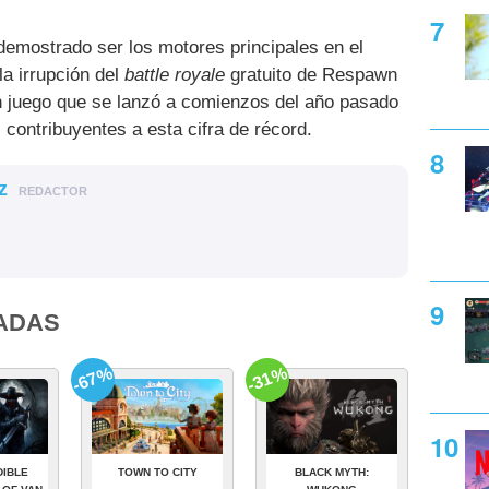
emostrado ser los motores principales en el
la irrupción del
battle royale
gratuito de Respawn
n juego que se lanzó a comienzos del año pasado
 contribuyentes a esta cifra de récord.
z
REDACTOR
ADAS
-67%
-31%
DIBLE
TOWN TO CITY
BLACK MYTH: