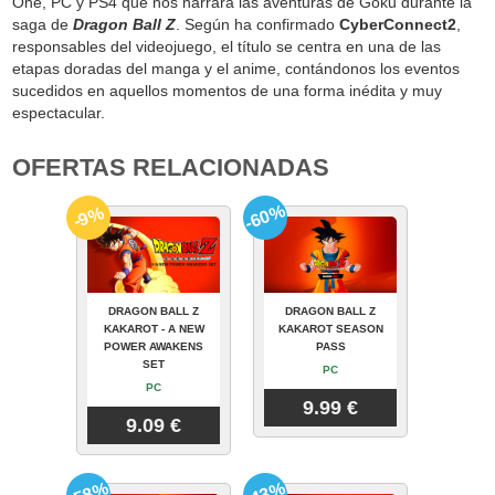
One, PC y PS4 que nos narrará las aventuras de Goku durante la
saga de
Dragon Ball Z
. Según ha confirmado
CyberConnect2
,
responsables del videojuego, el título se centra en una de las
etapas doradas del manga y el anime, contándonos los eventos
sucedidos en aquellos momentos de una forma inédita y muy
espectacular.
OFERTAS RELACIONADAS
-60%
-9%
DRAGON BALL Z
DRAGON BALL Z
KAKAROT - A NEW
KAKAROT SEASON
POWER AWAKENS
PASS
SET
PC
PC
9.99 €
9.09 €
-58%
-43%