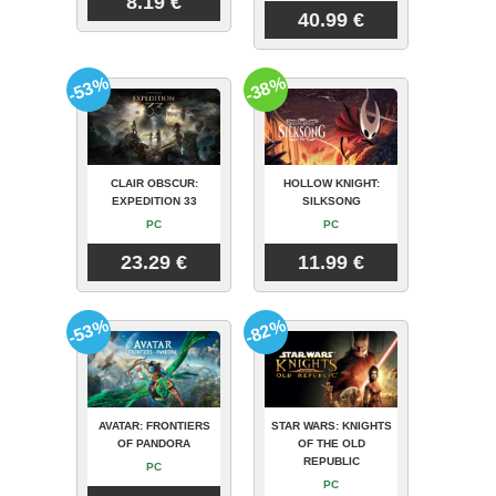
8.19 €
40.99 €
-53%
-38%
CLAIR OBSCUR:
HOLLOW KNIGHT:
EXPEDITION 33
SILKSONG
PC
PC
23.29 €
11.99 €
-53%
-82%
AVATAR: FRONTIERS
STAR WARS: KNIGHTS
OF PANDORA
OF THE OLD
REPUBLIC
PC
PC