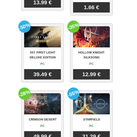
13.99 €
1.66 €
-50%
-35%
007 FIRST LIGHT
HOLLOW KNIGHT:
DELUXE EDITION
SILKSONG
PC
PC
39.49 €
12.99 €
-28%
-55%
CRIMSON DESERT
STARFIELD
PC
PC
49.99 €
31.29 €