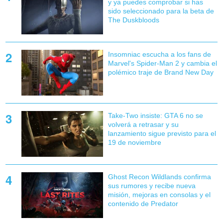
y ya puedes comprobar si has
sido seleccionado para la beta de
The Duskbloods
Insomniac escucha a los fans de
Marvel's Spider-Man 2 y cambia el
polémico traje de Brand New Day
Take-Two insiste: GTA 6 no se
volverá a retrasar y su
lanzamiento sigue previsto para el
19 de noviembre
Ghost Recon Wildlands confirma
sus rumores y recibe nueva
misión, mejoras en consolas y el
contenido de Predator