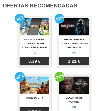
OFERTAS RECOMENDADAS
-91%
-91%
DIGIMON STORY
THE INCREDIBLE
CYBER SLEUTH:
ADVENTURES OF VAN
COMPLETE EDITION
HELSING II
PC
PC
3.39 €
1.21 €
-67%
-31%
TOWN TO CITY
BLACK MYTH:
WUKONG
PC
PC