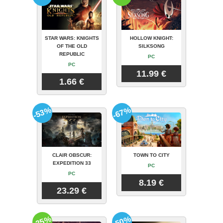
STAR WARS: KNIGHTS
HOLLOW KNIGHT:
OF THE OLD
SILKSONG
REPUBLIC
PC
PC
11.99 €
1.66 €
-53%
-67%
CLAIR OBSCUR:
TOWN TO CITY
EXPEDITION 33
PC
PC
8.19 €
23.29 €
-35%
-50%