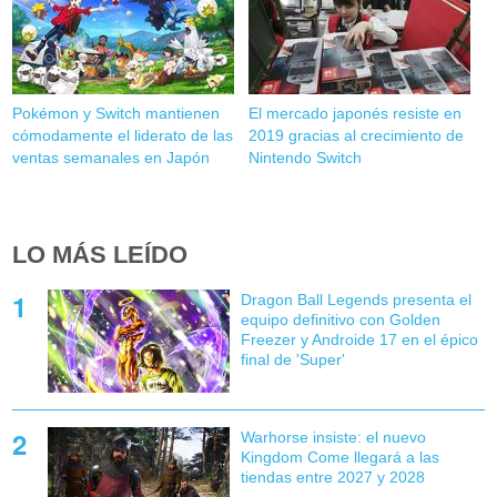
Pokémon y Switch mantienen
El mercado japonés resiste en
cómodamente el liderato de las
2019 gracias al crecimiento de
ventas semanales en Japón
Nintendo Switch
LO MÁS LEÍDO
Dragon Ball Legends presenta el
equipo definitivo con Golden
Freezer y Androide 17 en el épico
final de 'Super'
Warhorse insiste: el nuevo
Kingdom Come llegará a las
tiendas entre 2027 y 2028