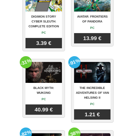
DIGIMON STORY
AVATAR: FRONTIERS
CYBER SLEUTH:
OF PANDORA
COMPLETE EDITION
PC
PC
13.99 €
3.39 €
-31%
-91%
BLACK MYTH:
THE INCREDIBLE
WUKONG
ADVENTURES OF VAN
HELSING II
PC
PC
40.99 €
1.21 €
-82%
-38%