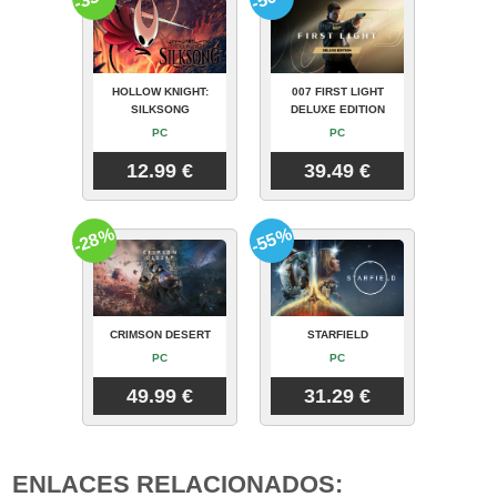
HOLLOW KNIGHT:
007 FIRST LIGHT
SILKSONG
DELUXE EDITION
PC
PC
12.99 €
39.49 €
-28%
-55%
CRIMSON DESERT
STARFIELD
PC
PC
49.99 €
31.29 €
ENLACES RELACIONADOS: