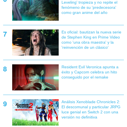
Leveling' tropieza y no repite el
fenómeno de su 'predecesora'
como gran anime del año
Es oficial: bautizan la nueva serie
de Stephen King en Prime Video
como 'una obra maestra' y la
'reinvención de un clásico'
Resident Evil Veronica apunta a
éxito y Capcom celebra un hito
conseguido por el remake
Análisis Xenoblade Chronicles 2:
El descomunal y particular JRPG
luce genial en Switch 2 con una
versión no definitiva