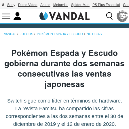
Sony
Prime Video
Anime
Metacritic
Spider-Man
PS Plus Essential
Geo
VANDAL
JUEGOS
POKÉMON ESPADA Y ESCUDO
NOTICIAS
Pokémon Espada y Escudo
gobierna durante dos semanas
consecutivas las ventas
japonesas
Switch sigue como líder en términos de hardware.
La revista Famitsu ha compartido las cifras
correspondientes a las dos semanas entre el 30 de
diciembre de 2019 y el 12 de enero de 2020.