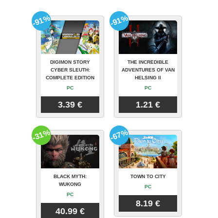
-91%
-91%
DIGIMON STORY
THE INCREDIBLE
CYBER SLEUTH:
ADVENTURES OF VAN
COMPLETE EDITION
HELSING II
PC
PC
3.39 €
1.21 €
-31%
-67%
BLACK MYTH:
TOWN TO CITY
WUKONG
PC
PC
8.19 €
40.99 €