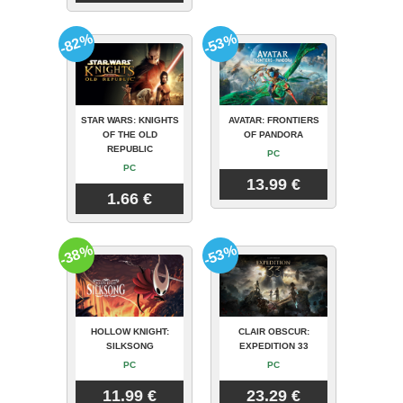
-82%
-53%
STAR WARS: KNIGHTS
AVATAR: FRONTIERS
OF THE OLD
OF PANDORA
REPUBLIC
PC
PC
13.99 €
1.66 €
-38%
-53%
HOLLOW KNIGHT:
CLAIR OBSCUR:
SILKSONG
EXPEDITION 33
PC
PC
11.99 €
23.29 €