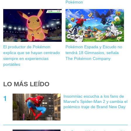
Pokémon
El productor de Pokémon
Pokémon Espada y Escudo no
explica que se hayan centrado
tendrá 18 Gimnasios, señala
siempre en experiencias
The Pokémon Company
portátiles
LO MÁS LEÍDO
Insomniac escucha a los fans de
Marvel's Spider-Man 2 y cambia el
polémico traje de Brand New Day