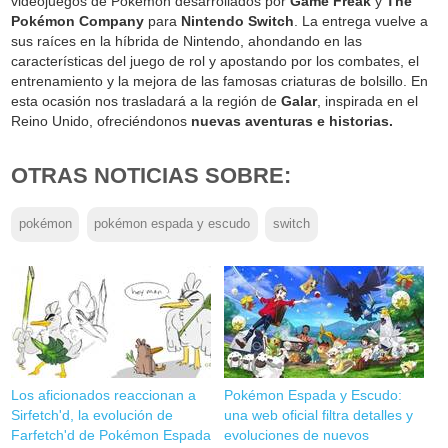
videojuegos de Pokémon desarrollados por
Game Freak
y
The
Pokémon Company
para
Nintendo Switch
. La entrega vuelve a
sus raíces en la híbrida de Nintendo, ahondando en las
características del juego de rol y apostando por los combates, el
entrenamiento y la mejora de las famosas criaturas de bolsillo. En
esta ocasión nos trasladará a la región de
Galar
, inspirada en el
Reino Unido, ofreciéndonos
nuevas aventuras e historias.
OTRAS NOTICIAS SOBRE:
pokémon
pokémon espada y escudo
switch
Los aficionados reaccionan a
Pokémon Espada y Escudo:
Sirfetch'd, la evolución de
una web oficial filtra detalles y
Farfetch'd de Pokémon Espada
evoluciones de nuevos