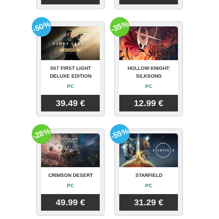
-50%
-35%
007 FIRST LIGHT
HOLLOW KNIGHT:
DELUXE EDITION
SILKSONG
PC
PC
39.49 €
12.99 €
-28%
-55%
CRIMSON DESERT
STARFIELD
PC
PC
49.99 €
31.29 €