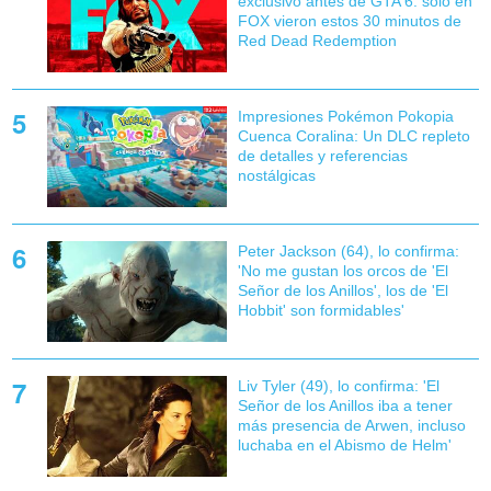
exclusivo antes de GTA 6: solo en
FOX vieron estos 30 minutos de
Red Dead Redemption
Impresiones Pokémon Pokopia
Cuenca Coralina: Un DLC repleto
de detalles y referencias
nostálgicas
Peter Jackson (64), lo confirma:
'No me gustan los orcos de 'El
Señor de los Anillos', los de 'El
Hobbit' son formidables'
Liv Tyler (49), lo confirma: 'El
Señor de los Anillos iba a tener
más presencia de Arwen, incluso
luchaba en el Abismo de Helm'