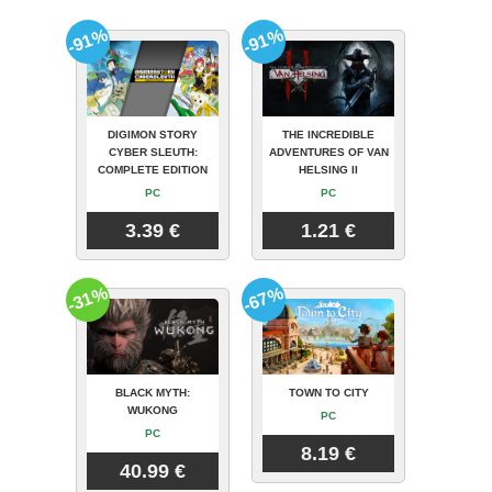
-91%
-91%
DIGIMON STORY
THE INCREDIBLE
CYBER SLEUTH:
ADVENTURES OF VAN
COMPLETE EDITION
HELSING II
PC
PC
3.39 €
1.21 €
-31%
-67%
BLACK MYTH:
TOWN TO CITY
WUKONG
PC
PC
8.19 €
40.99 €