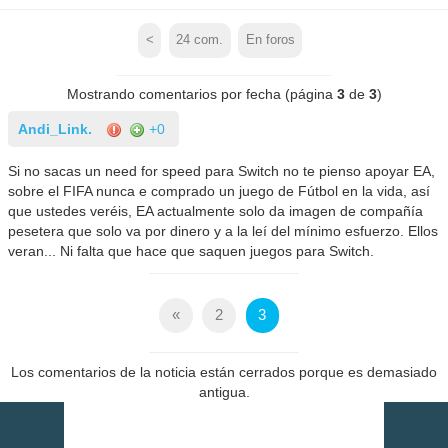
<
24
com.
En foros
Mostrando comentarios por fecha (página
3
de
3
)
Andi_Link.
+0
Si no sacas un need for speed para Switch no te pienso apoyar EA,
sobre el FIFA nunca e comprado un juego de Fútbol en la vida, así
que ustedes veréis, EA actualmente solo da imagen de compañía
pesetera que solo va por dinero y a la leí del mínimo esfuerzo. Ellos
veran... Ni falta que hace que saquen juegos para Switch.
«
2
3
Los comentarios de la noticia están cerrados porque es demasiado
antigua.