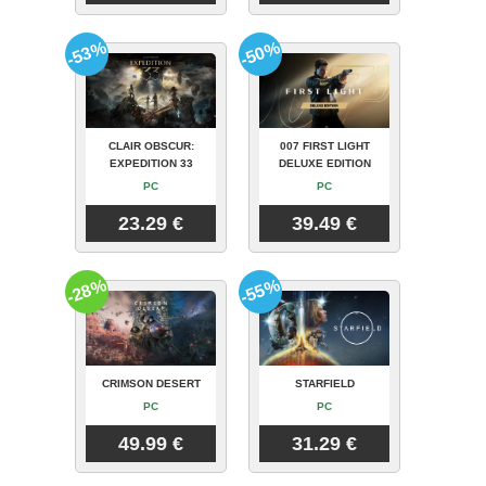
-53%
-50%
CLAIR OBSCUR:
007 FIRST LIGHT
EXPEDITION 33
DELUXE EDITION
PC
PC
23.29 €
39.49 €
-28%
-55%
CRIMSON DESERT
STARFIELD
PC
PC
49.99 €
31.29 €