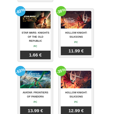
-82%
-38%
STAR WARS: KNIGHTS
HOLLOW KNIGHT:
OF THE OLD
SILKSONG
REPUBLIC
PC
PC
11.99 €
1.66 €
-53%
-35%
AVATAR: FRONTIERS
HOLLOW KNIGHT:
OF PANDORA
SILKSONG
PC
PC
13.99 €
12.99 €