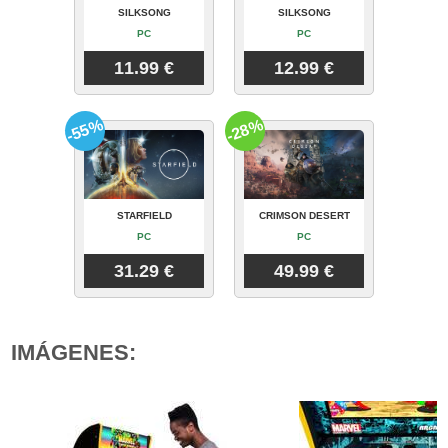
SILKSONG
SILKSONG
PC
PC
11.99 €
12.99 €
-55%
-28%
STARFIELD
CRIMSON DESERT
PC
PC
31.29 €
49.99 €
IMÁGENES: