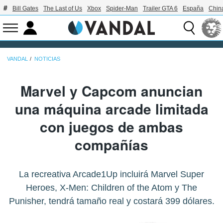
Bill Gates
The Last of Us
Xbox
Spider-Man
Trailer GTA 6
España
Chin
VANDAL
NOTICIAS
Marvel y Capcom anuncian
una máquina arcade limitada
con juegos de ambas
compañías
La recreativa Arcade1Up incluirá Marvel Super
Heroes, X-Men: Children of the Atom y The
Punisher, tendrá tamaño real y costará 399 dólares.