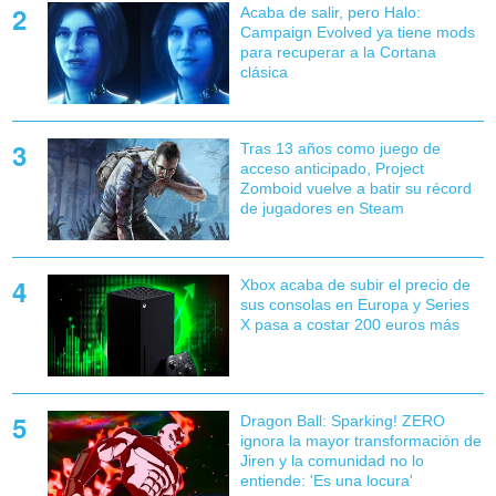
Acaba de salir, pero Halo:
Campaign Evolved ya tiene mods
para recuperar a la Cortana
clásica
Tras 13 años como juego de
acceso anticipado, Project
Zomboid vuelve a batir su récord
de jugadores en Steam
Xbox acaba de subir el precio de
sus consolas en Europa y Series
X pasa a costar 200 euros más
Dragon Ball: Sparking! ZERO
ignora la mayor transformación de
Jiren y la comunidad no lo
entiende: 'Es una locura'