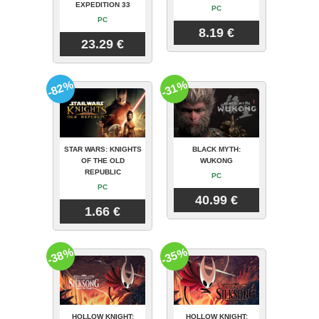
EXPEDITION 33
PC
PC
8.19 €
23.29 €
-82%
-31%
STAR WARS: KNIGHTS
BLACK MYTH:
OF THE OLD
WUKONG
REPUBLIC
PC
PC
40.99 €
1.66 €
-38%
-35%
HOLLOW KNIGHT:
HOLLOW KNIGHT: