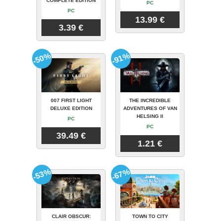
COMPLETE EDITION
PC
PC
13.99 €
3.39 €
-50%
-91%
007 FIRST LIGHT
THE INCREDIBLE
DELUXE EDITION
ADVENTURES OF VAN
HELSING II
PC
PC
39.49 €
1.21 €
-53%
-67%
CLAIR OBSCUR:
TOWN TO CITY