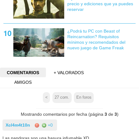
precio y ediciones que ya puedes
reservar
¿Podrá tu PC con Beast of
Reincarnation? Requisitos
mínimos y recomendados del
nuevo juego de Game Freak
COMENTARIOS
+ VALORADOS
AMIGOS
<
27
com.
En foros
Mostrando comentarios por fecha (página
3
de
3
)
Xcl4m4t10n
+0
Las pandoras son una basura infumable XD.