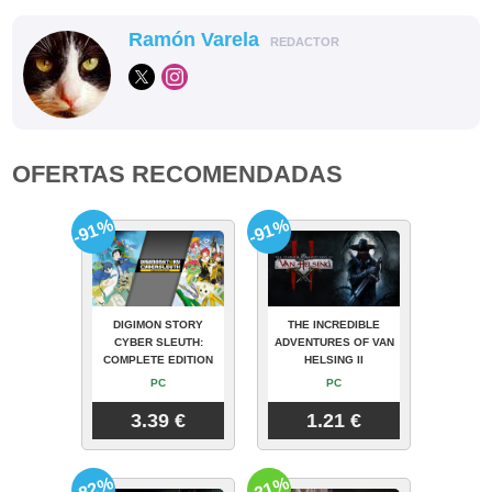
Ramón Varela
REDACTOR
OFERTAS RECOMENDADAS
-91%
-91%
DIGIMON STORY
THE INCREDIBLE
CYBER SLEUTH:
ADVENTURES OF VAN
COMPLETE EDITION
HELSING II
PC
PC
3.39 €
1.21 €
-82%
-31%