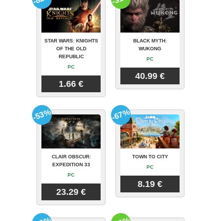
STAR WARS: KNIGHTS
BLACK MYTH:
OF THE OLD
WUKONG
REPUBLIC
PC
PC
40.99 €
1.66 €
-53%
-67%
CLAIR OBSCUR:
TOWN TO CITY
EXPEDITION 33
PC
PC
8.19 €
23.29 €