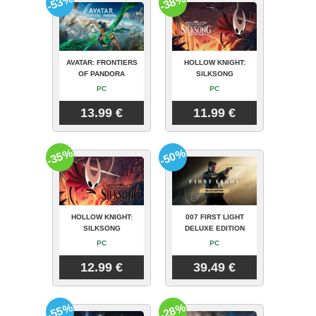
-53%
-38%
AVATAR: FRONTIERS
HOLLOW KNIGHT:
OF PANDORA
SILKSONG
PC
PC
13.99 €
11.99 €
-35%
-50%
HOLLOW KNIGHT:
007 FIRST LIGHT
SILKSONG
DELUXE EDITION
PC
PC
12.99 €
39.49 €
-55%
-28%