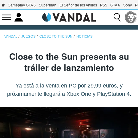
Gameplay GTA 6
Superman
El Señor de los Anillos
PS5
GTA 6
Sony
P
VANDAL
JUEGOS
CLOSE TO THE SUN
NOTICIAS
Close to the Sun presenta su
tráiler de lanzamiento
Ya está a la venta en PC por 29,99 euros, y
próximamente llegará a Xbox One y PlayStation 4.