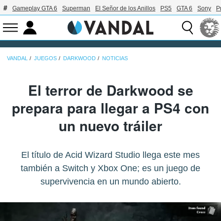
Gameplay GTA 6
Superman
El Señor de los Anillos
PS5
GTA 6
Sony
P
VANDAL
JUEGOS
DARKWOOD
NOTICIAS
El terror de Darkwood se
prepara para llegar a PS4 con
un nuevo tráiler
El título de Acid Wizard Studio llega este mes
también a Switch y Xbox One; es un juego de
supervivencia en un mundo abierto.