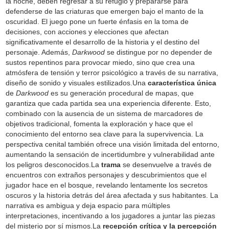
la noche, deben regresar a su refugio y prepararse para
defenderse de las criaturas que emergen bajo el manto de la
oscuridad. El juego pone un fuerte énfasis en la toma de
decisiones, con acciones y elecciones que afectan
significativamente el desarrollo de la historia y el destino del
personaje. Además,
Darkwood
se distingue por no depender de
sustos repentinos para provocar miedo, sino que crea una
atmósfera de tensión y terror psicológico a través de su narrativa,
diseño de sonido y visuales estilizados.Una
característica única
de
Darkwood
es su generación procedural de mapas, que
garantiza que cada partida sea una experiencia diferente. Esto,
combinado con la ausencia de un sistema de marcadores de
objetivos tradicional, fomenta la exploración y hace que el
conocimiento del entorno sea clave para la supervivencia. La
perspectiva cenital también ofrece una visión limitada del entorno,
aumentando la sensación de incertidumbre y vulnerabilidad ante
los peligros desconocidos.La
trama
se desenvuelve a través de
encuentros con extraños personajes y descubrimientos que el
jugador hace en el bosque, revelando lentamente los secretos
oscuros y la historia detrás del área afectada y sus habitantes. La
narrativa es ambigua y deja espacio para múltiples
interpretaciones, incentivando a los jugadores a juntar las piezas
del misterio por sí mismos.La
recepción crítica y la percepción