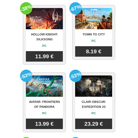
-38%
-67%
HOLLOW KNIGHT:
TOWN TO CITY
SILKSONG
PC
PC
8.19 €
11.99 €
-53%
-53%
AVATAR: FRONTIERS
CLAIR OBSCUR:
OF PANDORA
EXPEDITION 33
PC
PC
13.99 €
23.29 €