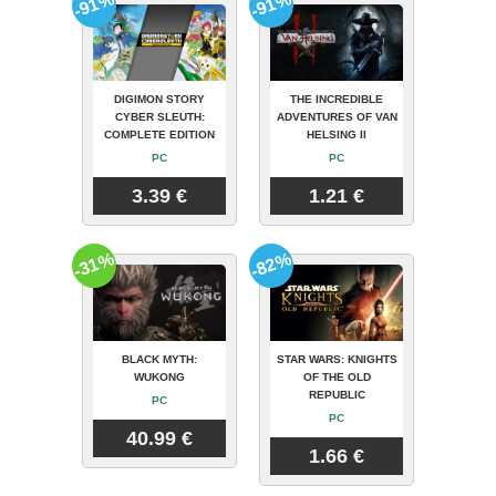
-91%
-91%
DIGIMON STORY
THE INCREDIBLE
CYBER SLEUTH:
ADVENTURES OF VAN
COMPLETE EDITION
HELSING II
PC
PC
3.39 €
1.21 €
-31%
-82%
BLACK MYTH:
STAR WARS: KNIGHTS
WUKONG
OF THE OLD
REPUBLIC
PC
PC
40.99 €
1.66 €