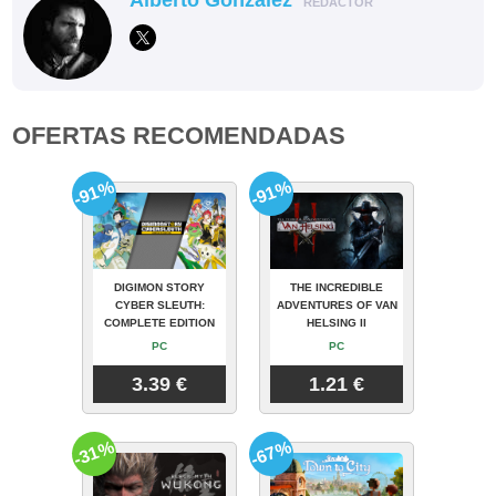
REDACTOR
OFERTAS RECOMENDADAS
-91%
-91%
DIGIMON STORY
THE INCREDIBLE
CYBER SLEUTH:
ADVENTURES OF VAN
COMPLETE EDITION
HELSING II
PC
PC
3.39 €
1.21 €
-31%
-67%