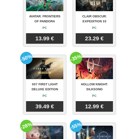
AVATAR: FRONTIERS
CLAIR OBSCUR:
OF PANDORA
EXPEDITION 33
PC
PC
13.99 €
23.29 €
-50%
-35%
007 FIRST LIGHT
HOLLOW KNIGHT:
DELUXE EDITION
SILKSONG
PC
PC
39.49 €
12.99 €
-28%
-55%