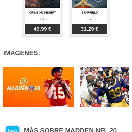
CRIMSON DESERT
STARFIELD
PC
PC
49.99 €
31.29 €
IMÁGENES:
MÁS SOBRE MADDEN NFL 20
Seguir