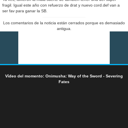
fragil. Igual este año con refuerzo de drat y nuevo cord.def van a
ser fav para ganar la SB.
Los comentarios de la noticia están cerrados porque es demasiado
antigua.
Vídeo del momento: Onimusha: Way of the Sword - Severing
Fates