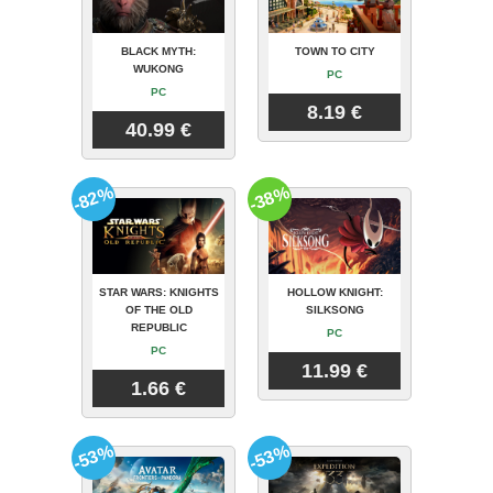
BLACK MYTH:
TOWN TO CITY
WUKONG
PC
PC
8.19 €
40.99 €
-82%
-38%
STAR WARS: KNIGHTS
HOLLOW KNIGHT:
OF THE OLD
SILKSONG
REPUBLIC
PC
PC
11.99 €
1.66 €
-53%
-53%