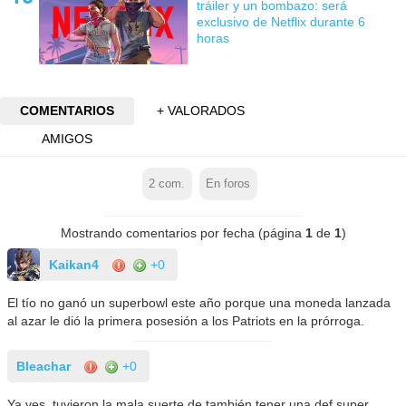
tráiler y un bombazo: será
exclusivo de Netflix durante 6
horas
COMENTARIOS
+ VALORADOS
AMIGOS
2
com.
En foros
Mostrando comentarios por fecha (página
1
de
1
)
Kaikan4
+0
El tío no ganó un superbowl este año porque una moneda lanzada
al azar le dió la primera posesión a los Patriots en la prórroga.
Bleachar
+0
Ya ves, tuvieron la mala suerte de también tener una def super