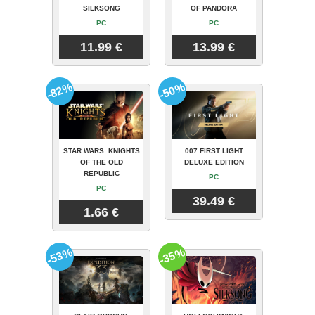
SILKSONG
OF PANDORA
PC
PC
11.99 €
13.99 €
-82%
-50%
STAR WARS: KNIGHTS
007 FIRST LIGHT
OF THE OLD
DELUXE EDITION
REPUBLIC
PC
PC
39.49 €
1.66 €
-53%
-35%