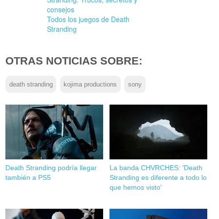
consejos
Todos los juegos de Death
Stranding
OTRAS NOTICIAS SOBRE:
death stranding
kojima productions
sony
Death Stranding podría llegar
La banda CHVRCHES: 'Death
también a PS5
Stranding es diferente a todo lo
que hemos visto'