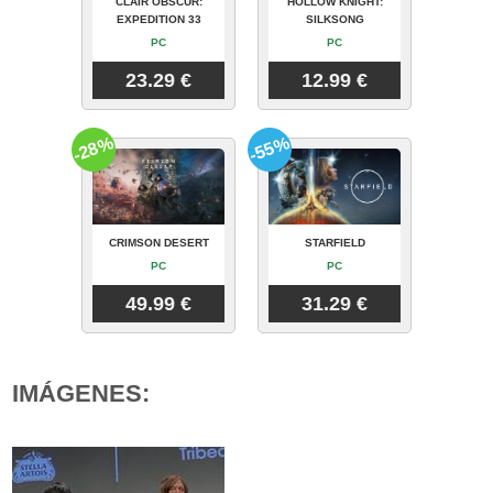
CLAIR OBSCUR:
HOLLOW KNIGHT:
EXPEDITION 33
SILKSONG
PC
PC
23.29 €
12.99 €
-28%
-55%
CRIMSON DESERT
STARFIELD
PC
PC
49.99 €
31.29 €
IMÁGENES: