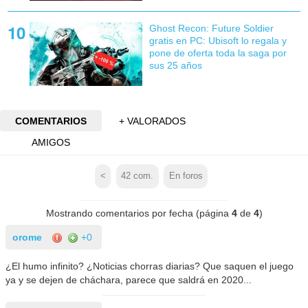
Ghost Recon: Future Soldier
gratis en PC: Ubisoft lo regala y
pone de oferta toda la saga por
sus 25 años
COMENTARIOS
+ VALORADOS
AMIGOS
<
42
com.
En foros
Mostrando comentarios por fecha (página
4
de
4
)
orome
+0
¿El humo infinito? ¿Noticias chorras diarias? Que saquen el juego
ya y se dejen de cháchara, parece que saldrá en 2020...