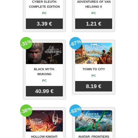
CYBER SLEUTH:
ADVENTURES OF VAN
COMPLETE EDITION
HELSING II
PC
PC
3.39 €
1.21 €
-31%
-67%
BLACK MYTH:
TOWN TO CITY
WUKONG
PC
PC
8.19 €
40.99 €
-38%
-53%
HOLLOW KNIGHT:
AVATAR: FRONTIERS