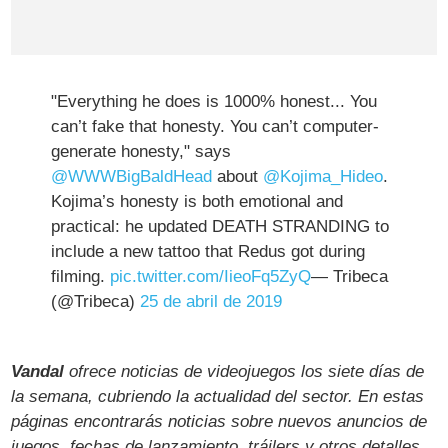
"Everything he does is 1000% honest... You
can’t fake that honesty. You can’t computer-
generate honesty," says
@WWWBigBaldHead
about
@Kojima_Hideo
.
Kojima’s honesty is both emotional and
practical: he updated DEATH STRANDING to
include a new tattoo that Redus got during
filming.
pic.twitter.com/IieoFq5ZyQ
— Tribeca
(@Tribeca)
25 de abril de 2019
Vandal
ofrece noticias de videojuegos los siete días de
la semana, cubriendo la actualidad del sector. En estas
páginas encontrarás noticias sobre nuevos anuncios de
juegos, fechas de lanzamiento, tráilers y otros detalles,