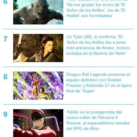
'No me gustan los orcos de 'El
Señor de los Anillos', los de 'El
Hobbit' son formidables'
Liv Tyler (49), lo confirma: 'El
Señor de los Anillos iba a tener
más presencia de Arwen, incluso
luchaba en el Abismo de Helm'
Dragon Ball Legends presenta el
equipo definitivo con Golden
Freezer y Androide 17 en el épico
final de 'Super'
Yukiko es la protagonista del
nuevo tráiler de Persona 4
Revival, el esperadísimo remake
del RPG de Atlus