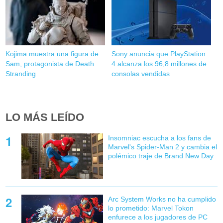
Kojima muestra una figura de
Sony anuncia que PlayStation
Sam, protagonista de Death
4 alcanza los 96,8 millones de
Stranding
consolas vendidas
LO MÁS LEÍDO
Insomniac escucha a los fans de
Marvel's Spider-Man 2 y cambia el
polémico traje de Brand New Day
Arc System Works no ha cumplido
lo prometido: Marvel Tokon
enfurece a los jugadores de PC