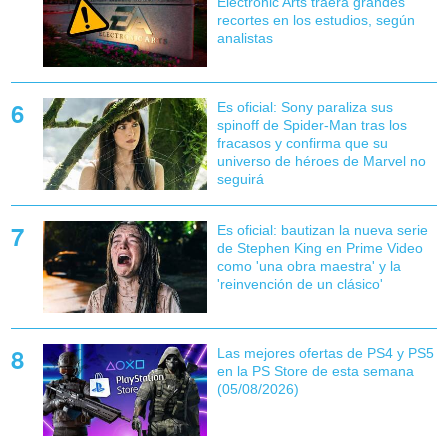
Electronic Arts traerá grandes
recortes en los estudios, según
analistas
Es oficial: Sony paraliza sus
spinoff de Spider-Man tras los
fracasos y confirma que su
universo de héroes de Marvel no
seguirá
Es oficial: bautizan la nueva serie
de Stephen King en Prime Video
como 'una obra maestra' y la
'reinvención de un clásico'
Las mejores ofertas de PS4 y PS5
en la PS Store de esta semana
(05/08/2026)