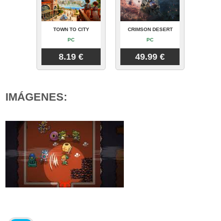
TOWN TO CITY
CRIMSON DESERT
PC
PC
8.19 €
49.99 €
IMÁGENES: