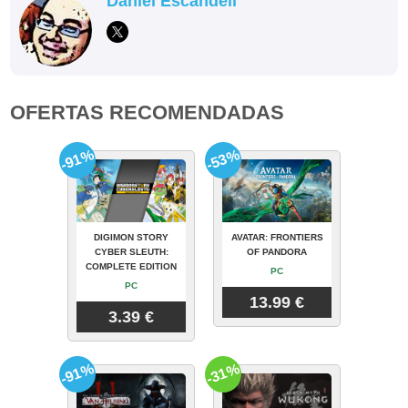
Daniel Escandell
OFERTAS RECOMENDADAS
-91%
-53%
DIGIMON STORY
AVATAR: FRONTIERS
CYBER SLEUTH:
OF PANDORA
COMPLETE EDITION
PC
PC
13.99 €
3.39 €
-91%
-31%