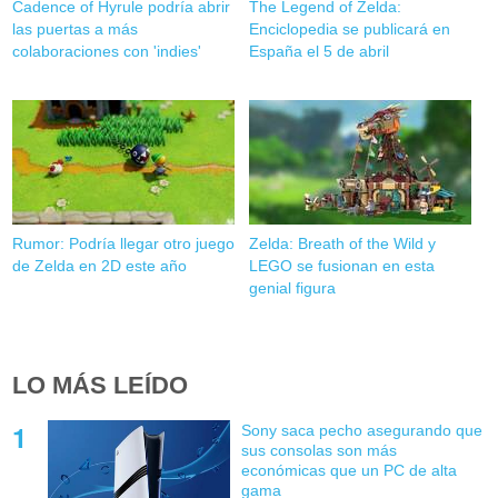
Cadence of Hyrule podría abrir
The Legend of Zelda:
las puertas a más
Enciclopedia se publicará en
colaboraciones con 'indies'
España el 5 de abril
Rumor: Podría llegar otro juego
Zelda: Breath of the Wild y
de Zelda en 2D este año
LEGO se fusionan en esta
genial figura
LO MÁS LEÍDO
Sony saca pecho asegurando que
sus consolas son más
económicas que un PC de alta
gama