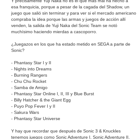
Y precisamente Yuji Naka no es el que más mal ha hecho a
esa franquicia, porque a pesar de la cagada del Shadow, un
juego que salió sin terminar y para ver si el mercado americano
compraba la idea porque las armas y juegos de acción allí
venden, la salida de Yuji Naka del Sonic Team se notó
muchísimo haciendo mierdas a cascoporro.
¿Juegazos en los que ha estado metido en SEGA a parte de
Sonic?
- Phantasy Star I y II
- Nights into Dreams
- Burning Rangers
- Chu Chu Rocket
- Samba de Amigo
- Phantasy Star Online I, II, III y Blue Burst
- Billy Hatcher & the Giant Egg
- Puyo Pop Fever I y II
- Sakura Wars
- Phantasy Star Universe
Y hay que recordar que después de Sonic 3 & Knuckles
tenemos juegos como Sonic Adventure I, Sonic Adventure II,