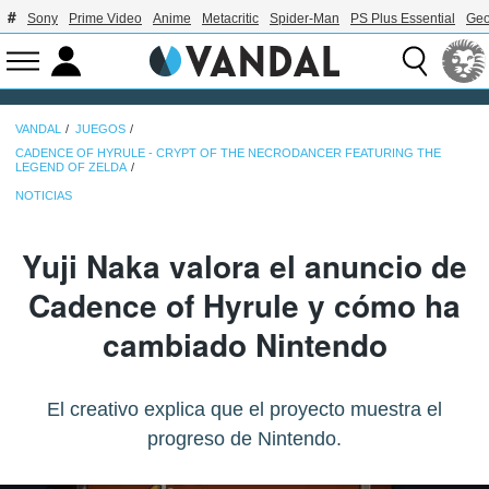
Sony
Prime Video
Anime
Metacritic
Spider-Man
PS Plus Essential
Geo
VANDAL
JUEGOS
CADENCE OF HYRULE - CRYPT OF THE NECRODANCER FEATURING THE
LEGEND OF ZELDA
NOTICIAS
Yuji Naka valora el anuncio de
Cadence of Hyrule y cómo ha
cambiado Nintendo
El creativo explica que el proyecto muestra el
progreso de Nintendo.