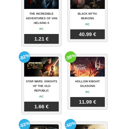
THE INCREDIBLE
BLACK MYTH:
ADVENTURES OF VAN
WUKONG
HELSING II
PC
PC
40.99 €
1.21 €
-82%
-38%
STAR WARS: KNIGHTS
HOLLOW KNIGHT:
OF THE OLD
SILKSONG
REPUBLIC
PC
PC
11.99 €
1.66 €
-53%
-50%