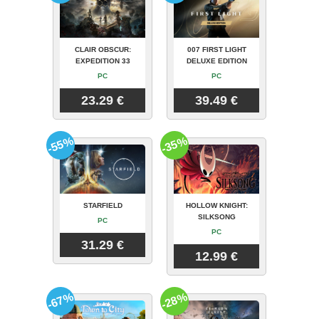
CLAIR OBSCUR:
007 FIRST LIGHT
EXPEDITION 33
DELUXE EDITION
PC
PC
23.29 €
39.49 €
-55%
-35%
STARFIELD
HOLLOW KNIGHT:
SILKSONG
PC
PC
31.29 €
12.99 €
-67%
-28%