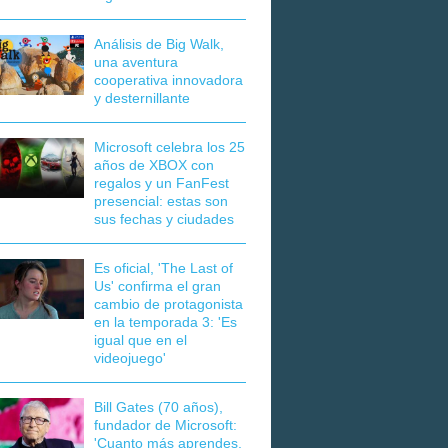
Análisis de Big Walk,
una aventura
cooperativa innovadora
y desternillante
Microsoft celebra los 25
años de XBOX con
regalos y un FanFest
presencial: estas son
sus fechas y ciudades
Es oficial, 'The Last of
Us' confirma el gran
cambio de protagonista
en la temporada 3: 'Es
igual que en el
videojuego'
Bill Gates (70 años),
fundador de Microsoft:
'Cuanto más aprendes,