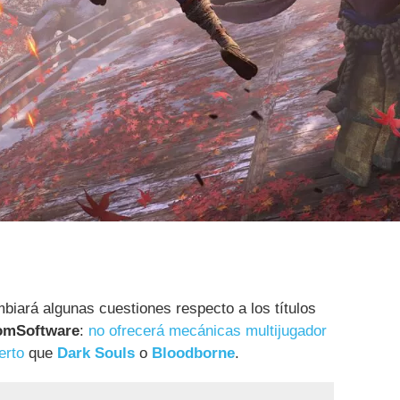
iará algunas cuestiones respecto a los títulos
omSoftware
:
no ofrecerá mecánicas multijugador
erto
que
Dark Souls
o
Bloodborne
.