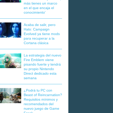
más tienes un marco
en el que encaja el
conocimiento'
Acaba de salir, pero
Halo: Campaign
Evolved ya tiene mods
para recuperar a la
Cortana clásica
La estrategia del nuevo
Fire Emblem viene
pisando fuerte y tendrá
su propio Nintendo
Direct dedicado esta
semana
¿Podrá tu PC con
Beast of Reincarnation?
Requisitos mínimos y
recomendados del
nuevo juego de Game