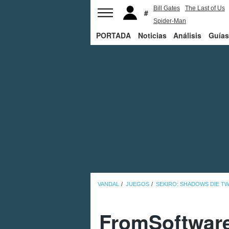
Bill Gates
The Last of Us
Spider-Man
PORTADA
Noticias
Análisis
Guías
VANDAL
JUEGOS
SEKIRO: SHADOWS DIE TW
FromSoftware 