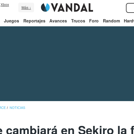
Xbox
Más ↓
Juegos
Reportajes
Avances
Trucos
Foro
Random
Hard
ICE
NOTICIAS
cambiará en Sekiro la 