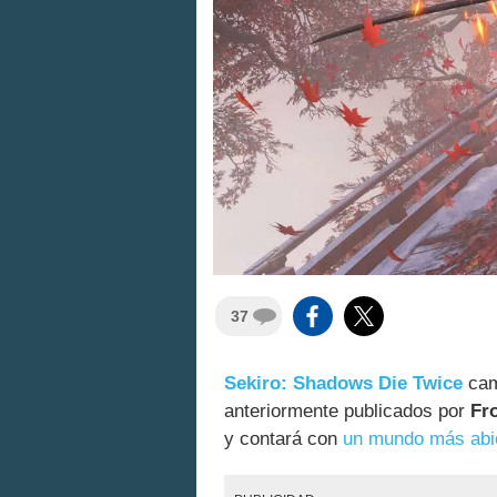
37
Sekiro: Shadows Die Twice
camb
anteriormente publicados por
Fr
y contará con
un mundo más abi