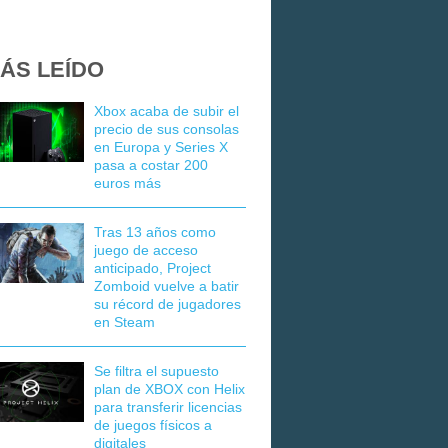
ÁS LEÍDO
Xbox acaba de subir el
precio de sus consolas
en Europa y Series X
pasa a costar 200
euros más
Tras 13 años como
juego de acceso
anticipado, Project
Zomboid vuelve a batir
su récord de jugadores
en Steam
Se filtra el supuesto
plan de XBOX con Helix
para transferir licencias
de juegos físicos a
digitales