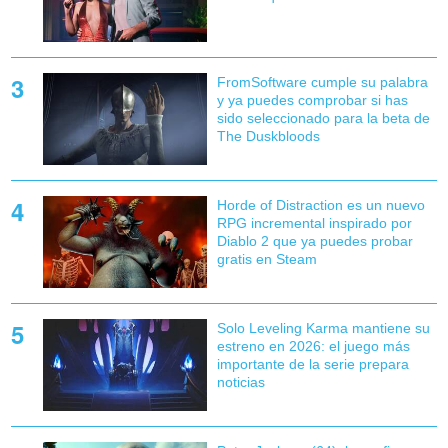
FromSoftware cumple su palabra
y ya puedes comprobar si has
sido seleccionado para la beta de
The Duskbloods
Horde of Distraction es un nuevo
RPG incremental inspirado por
Diablo 2 que ya puedes probar
gratis en Steam
Solo Leveling Karma mantiene su
estreno en 2026: el juego más
importante de la serie prepara
noticias