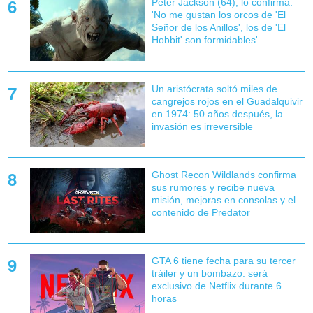
Peter Jackson (64), lo confirma:
'No me gustan los orcos de 'El
Señor de los Anillos', los de 'El
Hobbit' son formidables'
Un aristócrata soltó miles de
cangrejos rojos en el Guadalquivir
en 1974: 50 años después, la
invasión es irreversible
Ghost Recon Wildlands confirma
sus rumores y recibe nueva
misión, mejoras en consolas y el
contenido de Predator
GTA 6 tiene fecha para su tercer
tráiler y un bombazo: será
exclusivo de Netflix durante 6
horas