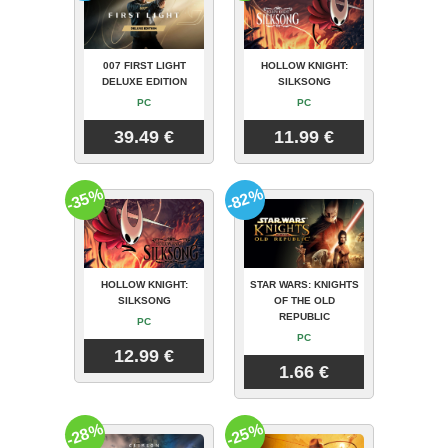
007 FIRST LIGHT
HOLLOW KNIGHT:
DELUXE EDITION
SILKSONG
PC
PC
39.49 €
11.99 €
-35%
-82%
HOLLOW KNIGHT:
STAR WARS: KNIGHTS
SILKSONG
OF THE OLD
REPUBLIC
PC
PC
12.99 €
1.66 €
-28%
-25%