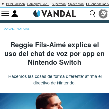
Peter Jackson
Gameplay GTA 6
Superman
Spider-Man
El Señor de los A
VANDAL
NOTICIAS
Reggie Fils-Aimé explica el
uso del chat de voz por app en
Nintendo Switch
'Hacemos las cosas de forma diferente' afirma el
directivo de Nintendo.