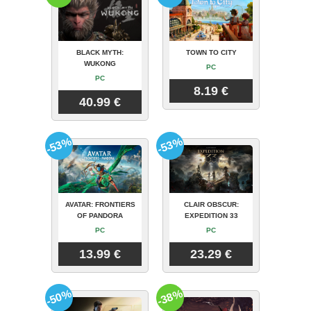
BLACK MYTH:
TOWN TO CITY
WUKONG
PC
PC
8.19 €
40.99 €
-53%
-53%
AVATAR: FRONTIERS
CLAIR OBSCUR:
OF PANDORA
EXPEDITION 33
PC
PC
13.99 €
23.29 €
-50%
-38%