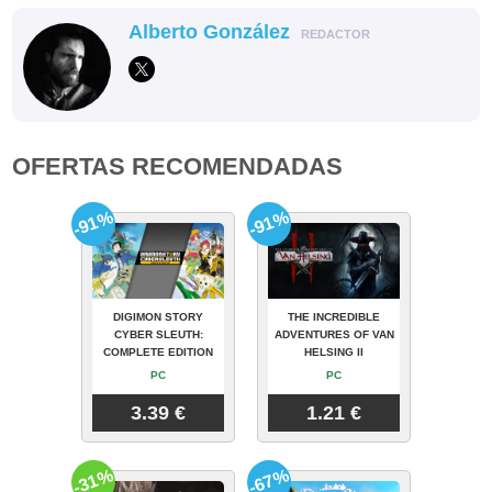
Alberto González
REDACTOR
OFERTAS RECOMENDADAS
-91%
-91%
DIGIMON STORY
THE INCREDIBLE
CYBER SLEUTH:
ADVENTURES OF VAN
COMPLETE EDITION
HELSING II
PC
PC
3.39 €
1.21 €
-31%
-67%