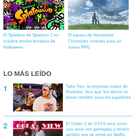
El Splatfest de Splatoon 2 en
El equipo de Xenoblade
octubre tendrá temática de
Chronicles contrata para un
Halloween
nuevo RPG
LO MÁS LEÍDO
Take-Two, la empresa matriz de
Rockstar, dice que 'los discos no
tienen sentido' para los jugadores
El Tráiler 3 de GTA 6 será como
una serie con gameplay y tendrá
sentido que se emita en Netflix