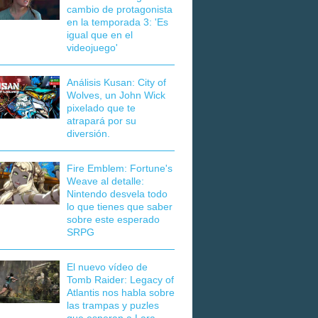
cambio de protagonista
en la temporada 3: 'Es
igual que en el
videojuego'
Análisis Kusan: City of
Wolves, un John Wick
pixelado que te
atrapará por su
diversión.
Fire Emblem: Fortune's
Weave al detalle:
Nintendo desvela todo
lo que tienes que saber
sobre este esperado
SRPG
El nuevo vídeo de
Tomb Raider: Legacy of
Atlantis nos habla sobre
las trampas y puzles