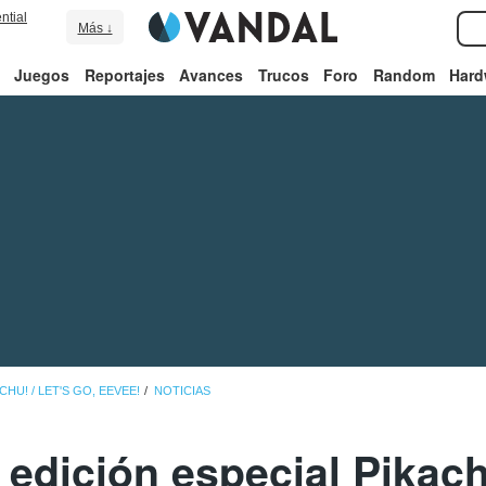
ntial
Más ↓
Juegos
Reportajes
Avances
Trucos
Foro
Random
Hard
HU! / LET'S GO, EEVEE!
NOTICIAS
 edición especial Pikac