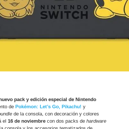
nuevo pack y edición especial de Nintendo
ento de
Pokémon: Let’s Go, Pikachu!
y
bundle
de la consola, con decoración y colores
á el
16 de noviembre
con dos packs de
hardware
n la consola y los accesorios tematizados de