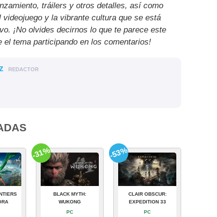
nzamiento, tráilers y otros detalles, así como
l videojuego y la vibrante cultura que se está
ivo. ¡No olvides decirnos lo que te parece este
e el tema participando en los comentarios!
z
REDACTOR
ADAS
-31%
-53%
NTIERS
BLACK MYTH:
CLAIR OBSCUR:
ORA
WUKONG
EXPEDITION 33
PC
PC