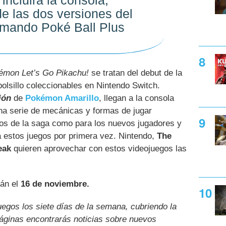
incluirá la consola,
de las dos versiones del
 mando Poké Ball Plus
émon Let’s Go Pikachu!
se tratan del debut de la
olsillo coleccionables en Nintendo Switch.
ión
de
Pokémon Amarillo
, llegan a la consola
una serie de mecánicas y formas de jugar
nos de la saga como para los nuevos jugadores y
 estos juegos por primera vez. Nintendo,
The
eak
quieren aprovechar con estos videojuegos las
rán el
16 de noviembre.
uegos los siete días de la semana, cubriendo la
páginas encontrarás noticias sobre nuevos