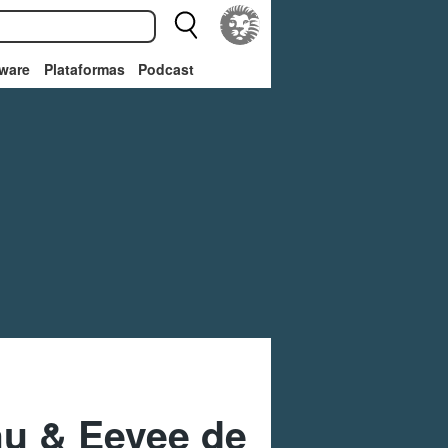
ware
Plataformas
Podcast
hu & Eevee de