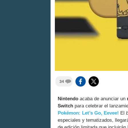
34
Nintendo
acaba de anunciar un
Switch
para celebrar el lanzami
Pokémon: Let’s Go, Eevee!
El
especiales y tematizados, llegar
de edición limitada que incluirá