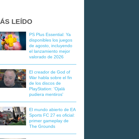
ÁS LEÍDO
PS Plus Essential: Ya
disponibles los juegos
de agosto, incluyendo
el lanzamiento mejor
valorado de 2026
El creador de God of
War habla sobre el fin
de los discos de
PlayStation: 'Ojalá
pudiera mentiros'
El mundo abierto de EA
Sports FC 27 es oficial:
primer gameplay de
The Grounds