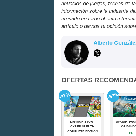
anuncios de juegos, fechas de la
información sobre la industria de
creando en torno al ocio interact
artículo o darnos tu opinión sobr
Alberto Gonzále
OFERTAS RECOMEND
-91%
-53%
DIGIMON STORY
AVATAR: FRO
CYBER SLEUTH:
OF PAND
COMPLETE EDITION
PC