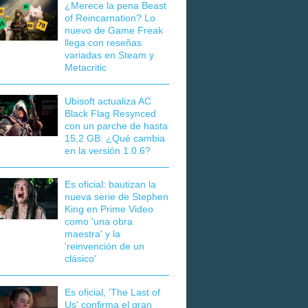
¿Merece la pena Beast
of Reincarnation? Lo
nuevo de Game Freak
llega con reseñas
variadas en Steam y
Metacritic
Ubisoft actualiza AC
Black Flag Resynced
con un parche de hasta
15,2 GB: ¿Qué cambia
en la versión 1.0.6?
Es oficial: bautizan la
nueva serie de Stephen
King en Prime Video
como 'una obra
maestra' y la
'reinvención de un
clásico'
Es oficial, 'The Last of
Us' confirma el gran