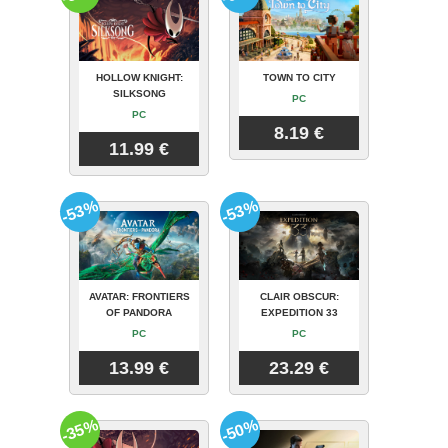
HOLLOW KNIGHT:
TOWN TO CITY
SILKSONG
PC
PC
8.19 €
11.99 €
-53%
-53%
AVATAR: FRONTIERS
CLAIR OBSCUR:
OF PANDORA
EXPEDITION 33
PC
PC
13.99 €
23.29 €
-35%
-50%