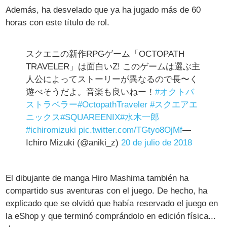
Además, ha desvelado que ya ha jugado más de 60
horas con este título de rol.
スクエニの新作RPGゲーム「OCTOPATH
TRAVELER」は面白いZ! このゲームは選ぶ主
人公によってストーリーが異なるので長〜く
遊べそうだよ。音楽も良いねー！
#オクトバ
ストラベラー
#OctopathTraveler
#スクエアエ
ニックス
#SQUAREENIX
#水木一郎
#ichiromizuki
pic.twitter.com/TGtyo8OjMf
—
Ichiro Mizuki (@aniki_z)
20 de julio de 2018
El dibujante de manga Hiro Mashima también ha
compartido sus aventuras con el juego. De hecho, ha
explicado que se olvidó que había reservado el juego en
la eShop y que terminó comprándolo en edición física...