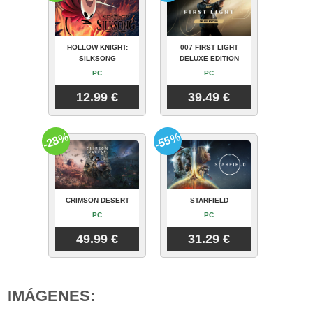
HOLLOW KNIGHT:
007 FIRST LIGHT
SILKSONG
DELUXE EDITION
PC
PC
12.99 €
39.49 €
-28%
-55%
CRIMSON DESERT
STARFIELD
PC
PC
49.99 €
31.29 €
IMÁGENES: