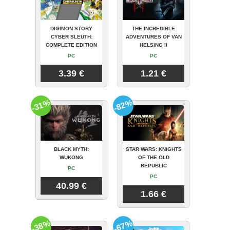
DIGIMON STORY
THE INCREDIBLE
CYBER SLEUTH:
ADVENTURES OF VAN
COMPLETE EDITION
HELSING II
PC
PC
3.39 €
1.21 €
-31%
-82%
BLACK MYTH:
STAR WARS: KNIGHTS
WUKONG
OF THE OLD
REPUBLIC
PC
PC
40.99 €
1.66 €
-38%
-67%