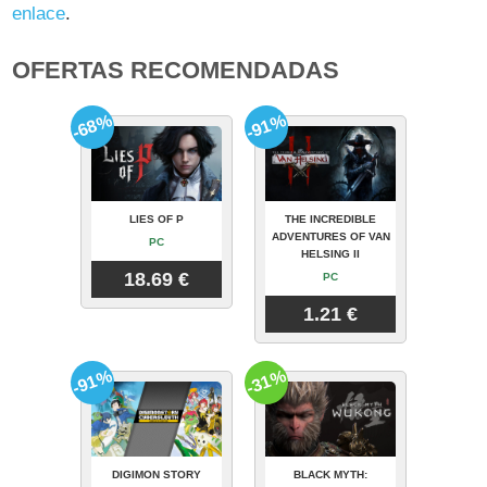
enlace
.
OFERTAS RECOMENDADAS
-68%
-91%
LIES OF P
THE INCREDIBLE
ADVENTURES OF VAN
PC
HELSING II
18.69 €
PC
1.21 €
-91%
-31%
DIGIMON STORY
BLACK MYTH: