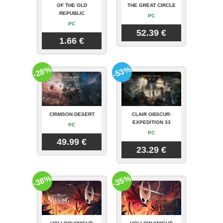
OF THE OLD
THE GREAT CIRCLE
REPUBLIC
PC
PC
52.39 €
1.66 €
-28%
-53%
CRIMSON DESERT
CLAIR OBSCUR:
EXPEDITION 33
PC
PC
49.99 €
23.29 €
-38%
-35%