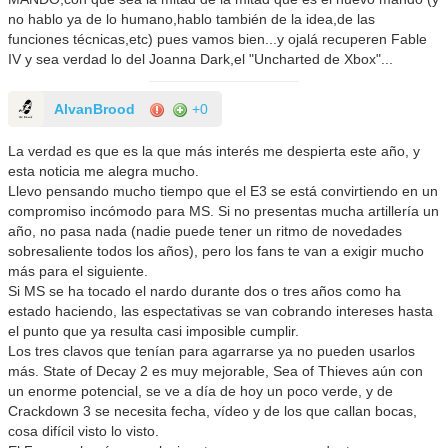
no hablo ya de lo humano,hablo también de la idea,de las
funciones técnicas,etc) pues vamos bien...y ojalá recuperen Fable
IV y sea verdad lo del Joanna Dark,el "Uncharted de Xbox"...
AlvanBrood
+0
La verdad es que es la que más interés me despierta este año, y
esta noticia me alegra mucho.
Llevo pensando mucho tiempo que el E3 se está convirtiendo en un
compromiso incómodo para MS. Si no presentas mucha artillería un
año, no pasa nada (nadie puede tener un ritmo de novedades
sobresaliente todos los años), pero los fans te van a exigir mucho
más para el siguiente.
Si MS se ha tocado el nardo durante dos o tres años como ha
estado haciendo, las espectativas se van cobrando intereses hasta
el punto que ya resulta casi imposible cumplir.
Los tres clavos que tenían para agarrarse ya no pueden usarlos
más. State of Decay 2 es muy mejorable, Sea of Thieves aún con
un enorme potencial, se ve a día de hoy un poco verde, y de
Crackdown 3 se necesita fecha, vídeo y de los que callan bocas,
cosa difícil visto lo visto.