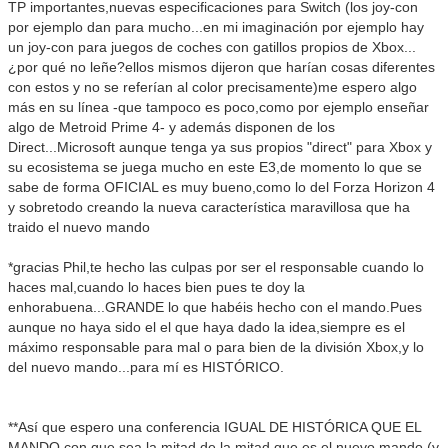
TP importantes,nuevas especificaciones para Switch (los joy-con
por ejemplo dan para mucho...en mi imaginación por ejemplo hay
un joy-con para juegos de coches con gatillos propios de Xbox...
¿por qué no leñe?ellos mismos dijeron que harían cosas diferentes
con estos y no se referían al color precisamente)me espero algo
más en su línea -que tampoco es poco,como por ejemplo enseñar
algo de Metroid Prime 4- y además disponen de los
Direct...Microsoft aunque tenga ya sus propios "direct" para Xbox y
su ecosistema se juega mucho en este E3,de momento lo que se
sabe de forma OFICIAL es muy bueno,como lo del Forza Horizon 4
y sobretodo creando la nueva característica maravillosa que ha
traido el nuevo mando
*gracias Phil,te hecho las culpas por ser el responsable cuando lo
haces mal,cuando lo haces bien pues te doy la
enhorabuena...GRANDE lo que habéis hecho con el mando.Pues
aunque no haya sido el el que haya dado la idea,siempre es el
máximo responsable para mal o para bien de la división Xbox,y lo
del nuevo mando...para mí es HISTÓRICO.
**Así que espero una conferencia IGUAL DE HISTÓRICA QUE EL
MANDO,con que sea la mitad de la mitad que es el nuevo mando (y