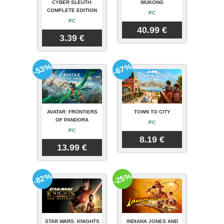
CYBER SLEUTH:
WUKONG
COMPLETE EDITION
PC
PC
40.99 €
3.39 €
-53%
-67%
AVATAR: FRONTIERS
TOWN TO CITY
OF PANDORA
PC
PC
8.19 €
13.99 €
-82%
-25%
STAR WARS: KNIGHTS
INDIANA JONES AND