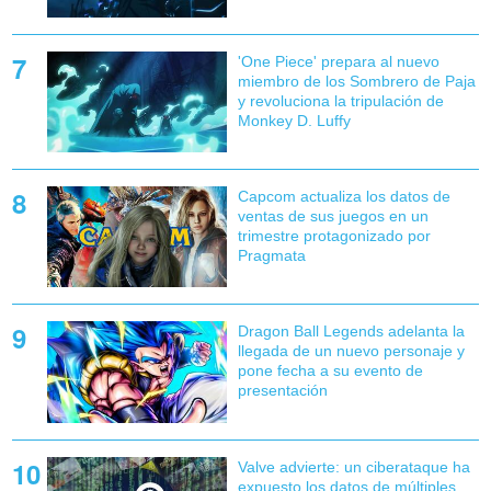
'One Piece' prepara al nuevo
miembro de los Sombrero de Paja
y revoluciona la tripulación de
Monkey D. Luffy
Capcom actualiza los datos de
ventas de sus juegos en un
trimestre protagonizado por
Pragmata
Dragon Ball Legends adelanta la
llegada de un nuevo personaje y
pone fecha a su evento de
presentación
Valve advierte: un ciberataque ha
expuesto los datos de múltiples