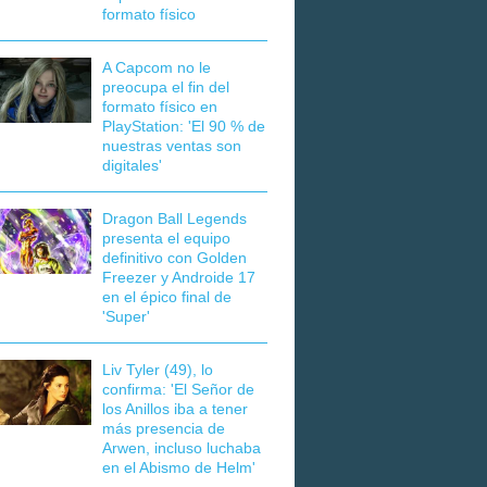
formato físico
A Capcom no le
preocupa el fin del
formato físico en
PlayStation: 'El 90 % de
nuestras ventas son
digitales'
Dragon Ball Legends
presenta el equipo
definitivo con Golden
Freezer y Androide 17
en el épico final de
'Super'
Liv Tyler (49), lo
confirma: 'El Señor de
los Anillos iba a tener
más presencia de
Arwen, incluso luchaba
en el Abismo de Helm'