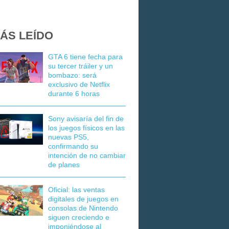
ÁS LEÍDO
GTA 6 tiene fecha para
su tercer tráiler y un
bombazo: será
exclusivo de Netflix
durante 6 horas
Sony avisaría del fin de
los juegos físicos en las
nuevas PS5,
confirmando su
intención de no cambiar
de planes
Oficial: las ventas
digitales de juegos en
consolas de Nintendo
siguen creciendo e
imponiéndose al