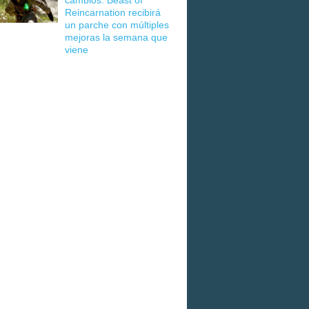
cambios: Beast of
Reincarnation recibirá
un parche con múltiples
mejoras la semana que
viene