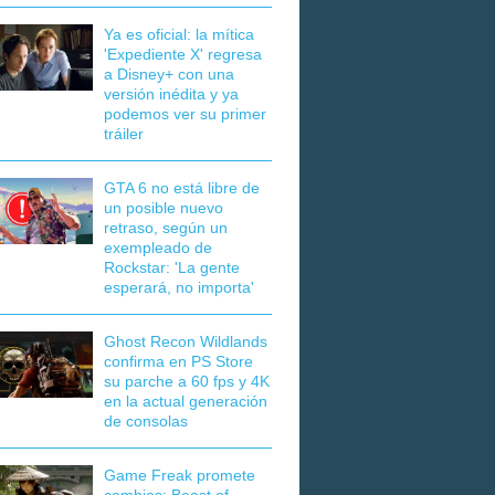
Ya es oficial: la mítica
'Expediente X' regresa
a Disney+ con una
versión inédita y ya
podemos ver su primer
tráiler
GTA 6 no está libre de
un posible nuevo
retraso, según un
exempleado de
Rockstar: 'La gente
esperará, no importa'
Ghost Recon Wildlands
confirma en PS Store
su parche a 60 fps y 4K
en la actual generación
de consolas
Game Freak promete