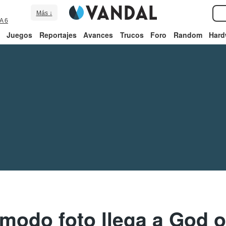
Más ↓
A 6
Juegos
Reportajes
Avances
Trucos
Foro
Random
Hard
 modo foto llega a God 