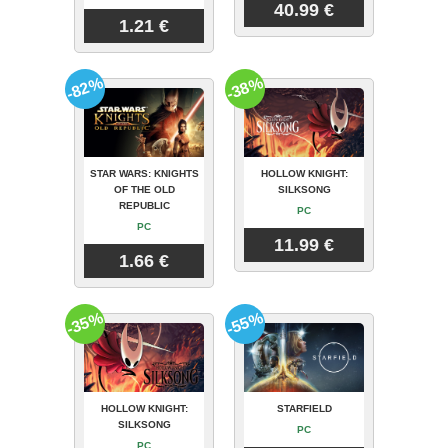
40.99 €
1.21 €
-82%
-38%
STAR WARS: KNIGHTS
HOLLOW KNIGHT:
OF THE OLD
SILKSONG
REPUBLIC
PC
PC
11.99 €
1.66 €
-35%
-55%
HOLLOW KNIGHT:
STARFIELD
SILKSONG
PC
PC