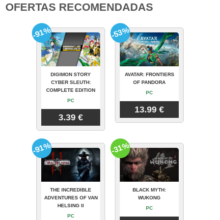
OFERTAS RECOMENDADAS
-91%
-53%
DIGIMON STORY
AVATAR: FRONTIERS
CYBER SLEUTH:
OF PANDORA
COMPLETE EDITION
PC
PC
13.99 €
3.39 €
-91%
-31%
THE INCREDIBLE
BLACK MYTH:
ADVENTURES OF VAN
WUKONG
HELSING II
PC
PC