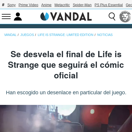
Sony
Prime Video
Anime
Metacritic
Spider-Man
PS Plus Essential
Geo
VANDAL
JUEGOS
LIFE IS STRANGE: LIMITED EDITION
NOTICIAS
Se desvela el final de Life is
Strange que seguirá el cómic
oficial
Han escogido un desenlace en particular del juego.