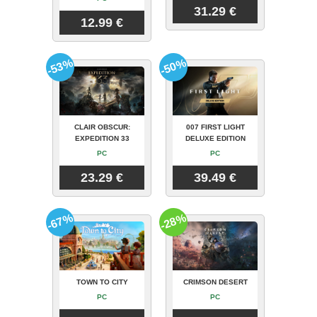
31.29 €
12.99 €
-53%
-50%
CLAIR OBSCUR:
007 FIRST LIGHT
EXPEDITION 33
DELUXE EDITION
PC
PC
23.29 €
39.49 €
-67%
-28%
TOWN TO CITY
CRIMSON DESERT
PC
PC