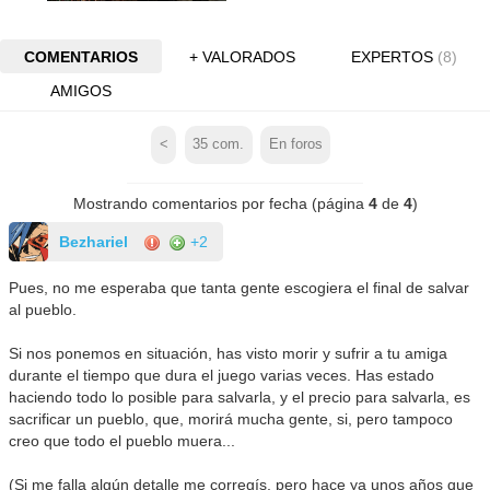
COMENTARIOS
+ VALORADOS
EXPERTOS
(8)
AMIGOS
<
35
com.
En foros
Mostrando comentarios por fecha (página
4
de
4
)
Bezhariel
+2
Pues, no me esperaba que tanta gente escogiera el final de salvar
al pueblo.
Si nos ponemos en situación, has visto morir y sufrir a tu amiga
durante el tiempo que dura el juego varias veces. Has estado
haciendo todo lo posible para salvarla, y el precio para salvarla, es
sacrificar un pueblo, que, morirá mucha gente, si, pero tampoco
creo que todo el pueblo muera...
(Si me falla algún detalle me corregís, pero hace ya unos años que