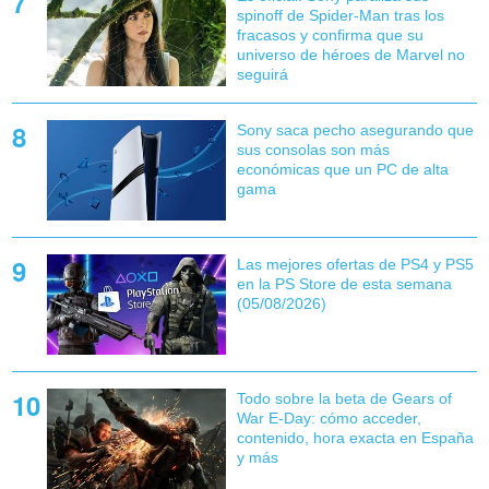
spinoff de Spider-Man tras los
fracasos y confirma que su
universo de héroes de Marvel no
seguirá
Sony saca pecho asegurando que
sus consolas son más
económicas que un PC de alta
gama
Las mejores ofertas de PS4 y PS5
en la PS Store de esta semana
(05/08/2026)
Todo sobre la beta de Gears of
War E-Day: cómo acceder,
contenido, hora exacta en España
y más