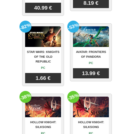
8.19 €
40.99 €
-82%
-53%
STAR WARS: KNIGHTS
AVATAR: FRONTIERS
OF THE OLD
OF PANDORA
REPUBLIC
PC
PC
13.99 €
1.66 €
-38%
-35%
HOLLOW KNIGHT:
HOLLOW KNIGHT:
SILKSONG
SILKSONG
PC
PC