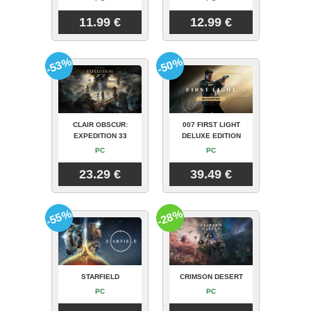
11.99 €
12.99 €
-53%
-50%
CLAIR OBSCUR:
007 FIRST LIGHT
EXPEDITION 33
DELUXE EDITION
PC
PC
23.29 €
39.49 €
-55%
-28%
STARFIELD
CRIMSON DESERT
PC
PC