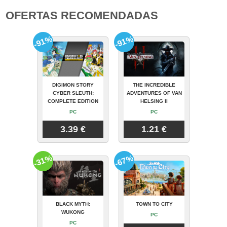
OFERTAS RECOMENDADAS
-91%
-91%
DIGIMON STORY
THE INCREDIBLE
CYBER SLEUTH:
ADVENTURES OF VAN
COMPLETE EDITION
HELSING II
PC
PC
3.39 €
1.21 €
-31%
-67%
BLACK MYTH:
TOWN TO CITY
WUKONG
PC
PC