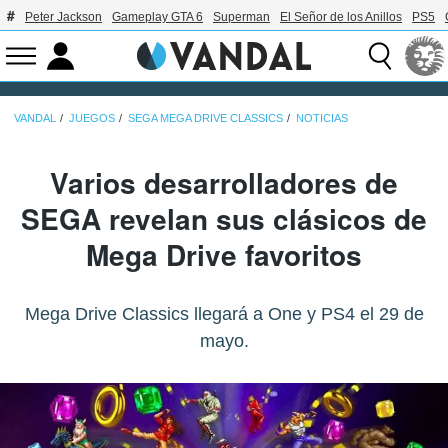
Peter Jackson
Gameplay GTA 6
Superman
El Señor de los Anillos
PS5
VANDAL
JUEGOS
SEGA MEGA DRIVE CLASSICS
NOTICIAS
Varios desarrolladores de
SEGA revelan sus clásicos de
Mega Drive favoritos
Mega Drive Classics llegará a One y PS4 el 29 de
mayo.