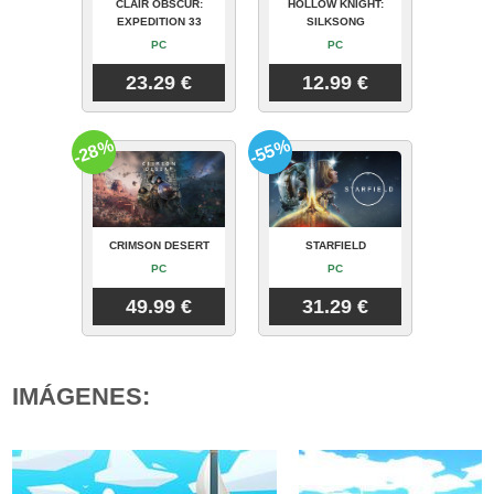
CLAIR OBSCUR:
HOLLOW KNIGHT:
EXPEDITION 33
SILKSONG
PC
PC
23.29 €
12.99 €
-28%
-55%
CRIMSON DESERT
STARFIELD
PC
PC
49.99 €
31.29 €
IMÁGENES: