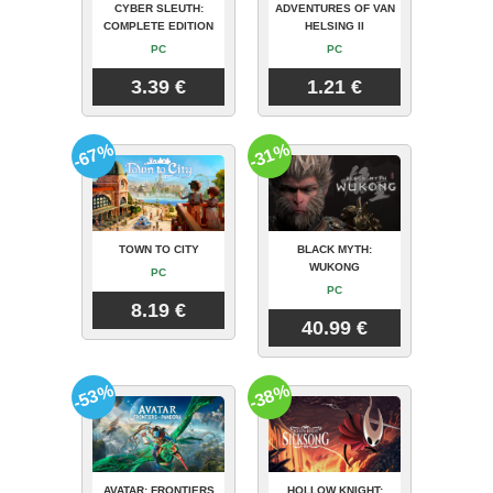
CYBER SLEUTH:
ADVENTURES OF VAN
COMPLETE EDITION
HELSING II
PC
PC
3.39 €
1.21 €
-67%
-31%
TOWN TO CITY
BLACK MYTH:
WUKONG
PC
PC
8.19 €
40.99 €
-53%
-38%
AVATAR: FRONTIERS
HOLLOW KNIGHT: