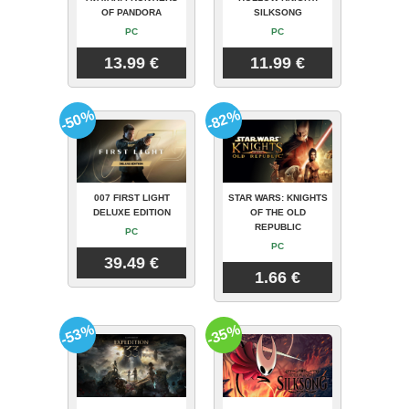
OF PANDORA
SILKSONG
PC
PC
13.99 €
11.99 €
-50%
-82%
007 FIRST LIGHT
STAR WARS: KNIGHTS
DELUXE EDITION
OF THE OLD
REPUBLIC
PC
PC
39.49 €
1.66 €
-53%
-35%