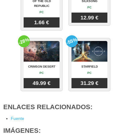
OF THE OLD
SILKSONG
REPUBLIC
PC
PC
12.99 €
1.66 €
-28%
-55%
CRIMSON DESERT
STARFIELD
PC
PC
49.99 €
31.29 €
ENLACES RELACIONADOS:
Fuente
IMÁGENES: