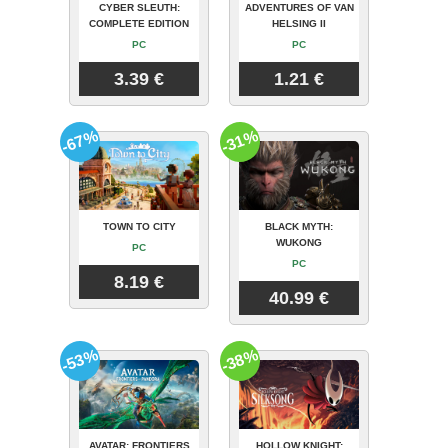
CYBER SLEUTH:
ADVENTURES OF VAN
COMPLETE EDITION
HELSING II
PC
PC
3.39 €
1.21 €
-67%
-31%
TOWN TO CITY
BLACK MYTH:
WUKONG
PC
PC
8.19 €
40.99 €
-53%
-38%
AVATAR: FRONTIERS
HOLLOW KNIGHT: