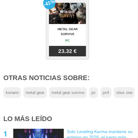
-41%
METAL GEAR
SURVIVE
PC
23.32 €
OTRAS NOTICIAS SOBRE:
konami
metal gear
metal gear survive
pc
ps4
xbox one
LO MÁS LEÍDO
Solo Leveling Karma mantiene su
estreno en 2026: el juego más