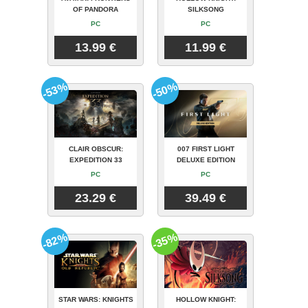
OF PANDORA
SILKSONG
PC
PC
13.99 €
11.99 €
-53%
-50%
CLAIR OBSCUR:
007 FIRST LIGHT
EXPEDITION 33
DELUXE EDITION
PC
PC
23.29 €
39.49 €
-82%
-35%
STAR WARS: KNIGHTS
HOLLOW KNIGHT: