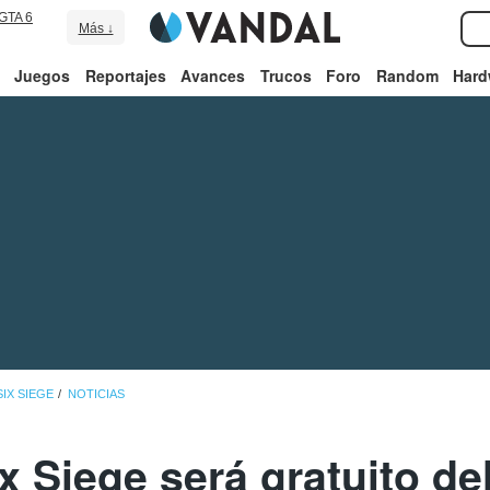
GTA 6
Más ↓
Juegos
Reportajes
Avances
Trucos
Foro
Random
Hard
IX SIEGE
NOTICIAS
 Siege será gratuito del