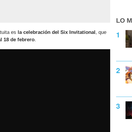
LO M
tuita es
la celebración del Six Invitational
, que
al 18 de febrero
.