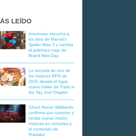
ÁS LEÍDO
Insomniac escucha a
los fans de Marvel's
Spider-Man 2 y cambia
el polémico traje de
Brand New Day
La secuela de uno de
los mejores RPG de
2025 desata el hype:
nuevo tráiler de Trails in
the Sky 2nd Chapter
Ghost Recon Wildlands
confirma sus rumores y
recibe nueva misión,
mejoras en consolas y
el contenido de
Predator