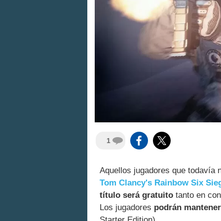
1
Aquellos jugadores que todavía
Tom Clancy's Rainbow Six Sie
título será gratuito
tanto en con
Los jugadores
podrán mantener
Starter Edition).