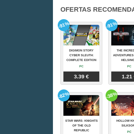
OFERTAS RECOMEND
-91%
-91%
DIGIMON STORY
THE INCRE
CYBER SLEUTH:
ADVENTURES
COMPLETE EDITION
HELSING
PC
PC
3.39 €
1.21
-82%
-38%
STAR WARS: KNIGHTS
HOLLOW KN
OF THE OLD
SILKSO
REPUBLIC
PC