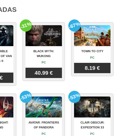
ADAS
-31%
-67%
DIBLE
BLACK MYTH:
TOWN TO CITY
 OF VAN
WUKONG
PC
 II
PC
8.19 €
40.99 €
 €
-53%
-53%
IGHT:
AVATAR: FRONTIERS
CLAIR OBSCUR:
NG
OF PANDORA
EXPEDITION 33
PC
PC