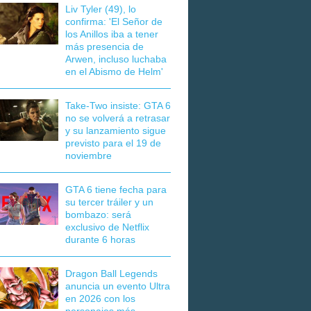
Liv Tyler (49), lo
confirma: 'El Señor de
los Anillos iba a tener
más presencia de
Arwen, incluso luchaba
en el Abismo de Helm'
Take-Two insiste: GTA 6
no se volverá a retrasar
y su lanzamiento sigue
previsto para el 19 de
noviembre
GTA 6 tiene fecha para
su tercer tráiler y un
bombazo: será
exclusivo de Netflix
durante 6 horas
Dragon Ball Legends
anuncia un evento Ultra
en 2026 con los