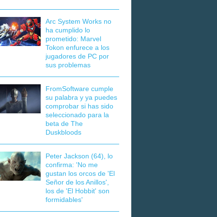
Arc System Works no
ha cumplido lo
prometido: Marvel
Tokon enfurece a los
jugadores de PC por
sus problemas
FromSoftware cumple
su palabra y ya puedes
comprobar si has sido
seleccionado para la
beta de The
Duskbloods
Peter Jackson (64), lo
confirma: 'No me
gustan los orcos de 'El
Señor de los Anillos',
los de 'El Hobbit' son
formidables'