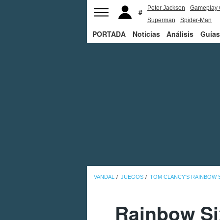
Peter Jackson
Gameplay 
Superman
Spider-Man
PORTADA
Noticias
Análisis
Guías
VANDAL
JUEGOS
TOM CLANCY'S RAINBOW S
Rainbow Six