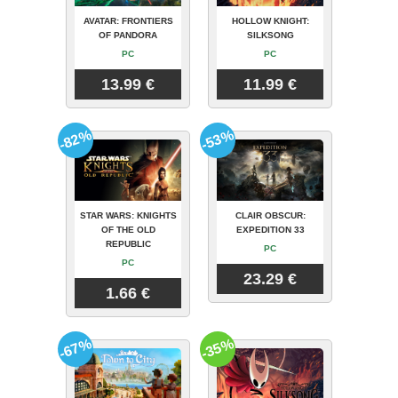
AVATAR: FRONTIERS
HOLLOW KNIGHT:
OF PANDORA
SILKSONG
PC
PC
13.99 €
11.99 €
-82%
-53%
STAR WARS: KNIGHTS
CLAIR OBSCUR:
OF THE OLD
EXPEDITION 33
REPUBLIC
PC
PC
23.29 €
1.66 €
-67%
-35%