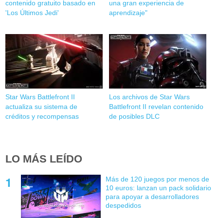
contenido gratuito basado en
una gran experiencia de
'Los Últimos Jedi'
aprendizaje"
Star Wars Battlefront II
Los archivos de Star Wars
actualiza su sistema de
Battlefront II revelan contenido
créditos y recompensas
de posibles DLC
LO MÁS LEÍDO
Más de 120 juegos por menos de
10 euros: lanzan un pack solidario
para apoyar a desarrolladores
despedidos