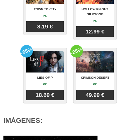
TOWN TO CITY
HOLLOW KNIGHT:
SILKSONG
PC
PC
8.19 €
12.99 €
-68%
-28%
LIES OF P
CRIMSON DESERT
PC
PC
18.69 €
49.99 €
IMÁGENES: