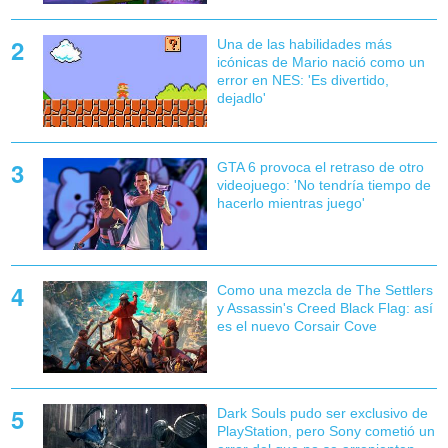
Una de las habilidades más
icónicas de Mario nació como un
error en NES: 'Es divertido,
dejadlo'
GTA 6 provoca el retraso de otro
videojuego: 'No tendría tiempo de
hacerlo mientras juego'
Como una mezcla de The Settlers
y Assassin's Creed Black Flag: así
es el nuevo Corsair Cove
Dark Souls pudo ser exclusivo de
PlayStation, pero Sony cometió un