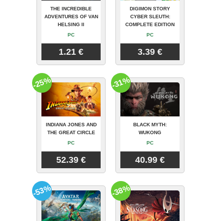
THE INCREDIBLE
DIGIMON STORY
ADVENTURES OF VAN
CYBER SLEUTH:
HELSING II
COMPLETE EDITION
PC
PC
1.21 €
3.39 €
-25%
-31%
INDIANA JONES AND
BLACK MYTH:
THE GREAT CIRCLE
WUKONG
PC
PC
52.39 €
40.99 €
-53%
-38%