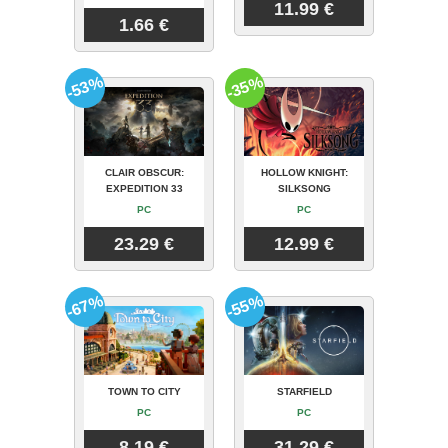
11.99 €
1.66 €
-53%
-35%
CLAIR OBSCUR:
HOLLOW KNIGHT:
EXPEDITION 33
SILKSONG
PC
PC
23.29 €
12.99 €
-67%
-55%
TOWN TO CITY
STARFIELD
PC
PC
8.19 €
31.29 €