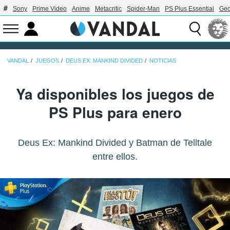
Sony
Prime Video
Anime
Metacritic
Spider-Man
PS Plus Essential
Geo
VANDAL
JUEGOS
DEUS EX: MANKIND DIVIDED
NOTICIAS
Ya disponibles los juegos de
PS Plus para enero
Deus Ex: Mankind Divided y Batman de Telltale
entre ellos.