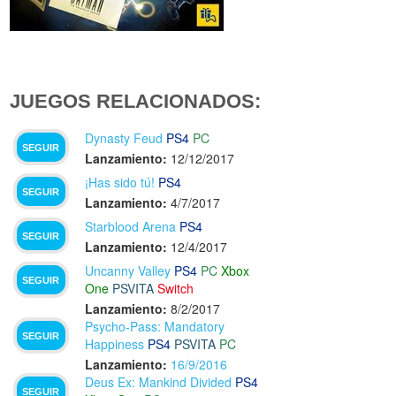
JUEGOS RELACIONADOS:
Dynasty Feud
PS4
PC
SEGUIR
Lanzamiento:
12/12/2017
¡Has sido tú!
PS4
SEGUIR
Lanzamiento:
4/7/2017
Starblood Arena
PS4
SEGUIR
Lanzamiento:
12/4/2017
Uncanny Valley
PS4
PC
Xbox
SEGUIR
One
PSVITA
Switch
Lanzamiento:
8/2/2017
Psycho-Pass: Mandatory
SEGUIR
Happiness
PS4
PSVITA
PC
Lanzamiento:
16/9/2016
Deus Ex: Mankind Divided
PS4
SEGUIR