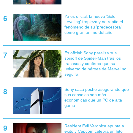
Ya es oficial: la nueva 'Solo
Leveling' tropieza y no repite el
fenómeno de su 'predecesora'
como gran anime del año
Es oficial: Sony paraliza sus
spinoff de Spider-Man tras los
fracasos y confirma que su
universo de héroes de Marvel no
seguirá
Sony saca pecho asegurando que
sus consolas son más
económicas que un PC de alta
gama
Resident Evil Veronica apunta a
éxito y Capcom celebra un hito