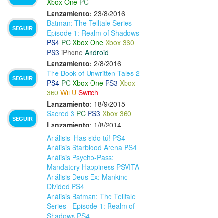
Xbox One
PC
Lanzamiento:
23/8/2016
Batman: The Telltale Series -
SEGUIR
Episode 1: Realm of Shadows
PS4
PC
Xbox One
Xbox 360
PS3
iPhone
Android
Lanzamiento:
2/8/2016
The Book of Unwritten Tales 2
SEGUIR
PS4
PC
Xbox One
PS3
Xbox
360
Wii U
Switch
Lanzamiento:
18/9/2015
Sacred 3
PC
PS3
Xbox 360
SEGUIR
Lanzamiento:
1/8/2014
Análisis ¡Has sido tú! PS4
Análisis Starblood Arena PS4
Análisis Psycho-Pass:
Mandatory Happiness PSVITA
Análisis Deus Ex: Mankind
Divided PS4
Análisis Batman: The Telltale
Series - Episode 1: Realm of
Shadows PS4