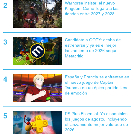
Warhorse insiste: el nuevo
Kingdom Come llegará a las
tiendas entre 2027 y 2028
Candidato a GOTY: acaba de
estrenarse y ya es el mejor
lanzamiento de 2026 según
Metacritic
España y Francia se enfrentan en
el nuevo juego de Captain
Tsubasa en un épico partido lleno
de emoción
PS Plus Essential: Ya disponibles
los juegos de agosto, incluyendo
el lanzamiento mejor valorado de
2026