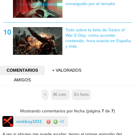
conseguido por el remake
Todo sobre la beta de Gears of
War E-Day: cómo acceder,
contenido, hora exacta en España
y más
COMENTARIOS
+ VALORADOS
AMIGOS
<
96
com.
En foros
Mostrando comentarios por fecha (página
7
de
7
)
sickboy1011
+0
A ver si alguien me puede ayudar: tengo el primer episodio del