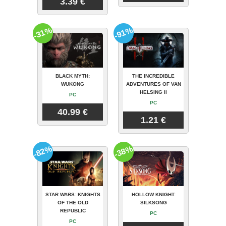
3.39 €
-31%
-91%
BLACK MYTH:
THE INCREDIBLE
WUKONG
ADVENTURES OF VAN
HELSING II
PC
PC
40.99 €
1.21 €
-82%
-38%
STAR WARS: KNIGHTS
HOLLOW KNIGHT:
OF THE OLD
SILKSONG
REPUBLIC
PC
PC