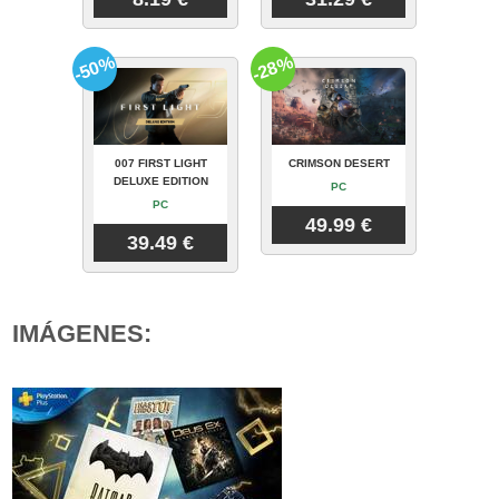
-50%
-28%
007 FIRST LIGHT
CRIMSON DESERT
DELUXE EDITION
PC
PC
49.99 €
39.49 €
IMÁGENES: