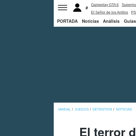
Gameplay GTA 6
Superm
El Señor de los Anillos
PS
PORTADA
Noticias
Análisis
Guías
VANDAL
JUEGOS
DETENTION
NOTICIAS
El terror 