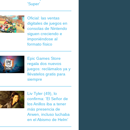
'Super'
Oficial: las ventas
digitales de juegos en
consolas de Nintendo
siguen creciendo e
imponiéndose al
formato físico
Epic Games Store
regala dos nuevos
juegos: reclámalos ya y
llévatelos gratis para
siempre
Liv Tyler (49), lo
confirma: 'El Señor de
los Anillos iba a tener
más presencia de
Arwen, incluso luchaba
en el Abismo de Helm'