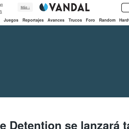
an
Más ↓
5
Juegos
Reportajes
Avances
Trucos
Foro
Random
Hard
de Detention se lanzará