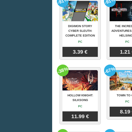
-91%
-91%
DIGIMON STORY
THE INCRE
CYBER SLEUTH:
ADVENTURES
COMPLETE EDITION
HELSING
PC
PC
3.39 €
1.21
-38%
-67%
HOLLOW KNIGHT:
TOWN TO 
SILKSONG
PC
PC
8.19
11.99 €