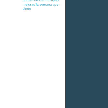
un parche con múltiples
mejoras la semana que
viene