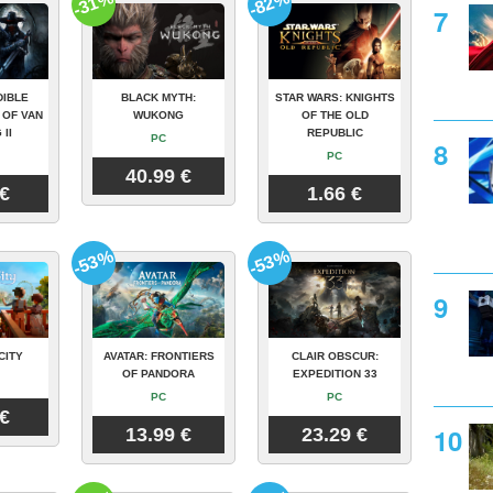
-31%
-82%
DIBLE
BLACK MYTH:
STAR WARS: KNIGHTS
 OF VAN
WUKONG
OF THE OLD
 II
REPUBLIC
PC
PC
40.99 €
 €
1.66 €
-53%
-53%
CITY
AVATAR: FRONTIERS
CLAIR OBSCUR:
OF PANDORA
EXPEDITION 33
PC
PC
 €
13.99 €
23.29 €