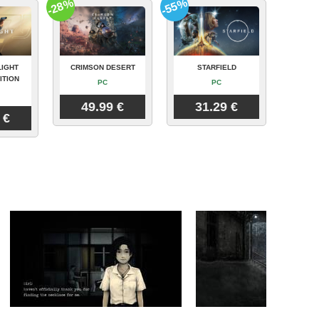
-28%
-55%
LIGHT
CRIMSON DESERT
STARFIELD
ITION
PC
PC
49.99 €
31.29 €
 €