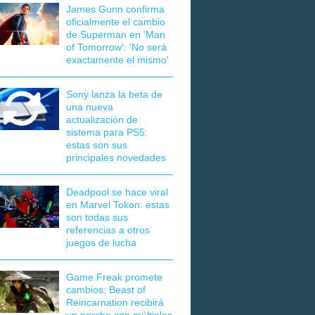
James Gunn confirma
oficialmente el cambio
de Superman en 'Man
of Tomorrow': 'No será
exactamente el mismo'
Sony lanza la beta de
una nueva
actualización de
sistema para PS5:
estas son sus
principales novedades
Deadpool se hace viral
en Marvel Tokon: estas
son todas sus
referencias a otros
juegos de lucha
Game Freak promete
cambios: Beast of
Reincarnation recibirá