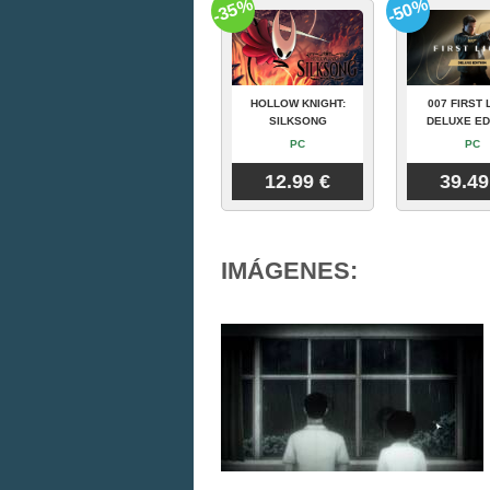
-35%
-50%
HOLLOW KNIGHT:
007 FIRST 
SILKSONG
DELUXE ED
PC
PC
12.99 €
39.49
IMÁGENES: