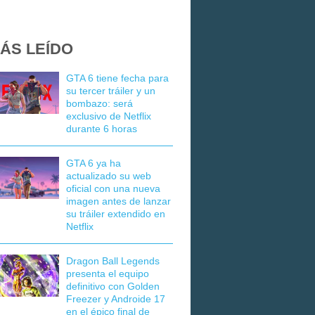
ÁS LEÍDO
GTA 6 tiene fecha para
su tercer tráiler y un
bombazo: será
exclusivo de Netflix
durante 6 horas
GTA 6 ya ha
actualizado su web
oficial con una nueva
imagen antes de lanzar
su tráiler extendido en
Netflix
Dragon Ball Legends
presenta el equipo
definitivo con Golden
Freezer y Androide 17
en el épico final de