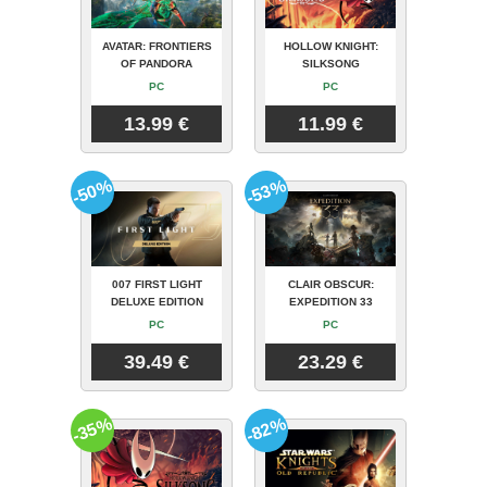
AVATAR: FRONTIERS
HOLLOW KNIGHT:
OF PANDORA
SILKSONG
PC
PC
13.99 €
11.99 €
-50%
-53%
007 FIRST LIGHT
CLAIR OBSCUR:
DELUXE EDITION
EXPEDITION 33
PC
PC
39.49 €
23.29 €
-35%
-82%