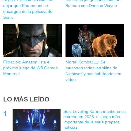
dejar que Paramount se
Batman con Damian Wayne
encargue de la película de
Sonic
Filtración: Amazon lista el
Mortal Kombat 11: Se
próximo juego de WB Games
muestran todas las skins de
Montreal
Nightwolf y sus habilidades en
vídeo
LO MÁS LEÍDO
Solo Leveling Karma mantiene su
estreno en 2026: el juego más
importante de la serie prepara
noticias