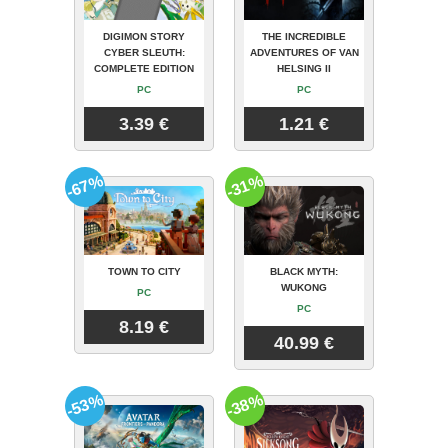
DIGIMON STORY
THE INCREDIBLE
CYBER SLEUTH:
ADVENTURES OF VAN
COMPLETE EDITION
HELSING II
PC
PC
3.39 €
1.21 €
-67%
-31%
TOWN TO CITY
BLACK MYTH:
WUKONG
PC
PC
8.19 €
40.99 €
-53%
-38%