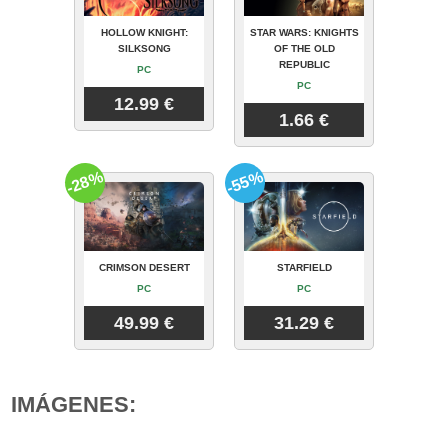
HOLLOW KNIGHT:
STAR WARS: KNIGHTS
SILKSONG
OF THE OLD
REPUBLIC
PC
PC
12.99 €
1.66 €
-28%
-55%
CRIMSON DESERT
STARFIELD
PC
PC
49.99 €
31.29 €
IMÁGENES: