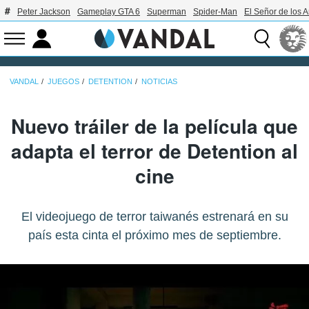
Peter Jackson
Gameplay GTA 6
Superman
Spider-Man
El Señor de los A
VANDAL
JUEGOS
DETENTION
NOTICIAS
Nuevo tráiler de la película que
adapta el terror de Detention al
cine
El videojuego de terror taiwanés estrenará en su
país esta cinta el próximo mes de septiembre.