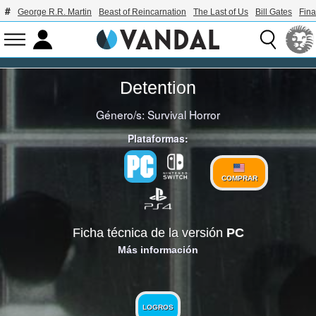
George R.R. Martin
Beast of Reincarnation
The Last of Us
Bill Gates
Fina
Detention
Género/s:
Survival Horror
Plataformas:
COMPRAR
Ficha técnica de la versión
PC
Más información
LOGROS