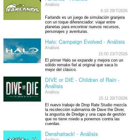
Análisis
6:10 29/7/2026
Farlands es un juego de simulación granjera
con un toque diferenciador: viajar entre
planetas para encontrar nuevos recursos,
personajes y aventuras.
Halo: Campaign Evolved - Análisis
Análisis
15:00 23/7/2026
El primer Halo se expande y mejora con un
sólido remake fiel al original que saca lo
mejor del clásico.
DIVE or DIE - Children of Rain -
Análisis
Análisis
15:11 20/7/2026
El nuevo trabajo de Drop Rate Studio mezcla
la recolección submarina de Dave the Diver,
la angustia de Dredge y una capa de gestión
que no tiene miedo a ponernos contra las
cuerdas.
Denshattack! - Análisis