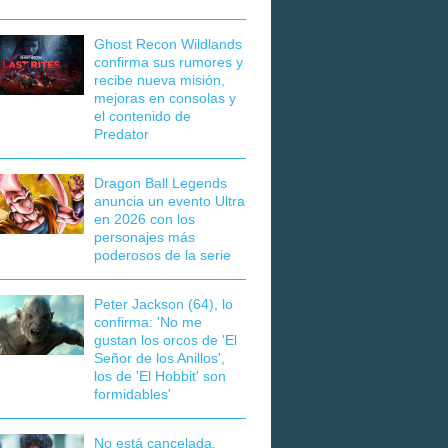
Ghost Recon Wildlands
confirma sus rumores y
recibe nueva misión,
mejoras en consolas y
el contenido de
Predator
Dragon Ball Legends
anuncia un evento Ultra
en 2026 con los
personajes más
poderosos de la serie
Peter Jackson (64), lo
confirma: 'No me
gustan los orcos de 'El
Señor de los Anillos',
los de 'El Hobbit' son
formidables'
No está cancelada,