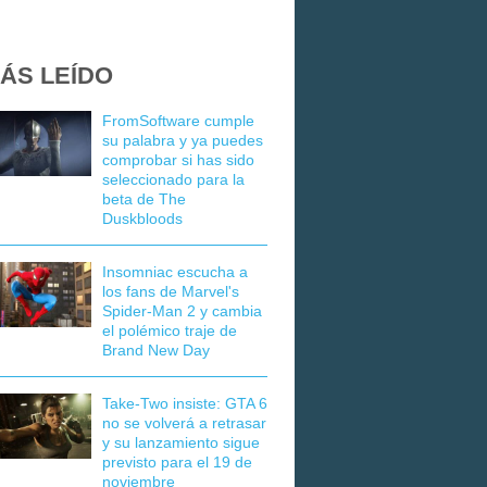
ÁS LEÍDO
FromSoftware cumple
su palabra y ya puedes
comprobar si has sido
seleccionado para la
beta de The
Duskbloods
Insomniac escucha a
los fans de Marvel's
Spider-Man 2 y cambia
el polémico traje de
Brand New Day
Take-Two insiste: GTA 6
no se volverá a retrasar
y su lanzamiento sigue
previsto para el 19 de
noviembre