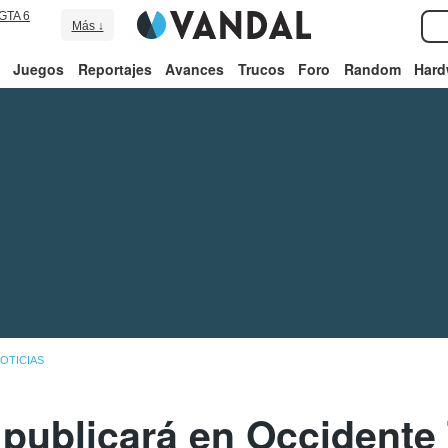
GTA 6
Más ↓
Juegos
Reportajes
Avances
Trucos
Foro
Random
Hard
OTICIAS
publicará en Occidente