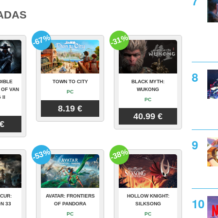
ADAS
-67%
-31%
DIBLE
TOWN TO CITY
BLACK MYTH:
 OF VAN
WUKONG
PC
 II
PC
8.19 €
40.99 €
 €
-53%
-38%
CUR:
AVATAR: FRONTIERS
HOLLOW KNIGHT:
N 33
OF PANDORA
SILKSONG
PC
PC