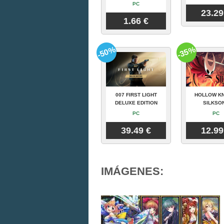
PC
23.29
1.66 €
-50%
-35%
007 FIRST LIGHT
HOLLOW KN
DELUXE EDITION
SILKSO
PC
PC
39.49 €
12.99
IMÁGENES: