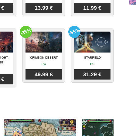
 €
13.99 €
11.99 €
-28%
-55%
IGHT:
CRIMSON DESERT
STARFIELD
NG
PC
PC
49.99 €
31.29 €
 €