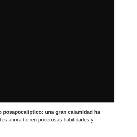
posapocalíptico: una gran calamidad ha
tes ahora tienen poderosas habilidades y