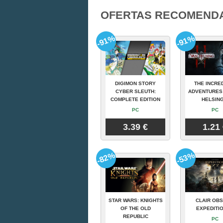
OFERTAS RECOMEND
-91%
-91%
DIGIMON STORY
THE INCRE
CYBER SLEUTH:
ADVENTURES
COMPLETE EDITION
HELSING
PC
PC
3.39 €
1.21
-82%
-53%
STAR WARS: KNIGHTS
CLAIR OBS
OF THE OLD
EXPEDITIO
REPUBLIC
PC