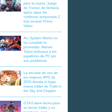
pero la nueva 'Juego
de Tronos' de fantasía
épica sigue sin
confirmar temporada 2
tras arrasar Prime
Video
Arc System Works no
ha cumplido lo
prometido: Marvel
Tokon enfurece a los
jugadores de PC por
sus problemas
La secuela de uno de
los mejores RPG de
2025 desata el hype:
nuevo tráiler de Trails in
the Sky 2nd Chapter
GTA 6 tiene fecha para
su tercer tráiler y un