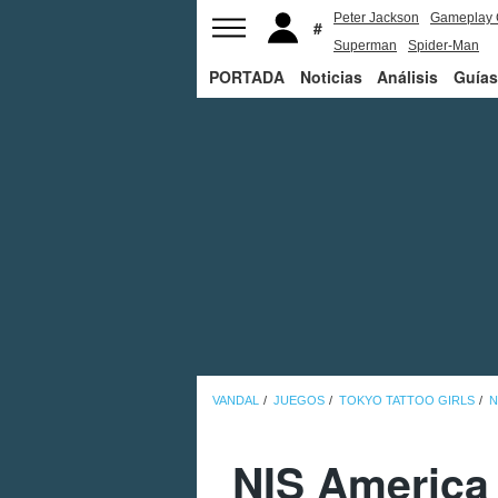
Peter Jackson
Gameplay 
Superman
Spider-Man
PORTADA
Noticias
Análisis
Guías
VANDAL
JUEGOS
TOKYO TATTOO GIRLS
N
NIS America 