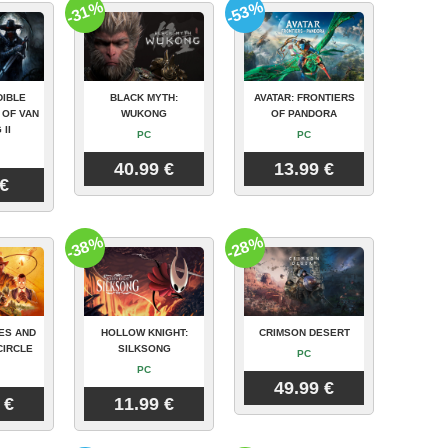
-31%
-53%
DIBLE
BLACK MYTH:
AVATAR: FRONTIERS
 OF VAN
WUKONG
OF PANDORA
 II
PC
PC
40.99 €
13.99 €
 €
-38%
-28%
ES AND
HOLLOW KNIGHT:
CRIMSON DESERT
CIRCLE
SILKSONG
PC
PC
49.99 €
 €
11.99 €