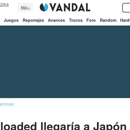
GTA 6
Más ↓
Juegos
Reportajes
Avances
Trucos
Foro
Random
Hard
NOTICIAS
oaded llegaría a Japón