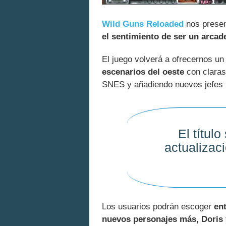
Wild Guns Reloaded
nos presen
el sentimiento de ser un arcad
El juego volverá a ofrecernos u
escenarios del oeste
con claras
SNES y añadiendo nuevos jefes f
El títul
actualizac
Los usuarios podrán escoger
ent
nuevos personajes más, Doris 