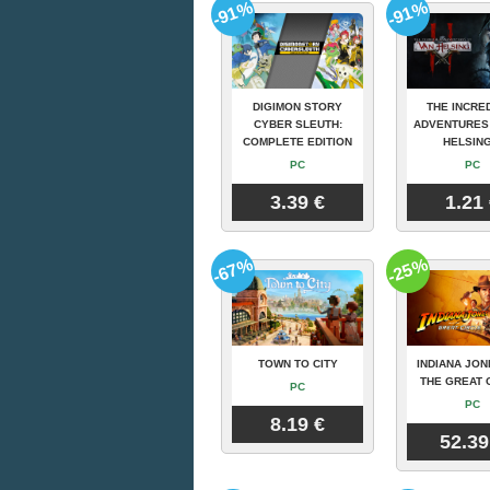
-91%
-91%
DIGIMON STORY
THE INCRE
CYBER SLEUTH:
ADVENTURES
COMPLETE EDITION
HELSING
PC
PC
3.39 €
1.21
-67%
-25%
TOWN TO CITY
INDIANA JON
THE GREAT 
PC
PC
8.19 €
52.39