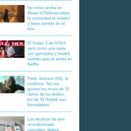
No mires arriba en
Beast of Reincarnation:
la curiosidad te matará
y tiene sentido en el
lore
El Tráiler 3 de GTA 6
será como una serie
con gameplay y tendrá
sentido que se emita en
Netflix
Peter Jackson (64), lo
confirma: 'No me
gustan los orcos de 'El
Señor de los Anillos',
los de 'El Hobbit' son
formidables'
Los técnicos de aire
acondicionado
coinciden: debes