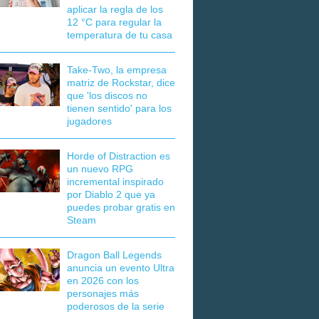
aplicar la regla de los
12 °C para regular la
temperatura de tu casa
Take-Two, la empresa
matriz de Rockstar, dice
que 'los discos no
tienen sentido' para los
jugadores
Horde of Distraction es
un nuevo RPG
incremental inspirado
por Diablo 2 que ya
puedes probar gratis en
Steam
Dragon Ball Legends
anuncia un evento Ultra
en 2026 con los
personajes más
poderosos de la serie