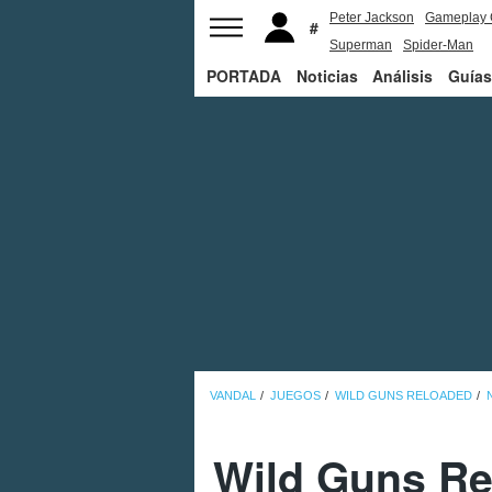
Peter Jackson
Gameplay 
Superman
Spider-Man
PORTADA
Noticias
Análisis
Guías
VANDAL
JUEGOS
WILD GUNS RELOADED
Wild Guns Rel