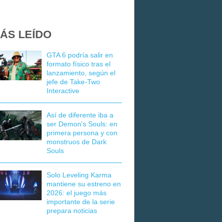
ÁS LEÍDO
GTA 6 podría salir en
formato físico tras el
lanzamiento, según el
jefe de Take-Two
Interactive
Así de diferente iba a
ser Demon's Souls: en
primera persona y con
monstruos de Dark
Souls
Solo Leveling Karma
mantiene su estreno en
2026: el juego más
importante de la serie
prepara noticias