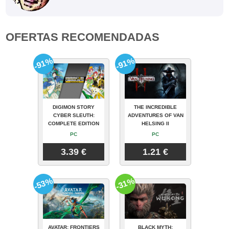
OFERTAS RECOMENDADAS
-91%
-91%
DIGIMON STORY
THE INCREDIBLE
CYBER SLEUTH:
ADVENTURES OF VAN
COMPLETE EDITION
HELSING II
PC
PC
3.39 €
1.21 €
-53%
-31%
AVATAR: FRONTIERS
BLACK MYTH: