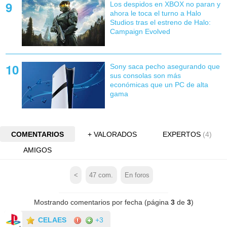
Los despidos en XBOX no paran y
ahora le toca el turno a Halo
Studios tras el estreno de Halo:
Campaign Evolved
Sony saca pecho asegurando que
sus consolas son más
económicas que un PC de alta
gama
COMENTARIOS
+ VALORADOS
EXPERTOS
(4)
AMIGOS
<
47
com.
En foros
Mostrando comentarios por fecha (página
3
de
3
)
CELAES
+3