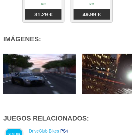
PC
PC
31.29 €
49.99 €
IMÁGENES:
JUEGOS RELACIONADOS:
DriveClub Bikes
PS4
SEGUIR