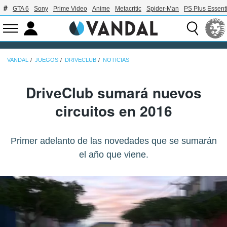
GTA 6
Sony
Prime Video
Anime
Metacritic
Spider-Man
PS Plus Essenti
VANDAL
JUEGOS
DRIVECLUB
NOTICIAS
DriveClub sumará nuevos
circuitos en 2016
Primer adelanto de las novedades que se sumarán
el año que viene.