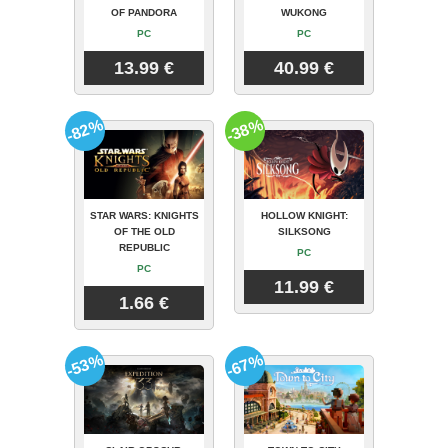
OF PANDORA
WUKONG
PC
PC
13.99 €
40.99 €
-82%
-38%
STAR WARS: KNIGHTS
HOLLOW KNIGHT:
OF THE OLD
SILKSONG
REPUBLIC
PC
PC
11.99 €
1.66 €
-53%
-67%