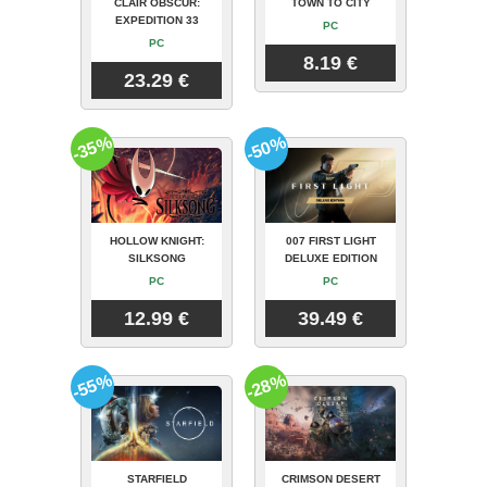
CLAIR OBSCUR:
TOWN TO CITY
EXPEDITION 33
PC
PC
8.19 €
23.29 €
-35%
-50%
HOLLOW KNIGHT:
007 FIRST LIGHT
SILKSONG
DELUXE EDITION
PC
PC
12.99 €
39.49 €
-55%
-28%
STARFIELD
CRIMSON DESERT