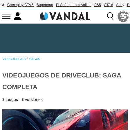
Gameplay GTA 6
Superman
El Señor de los Anillos
PS5
GTA 6
Sony
P
VIDEOJUEGOS
SAGAS
VIDEOJUEGOS DE DRIVECLUB: SAGA
COMPLETA
3
juegos ·
3
versiones