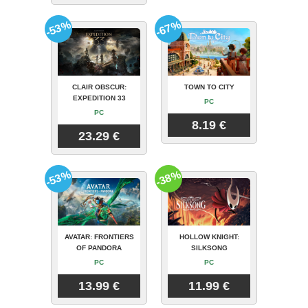
-53%
-67%
CLAIR OBSCUR:
TOWN TO CITY
EXPEDITION 33
PC
PC
8.19 €
23.29 €
-53%
-38%
AVATAR: FRONTIERS
HOLLOW KNIGHT:
OF PANDORA
SILKSONG
PC
PC
13.99 €
11.99 €