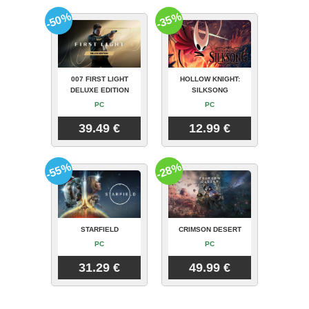
-50%
-35%
007 FIRST LIGHT
HOLLOW KNIGHT:
DELUXE EDITION
SILKSONG
PC
PC
39.49 €
12.99 €
-55%
-28%
STARFIELD
CRIMSON DESERT
PC
PC
31.29 €
49.99 €