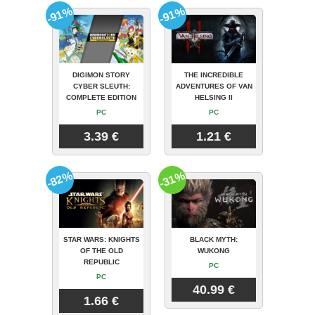
-91%
-91%
DIGIMON STORY
THE INCREDIBLE
CYBER SLEUTH:
ADVENTURES OF VAN
COMPLETE EDITION
HELSING II
PC
PC
3.39 €
1.21 €
-82%
-31%
STAR WARS: KNIGHTS
BLACK MYTH:
OF THE OLD
WUKONG
REPUBLIC
PC
PC
40.99 €
1.66 €