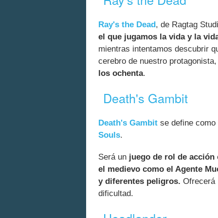
Ray's the Dead
, de Ragtag Studi
el que jugamos la vida y la vi
mientras intentamos descubrir qu
cerebro de nuestro protagonista, 
los ochenta
.
Death's Gambit
Death's Gambit
se define como 
Souls
.
Será un
juego de rol de acción
el medievo como el Agente Muer
y diferentes peligros.
Ofrecerá u
dificultad.