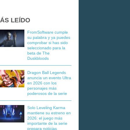
ÁS LEÍDO
FromSoftware cumple
su palabra y ya puedes
comprobar si has sido
seleccionado para la
beta de The
Duskbloods
Dragon Ball Legends
anuncia un evento Ultra
en 2026 con los
personajes más
poderosos de la serie
Solo Leveling Karma
mantiene su estreno en
2026: el juego más
importante de la serie
prepara noticias