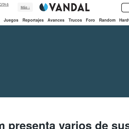
GTA 6
Más ↓
Juegos
Reportajes
Avances
Trucos
Foro
Random
Hard
m presenta varios de su