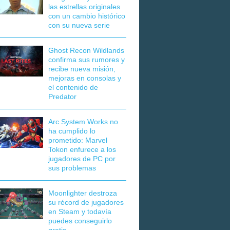
las estrellas originales
con un cambio histórico
con su nueva serie
Ghost Recon Wildlands
confirma sus rumores y
recibe nueva misión,
mejoras en consolas y
el contenido de
Predator
Arc System Works no
ha cumplido lo
prometido: Marvel
Tokon enfurece a los
jugadores de PC por
sus problemas
Moonlighter destroza
su récord de jugadores
en Steam y todavía
puedes conseguirlo