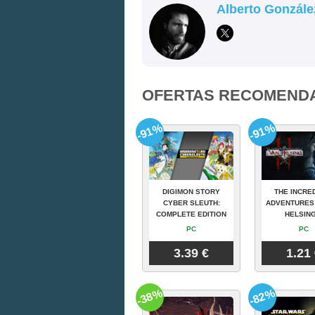
Alberto Gonzále
OFERTAS RECOMEND
-91%
-91%
DIGIMON STORY
THE INCRE
CYBER SLEUTH:
ADVENTURES
COMPLETE EDITION
HELSING
PC
PC
3.39 €
1.21
-38%
-82%