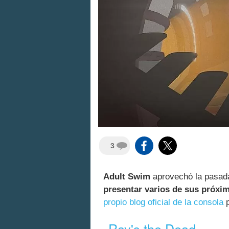
3
Adult Swim
aprovechó la pasad
presentar varios de sus próxi
propio blog oficial de la consola
p
Ray's the Dead