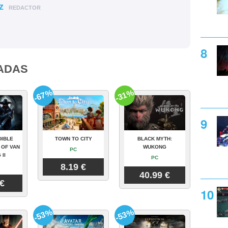
z
REDACTOR
ADAS
-67%
-31%
DIBLE
TOWN TO CITY
BLACK MYTH:
 OF VAN
WUKONG
PC
 II
PC
8.19 €
40.99 €
 €
-53%
-53%