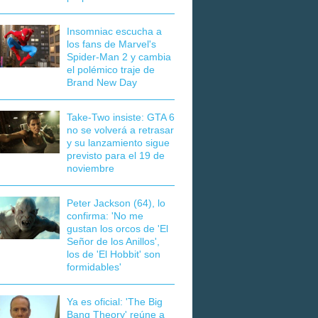
Insomniac escucha a
los fans de Marvel's
Spider-Man 2 y cambia
el polémico traje de
Brand New Day
Take-Two insiste: GTA 6
no se volverá a retrasar
y su lanzamiento sigue
previsto para el 19 de
noviembre
Peter Jackson (64), lo
confirma: 'No me
gustan los orcos de 'El
Señor de los Anillos',
los de 'El Hobbit' son
formidables'
Ya es oficial: 'The Big
Bang Theory' reúne a