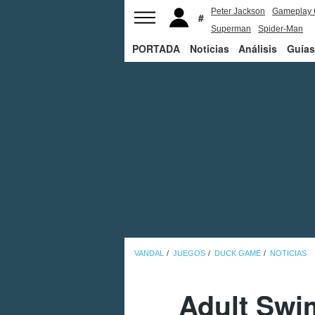
Peter Jackson
Gameplay 
Superman
Spider-Man
PORTADA
Noticias
Análisis
Guías
VANDAL
JUEGOS
DUCK GAME
NOTICIAS
Adult Swi