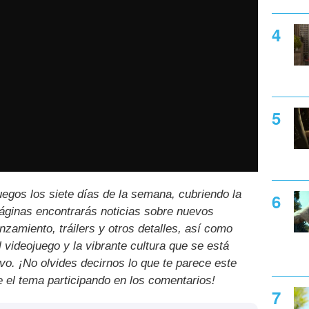
uegos los siete días de la semana, cubriendo la
páginas encontrarás noticias sobre nuevos
nzamiento, tráilers y otros detalles, así como
l videojuego y la vibrante cultura que se está
ivo. ¡No olvides decirnos lo que te parece este
e el tema participando en los comentarios!