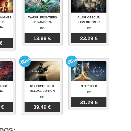
KNIGHTS
AVATAR: FRONTIERS
CLAIR OBSCUR:
OLD
OF PANDORA
EXPEDITION 33
IC
PC
PC
13.99 €
23.29 €
 €
-50%
-55%
IGHT:
007 FIRST LIGHT
STARFIELD
NG
DELUXE EDITION
PC
PC
31.29 €
 €
39.49 €
DOS: