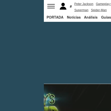
Peter Jackson
Gameplay 
Superman
Spider-Man
PORTADA
Noticias
Análisis
Guías