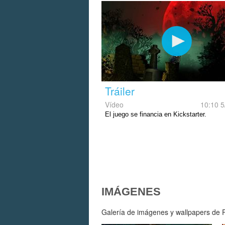
Tráiler
Vídeo
10:10 5
El juego se financia en Kickstarter.
IMÁGENES
Galería de imágenes y wallpapers de R