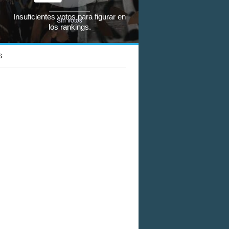
Insuficientes votos para figurar en
Sin votos
los rankings.
S