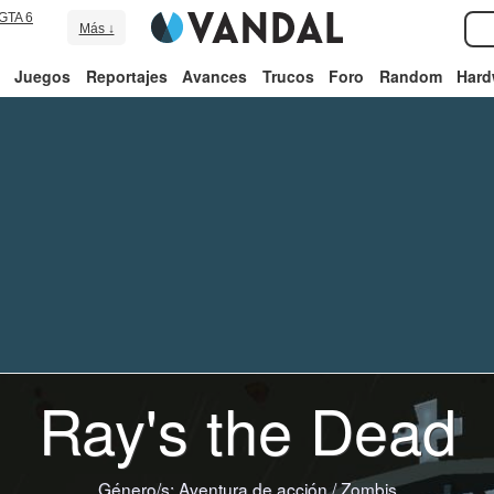
GTA 6
Más ↓
Juegos
Reportajes
Avances
Trucos
Foro
Random
Hard
Ray's the Dead
Género/s:
Aventura de acción
/
Zombis