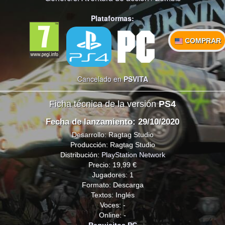
Plataformas:
COMPRAR
Cancelado en
PSVITA
Ficha técnica de la versión
PS4
Fecha de lanzamiento: 29/10/2020
Desarrollo: Ragtag Studio
Producción: Ragtag Studio
Distribución:
PlayStation Network
Precio: 19,99 €
Jugadores: 1
Formato: Descarga
Textos: Inglés
Voces: -
Online: -
Requisitos PC