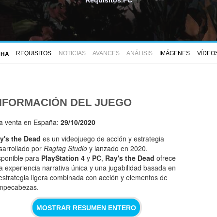
REQUISITOS
NOTICIAS
AVANCES
ANÁLISIS
IMÁGENES
VÍDEO
CHA
NFORMACIÓN DEL JUEGO
la venta en España:
29/10/2020
y's the Dead
es un videojuego de acción y estrategia
sarrollado por
Ragtag Studio
y lanzado en 2020.
sponible para
PlayStation 4
y
PC
,
Ray's the Dead
ofrece
a experiencia narrativa única y una jugabilidad basada en
 estrategia ligera combinada con acción y elementos de
mpecabezas.
MOSTRAR RESUMEN ENTERO