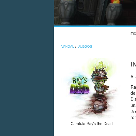
FI
VANDAL
JUEGOS
I
A 
Ra
de
Di
un
la
ro
Carátula Ray's the Dead