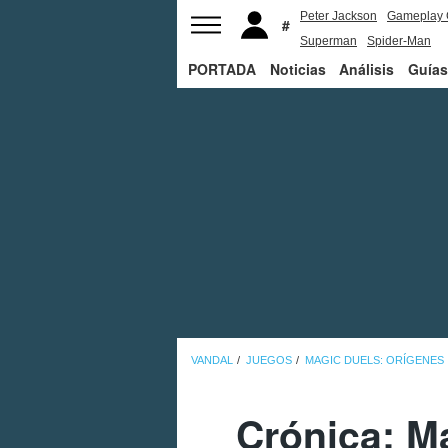
Peter Jackson
Gameplay 
Superman
Spider-Man
PORTADA
Noticias
Análisis
Guías
VANDAL
JUEGOS
MAGIC DUELS: ORÍGENES
Crónica: Ma