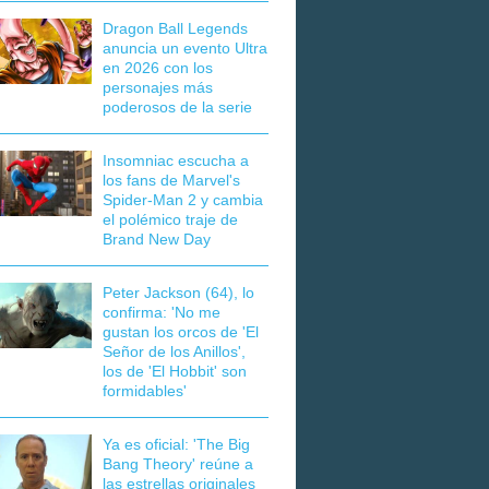
Dragon Ball Legends
anuncia un evento Ultra
en 2026 con los
personajes más
poderosos de la serie
Insomniac escucha a
los fans de Marvel's
Spider-Man 2 y cambia
el polémico traje de
Brand New Day
Peter Jackson (64), lo
confirma: 'No me
gustan los orcos de 'El
Señor de los Anillos',
los de 'El Hobbit' son
formidables'
Ya es oficial: 'The Big
Bang Theory' reúne a
las estrellas originales