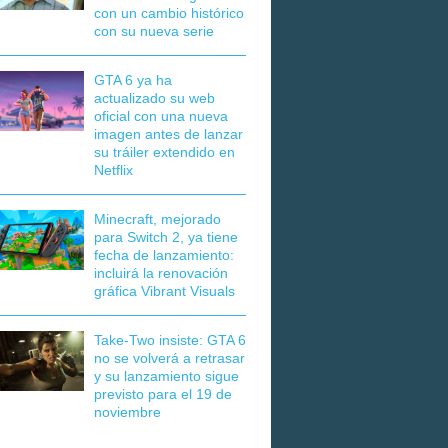
con un cambio histórico
con su nueva serie
GTA 6 ya ha
actualizado su web
oficial con una nueva
imagen antes de lanzar
su tráiler extendido en
Netflix
Minecraft, mejorado
para Switch 2, ya tiene
fecha de lanzamiento:
incluirá la renovación
gráfica Vibrant Visuals
Take-Two insiste: GTA 6
no se volverá a retrasar
y su lanzamiento sigue
previsto para el 19 de
noviembre