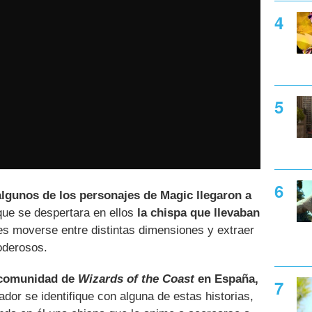
lgunos de los personajes de Magic llegaron a
ue se despertara en ellos
la chispa que llevaban
es moverse entre distintas dimensiones y extraer
oderosos.
e comunidad de
Wizards of the Coast
en España,
dor se identifique con alguna de estas historias,