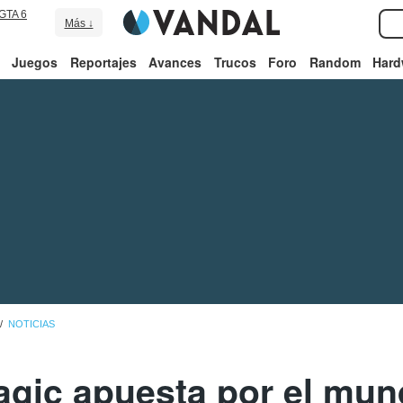
GTA 6
Más ↓
Juegos
Reportajes
Avances
Trucos
Foro
Random
Hard
NOTICIAS
gic apuesta por el mund