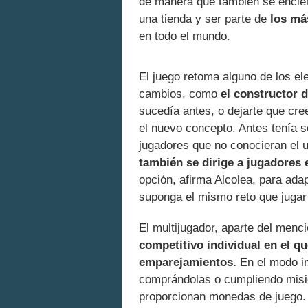
de manera que también se encien
una tienda y ser parte de
los má
en todo el mundo.
El juego retoma alguno de los el
cambios, como
el constructor 
sucedía antes, o dejarte que cr
el nuevo concepto. Antes tenía s
jugadores que no conocieran el u
también se dirige a jugadores
opción, afirma Alcolea, para adapt
suponga el mismo reto que jugar 
El multijugador, aparte del men
competitivo individual en el q
emparejamientos.
En el modo in
comprándolas o cumpliendo misio
proporcionan monedas de juego.