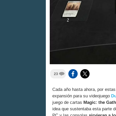
23
Cada año hasta ahora, por estas
expansión para su videojuego
Du
juego de cartas
Magic: the Gath
idea que sustentaba esta parte de
PC y las consolas
sirvieran a 