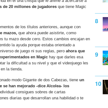
da en él una chispa que le anime a acercarse a
s de 20 millones de jugadores
que tiene Magic
ementos de los títulos anteriores, aunque con
de mazos,
que ahora puede asistirte, como
ees tu mazo desde cero. Estos cambios encajan en
entido la ayuda porque estaba orientado a
niverso de juego ni sus reglas, pero
ahora que
 experimentados en Magic
hay que darles esa
ar la dificultad a su nivel y que el videojuego les
en la tienda.
cionado modo Gigante de dos Cabezas, tiene
un
ue se han mejorado -dice Alcolea- los
dividual consigues sobres de cartas
nes diarias que desarrollan una habilidad o te