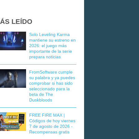
ÁS LEÍDO
Solo Leveling Karma
mantiene su estreno en
2026: el juego más
importante de la serie
prepara noticias
FromSoftware cumple
su palabra y ya puedes
comprobar si has sido
seleccionado para la
beta de The
Duskbloods
FREE FIRE MAX |
Códigos de hoy viernes
7 de agosto de 2026 -
Recompensas gratis