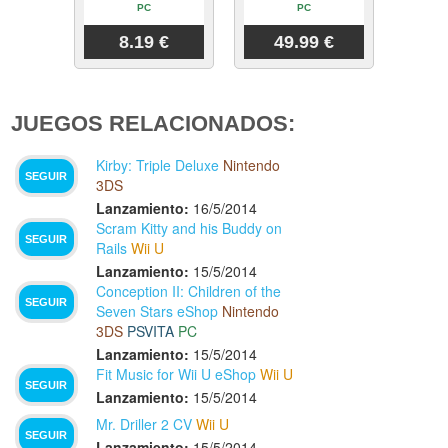
PC
PC
8.19 €
49.99 €
JUEGOS RELACIONADOS:
Kirby: Triple Deluxe
Nintendo
SEGUIR
3DS
Lanzamiento:
16/5/2014
Scram Kitty and his Buddy on
SEGUIR
Rails
Wii U
Lanzamiento:
15/5/2014
Conception II: Children of the
SEGUIR
Seven Stars eShop
Nintendo
3DS
PSVITA
PC
Lanzamiento:
15/5/2014
Fit Music for Wii U eShop
Wii U
SEGUIR
Lanzamiento:
15/5/2014
Mr. Driller 2 CV
Wii U
SEGUIR
Lanzamiento:
15/5/2014