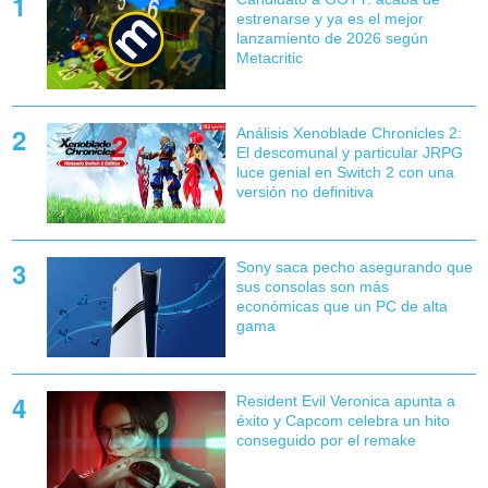
estrenarse y ya es el mejor
lanzamiento de 2026 según
Metacritic
Análisis Xenoblade Chronicles 2:
El descomunal y particular JRPG
luce genial en Switch 2 con una
versión no definitiva
Sony saca pecho asegurando que
sus consolas son más
económicas que un PC de alta
gama
Resident Evil Veronica apunta a
éxito y Capcom celebra un hito
conseguido por el remake