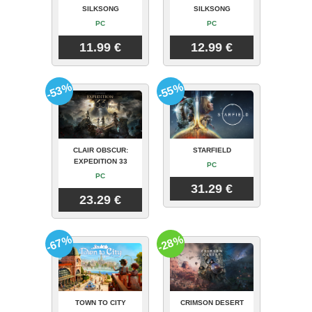
SILKSONG
SILKSONG
PC
PC
11.99 €
12.99 €
-53%
-55%
CLAIR OBSCUR:
STARFIELD
EXPEDITION 33
PC
PC
31.29 €
23.29 €
-67%
-28%
TOWN TO CITY
CRIMSON DESERT