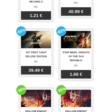
HELSING II
PC
PC
40.99 €
1.21 €
-50%
-82%
007 FIRST LIGHT
STAR WARS: KNIGHTS
DELUXE EDITION
OF THE OLD
REPUBLIC
PC
PC
39.49 €
1.66 €
-38%
-35%
HOLLOW KNIGHT:
HOLLOW KNIGHT: