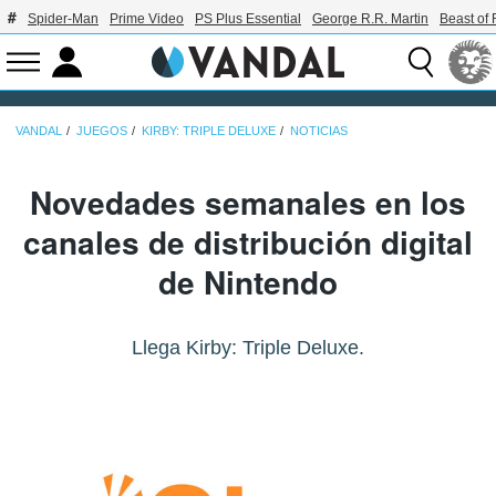
Spider-Man
Prime Video
PS Plus Essential
George R.R. Martin
Beast of 
VANDAL
JUEGOS
KIRBY: TRIPLE DELUXE
NOTICIAS
Novedades semanales en los
canales de distribución digital
de Nintendo
Llega Kirby: Triple Deluxe.