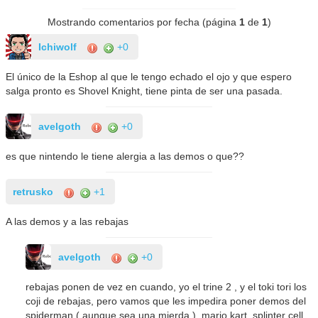
Mostrando comentarios por fecha (página
1
de
1
)
Ichiwolf
+0
El único de la Eshop al que le tengo echado el ojo y que espero
salga pronto es Shovel Knight, tiene pinta de ser una pasada.
avelgoth
+0
es que nintendo le tiene alergia a las demos o que??
retrusko
+1
A las demos y a las rebajas
avelgoth
+0
rebajas ponen de vez en cuando, yo el trine 2 , y el toki tori los
coji de rebajas, pero vamos que les impedira poner demos del
spiderman ( aunque sea una mierda ), mario kart, splinter cell,